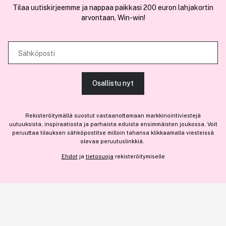
Tilaa uutiskirjeemme ja nappaa paikkasi 200 euron lahjakortin
räätälöimiseen, sosiaalisen median ominaisuuksien tukemiseen ja
arvontaan. Win-win!
kävijämäärämme analysoimiseen. Lisäksi jaamme sosiaalisen median,
mainosalan ja analytiikka-alan kumppaneillemme tietoja siitä, miten
käytät sivustoamme. Kumppanimme voivat yhdistää näitä tietoja muihin
Sähköposti
Olemme osa
Brandsdal Group AS
tietoihin, joita olet antanut heille tai joita on kerätty, kun olet käyttänyt
heidän palvelujaan.
Jos haluat henkilökohtaista neuvoa ammattitason hiustuotteista,
Osallistu nyt
klikkaa
tästä
.
SALLI KAIKKI EVÄSTEET
Rekisteröitymällä suostut vastaanottamaan markkinointiviestejä
uutuuksista, inspiraatiosta ja parhaista eduista ensimmäisten joukossa. Voit
peruuttaa tilauksen sähköpostitse milloin tahansa klikkaamalla viesteissä
olevaa peruutuslinkkiä.
NÄYTÄ TIEDOT
Ehdot
ja
tietosuoja
rekisteröitymiselle