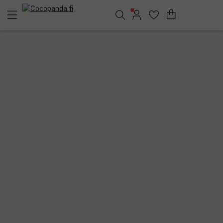
Löydä suosikkisi 25.384 tuotteen joukosta..