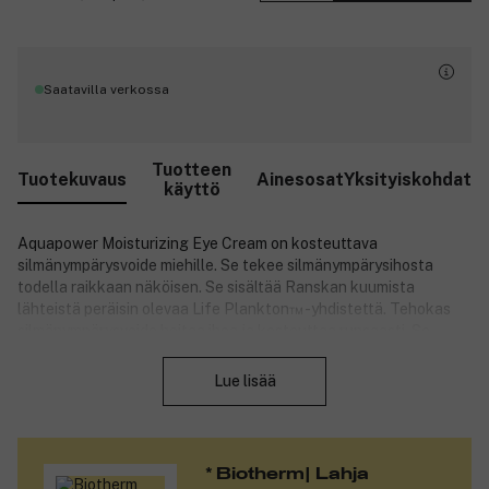
Saatavilla verkossa
Tuotteen
Tuotekuvaus
Ainesosat
Yksityiskohdat
käyttö
Aquapower Moisturizing Eye Cream on kosteuttava
silmänympärysvoide miehille. Se tekee silmänympärysihosta
todella raikkaan näköisen. Se sisältää Ranskan kuumista
lähteistä peräisin olevaa Life Plankton™ -yhdistettä. Tehokas
silmänympärysvoide hoitaa ihoa ja kosteuttaa runsaasti. Se
Sulje
sisältää muun muassa kofeiinia, joka virkistää väsyneitä silmiä
tehokkaasti.
Lue lisää
Tuotenumero:
3102731
* Biotherm| Lahja