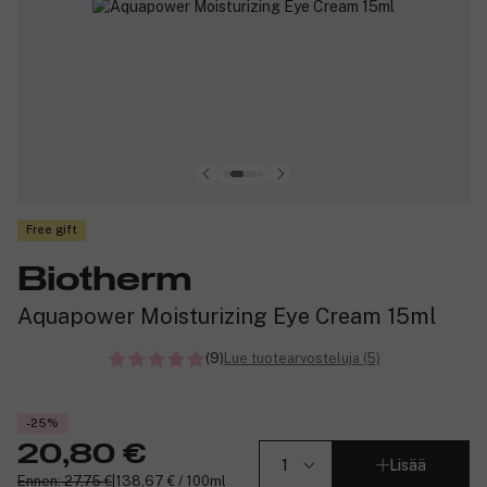
Free gift
Biotherm
Aquapower Moisturizing Eye Cream 15ml
(9)
Lue tuotearvosteluja (5)
-25%
20,80 €
Lisää
Ennen: 27,75 €
|
138,67 € / 100ml