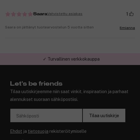
1
Vahvistettu asiakas
Saara
Saara on jättänyt tuotearvostelun 5 vuotta sitten
Ilmianna
✓ Turvallinen verkkokauppa
Let's be friends
Tilaa uutiskirjeemme niin saat vinkit, inspiraation ja parhaat
alennukset suoraan sähköpostiisi.
Tilaa uutiskirje
Sähköposti
Ehdot
ja
tietosuoja
rekisteröitymiselle