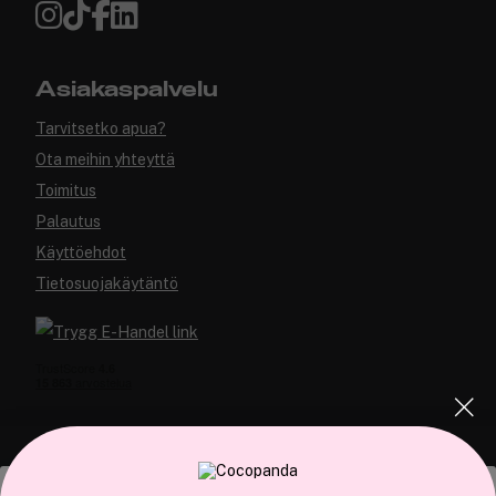
Asiakaspalvelu
Tarvitsetko apua?
Ota meihin yhteyttä
Toimitus
Palautus
Käyttöehdot
Tietosuojakäytäntö