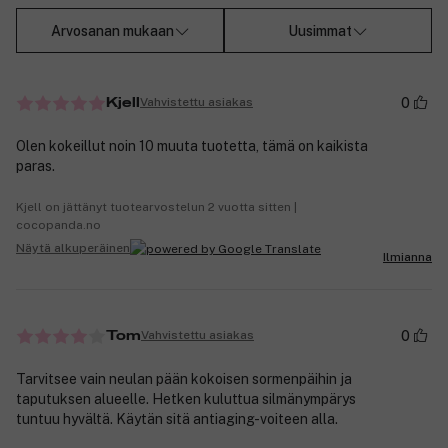
Arvosanan mukaan
Uusimmat
0
Vahvistettu asiakas
Kjell
Olen kokeillut noin 10 muuta tuotetta, tämä on kaikista
paras.
Kjell on jättänyt tuotearvostelun 2 vuotta sitten |
cocopanda.no
Näytä alkuperäinen
Ilmianna
0
Vahvistettu asiakas
Tom
Tarvitsee vain neulan pään kokoisen sormenpäihin ja
taputuksen alueelle. Hetken kuluttua silmänympärys
tuntuu hyvältä. Käytän sitä antiaging-voiteen alla.