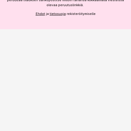
peruuttaa tilauksen sähköpostitse milloin tahansa klikkaamalla viesteissä
olevaa peruutuslinkkiä.
NÄYTÄ TIEDOT
Ehdot
ja
tietosuoja
rekisteröitymiselle