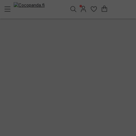
Löydä suosikkisi 25.359 tuotteen joukosta..