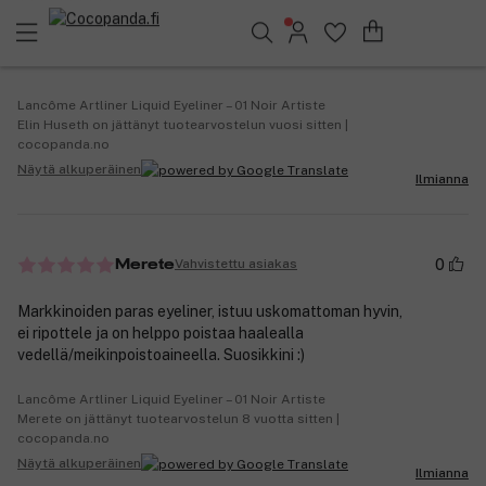
Helppo levittää, hankaa hyvin pois ja voit valita kuinka
Löydä suosikkisi 25.398 tuotteen joukosta..
leveä viivan haluat.
Lancôme Artliner Liquid Eyeliner – 01 Noir Artiste
Elin Huseth on jättänyt tuotearvostelun vuosi sitten |
cocopanda.no
Näytä alkuperäinen
Ilmianna
0
Vahvistettu asiakas
Merete
Markkinoiden paras eyeliner, istuu uskomattoman hyvin,
ei ripottele ja on helppo poistaa haalealla
vedellä/meikinpoistoaineella. Suosikkini :)
Lancôme Artliner Liquid Eyeliner – 01 Noir Artiste
Merete on jättänyt tuotearvostelun 8 vuotta sitten |
cocopanda.no
Näytä alkuperäinen
Ilmianna