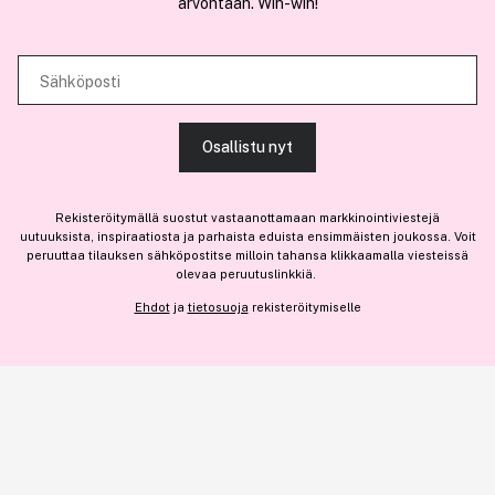
arvontaan. Win-win!
kävijämäärämme analysoimiseen. Lisäksi jaamme sosiaalisen median,
mainosalan ja analytiikka-alan kumppaneillemme tietoja siitä, miten
käytät sivustoamme. Kumppanimme voivat yhdistää näitä tietoja muihin
Sähköposti
Olemme osa
Brandsdal Group AS
tietoihin, joita olet antanut heille tai joita on kerätty, kun olet käyttänyt
heidän palvelujaan.
Jos haluat henkilökohtaista neuvoa ammattitason hiustuotteista,
Osallistu nyt
klikkaa
tästä
.
SALLI KAIKKI EVÄSTEET
Rekisteröitymällä suostut vastaanottamaan markkinointiviestejä
uutuuksista, inspiraatiosta ja parhaista eduista ensimmäisten joukossa. Voit
peruuttaa tilauksen sähköpostitse milloin tahansa klikkaamalla viesteissä
Vain 3 varastossa
olevaa peruutuslinkkiä.
NÄYTÄ TIEDOT
39,65 €
Ehdot
ja
tietosuoja
rekisteröitymiselle
Lisää
28,32 € / 1ml