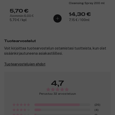
Cleansing Spray 200 ml
5,70 €
14,30 €
Aiemmin 6,00 €
5,70 € / kpl
7,15 € / 100ml
Tuotearvostelut
Voit kirjoittaa tuotearvostelun ostamistasi tuotteista, kun olet
sisäänkirjautuneena asiakastilillesi.
Tuotearvostelujen ehdot
4,7
Perustuu 32 arvosteluun
(26)
(4)
(1)