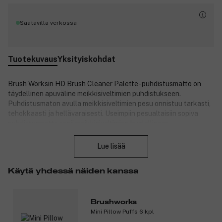
Saatavilla verkossa
Tuotekuvaus
Yksityiskohdat
Brush Worksin HD Brush Cleaner Palette -puhdistusmatto on
täydellinen apuväline meikkisiveltimien puhdistukseen.
Puhdistusmaton avulla meikkisiveltimien pesu onnistuu tarkasti,
tehokkaasti ja hellävaraisesti. Useimpiin pesualtaisiin sopiva
puhdistusmatto sopii meikkisiveltimien huolelliseen
Sulje
puhdistamiseen. Puhdistusmatossa on useita pintoja erilaisten
sivellinten perusteelliseen puhdistukseen.
Lue lisää
Tuotenumero:
3105934
Käytä yhdessä näiden kanssa
Brushworks
Mini Pillow Puffs 6 kpl