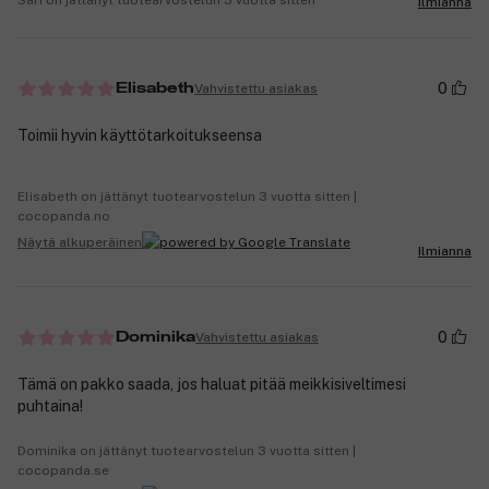
Ilmianna
0
Vahvistettu asiakas
Elisabeth
Toimii hyvin käyttötarkoitukseensa
Elisabeth on jättänyt tuotearvostelun 3 vuotta sitten |
cocopanda.no
Näytä alkuperäinen
Ilmianna
0
Vahvistettu asiakas
Dominika
Tämä on pakko saada, jos haluat pitää meikkisiveltimesi
puhtaina!
Dominika on jättänyt tuotearvostelun 3 vuotta sitten |
cocopanda.se