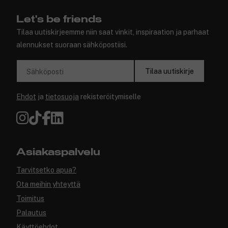
Let's be friends
Tilaa uutiskirjeemme niin saat vinkit, inspiraation ja parhaat
alennukset suoraan sähköpostiisi.
Tilaa uutiskirje
Sähköposti
Ehdot
ja
tietosuoja
rekisteröitymiselle
Asiakaspalvelu
Tarvitsetko apua?
Ota meihin yhteyttä
Toimitus
Palautus
Käyttöehdot