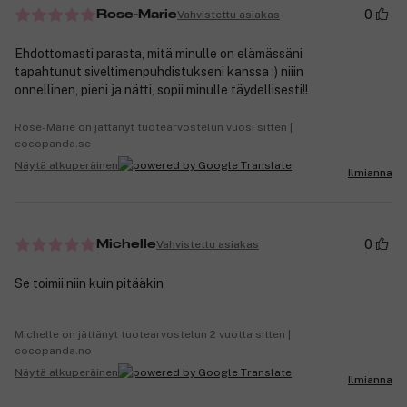
0
Vahvistettu asiakas
Rose-Marie
Ehdottomasti parasta, mitä minulle on elämässäni
tapahtunut siveltimenpuhdistukseni kanssa :) niiin
onnellinen, pieni ja nätti, sopii minulle täydellisesti!!
Rose-Marie on jättänyt tuotearvostelun vuosi sitten |
cocopanda.se
Näytä alkuperäinen
Ilmianna
0
Vahvistettu asiakas
Michelle
Se toimii niin kuin pitääkin
Michelle on jättänyt tuotearvostelun 2 vuotta sitten |
cocopanda.no
Näytä alkuperäinen
Ilmianna