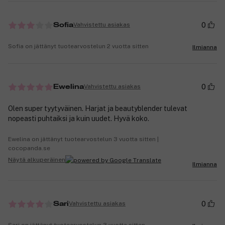
0
Vahvistettu asiakas
Sofia
Sofia on jättänyt tuotearvostelun 2 vuotta sitten
Ilmianna
0
Vahvistettu asiakas
Ewelina
Olen super tyytyväinen. Harjat ja beautyblender tulevat
nopeasti puhtaiksi ja kuin uudet. Hyvä koko.
Ewelina on jättänyt tuotearvostelun 3 vuotta sitten |
cocopanda.se
Näytä alkuperäinen
Ilmianna
0
Vahvistettu asiakas
Sari
Sari on jättänyt tuotearvostelun 3 vuotta sitten