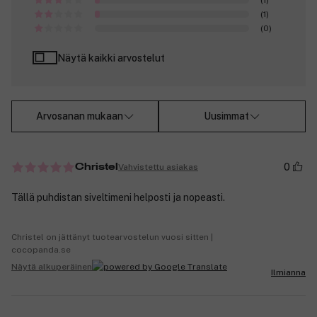
(1)
(0)
Näytä kaikki arvostelut
Arvosanan mukaan
Uusimmat
0
Vahvistettu asiakas
Christel
Tällä puhdistan siveltimeni helposti ja nopeasti.
Christel on jättänyt tuotearvostelun vuosi sitten |
cocopanda.se
Näytä alkuperäinen
Ilmianna