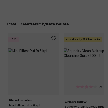
Psst... Saattaisit tykätä näistä
-5%
Ansaitse 1,45 € bonusta
(15)
Brushworks
Urban Glow
Mini Pillow Puffs 6 kpl
Squeeky Clean Makeup Brush