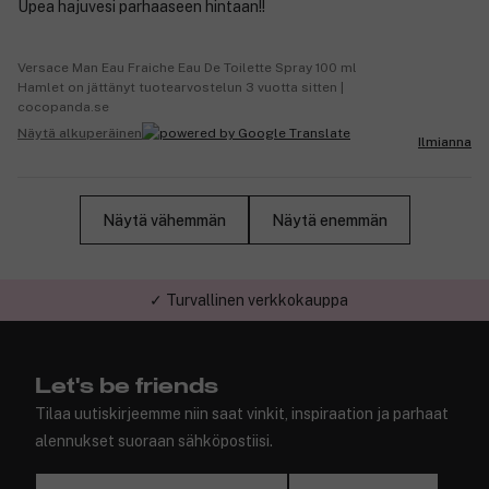
Upea hajuvesi parhaaseen hintaan!!
Versace Man Eau Fraiche Eau De Toilette Spray 100 ml
Hamlet on jättänyt tuotearvostelun 3 vuotta sitten |
cocopanda.se
Näytä alkuperäinen
Ilmianna
Näytä vähemmän
Näytä enemmän
✓ Turvallinen verkkokauppa
Let's be friends
Tilaa uutiskirjeemme niin saat vinkit, inspiraation ja parhaat
alennukset suoraan sähköpostiisi.