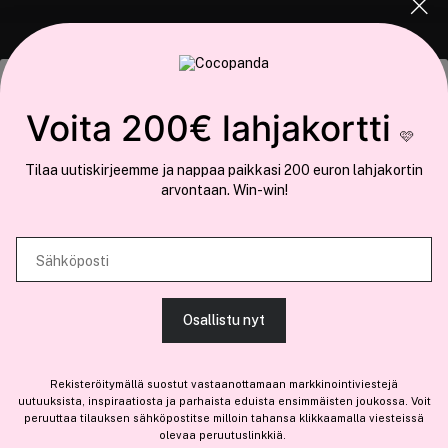
COCOPANDA.FI
Tämä sivusto käyttää evästeitä
Voita 200€ lahjakortti
Meistä
🩷
Käytämme evästeitä tarjoamamme sisällön ja mainosten
Liity jäseneksi
Tilaa uutiskirjeemme ja nappaa paikkasi 200 euron lahjakortin
räätälöimiseen, sosiaalisen median ominaisuuksien tukemiseen ja
arvontaan. Win-win!
kävijämäärämme analysoimiseen. Lisäksi jaamme sosiaalisen median,
mainosalan ja analytiikka-alan kumppaneillemme tietoja siitä, miten
käytät sivustoamme. Kumppanimme voivat yhdistää näitä tietoja muihin
Sähköposti
tietoihin, joita olet antanut heille tai joita on kerätty, kun olet käyttänyt
Olemme osa
Brandsdal Group AS
heidän palvelujaan.
Jos haluat henkilökohtaista neuvoa ammattitason hiustuotteista,
Osallistu nyt
klikkaa
tästä
.
SALLI KAIKKI EVÄSTEET
Rekisteröitymällä suostut vastaanottamaan markkinointiviestejä
uutuuksista, inspiraatiosta ja parhaista eduista ensimmäisten joukossa. Voit
peruuttaa tilauksen sähköpostitse milloin tahansa klikkaamalla viesteissä
olevaa peruutuslinkkiä.