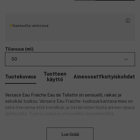
Saatavilla verkossa
Tilavuus (ml)
50
Tuotteen
Tuotekuvaus
Ainesosat
Yksityiskohdat
käyttö
Versace Eau Fraiche Eau de Toilette on sensuelli, raikas ja
seksikäs tuoksu. Versace Eau Fraiche -tuoksua kantava mies on
sekä itsevarma että trendikäs ja tietää miten lisätä arkeen ripaus
ylellisyyttä. Tuoksu avautuu sitruunalla, bergamontilla,
ruusupuulla ja ruusulla. Sydämessä voit aistia setripuun,
Sulje
raakunan, salvian ja pippurin. Pohjatuoksusta löydät meripihkan,
myskin, sahramin ja puun vivahteet.
Lue lisää