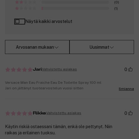
(0)
(1)
Näytä kaikki arvostelut
Arvosanan mukaan
Uusimmat
0
Vahvistettu asiakas
Jari
Versace Man Eau Fraiche Eau De Toilette Spray 100 ml
Jari on jättänyt tuotearvostelun vuosi sitten
Ilmianna
0
Vahvistettu asiakas
Rikke
Käytin riskiä ostaessani tämän, enkä ole pettynyt. Niin
raikas ja erilainen tuoksu.