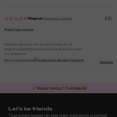
2
Vahvistettu asiakas
Magnar
Ihana haju nenäni
Hollister Wave For Him Eau De Toilette 30 ml
Magnar on jättänyt tuotearvostelun 6 vuotta sitten |
cocopanda.no
Näytä alkuperäinen
Ilmianna
✓ Nopea toimitus 1-5 arkipäivää
✓ Turvallinen verkkokauppa
Let's be friends
Tilaa uutiskirjeemme niin saat vinkit, inspiraation ja parhaat