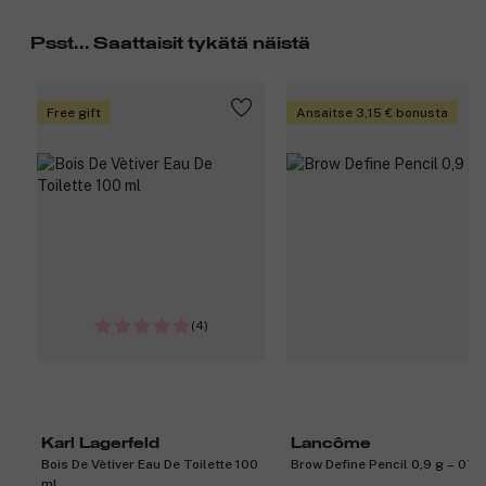
Psst... Saattaisit tykätä näistä
Free gift
Ansaitse 3,15 € bonusta
(4)
Karl Lagerfeld
Lancôme
Bois De Vètiver Eau De Toilette 100
Brow Define Pencil 0,9 g – 07
ml