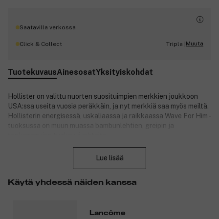
Saatavilla verkossa
Muuta
Click & Collect
Tripla |
Tuotekuvaus
Ainesosat
Yksityiskohdat
Hollister on valittu nuorten suosituimpien merkkien joukkoon
USA:ssa useita vuosia peräkkäin, ja nyt merkkiä saa myös meiltä.
Hollisterin energisessä, uskaliaassa ja raikkaassa Wave For Him -
tuoksussa on muun muassa bambunlehtien, greipin ja
tonkapapujen tuoksuvivahteita.
Sulje
Lue lisää
Tuoksuvivahteet:
Ensituoksu: mustaherukka ja bambu.
Käytä yhdessä näiden kanssa
Sydäntuoksu: laventeli ja neroli.
Pohjatuoksu: tonkapapu ja myski.
Lancôme
Tuotenumero:
3116051