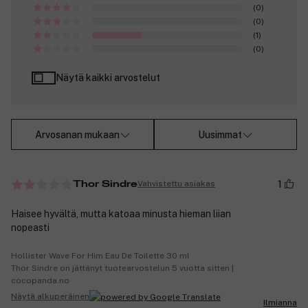
(0)
(0)
(1)
(0)
Näytä kaikki arvostelut
Arvosanan mukaan
Uusimmat
1
Vahvistettu asiakas
Thor Sindre
Haisee hyvältä, mutta katoaa minusta hieman liian
nopeasti
Hollister Wave For Him Eau De Toilette 30 ml
Thor Sindre on jättänyt tuotearvostelun 5 vuotta sitten |
cocopanda.no
Näytä alkuperäinen
Ilmianna