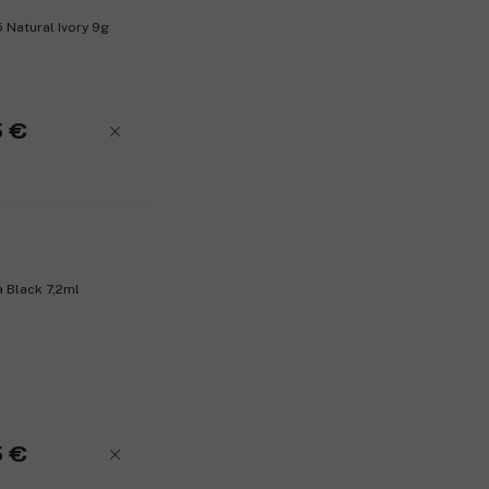
 Natural Ivory 9g
Tuotenumero:
3117078
5 €
 Black 7,2ml
5 €