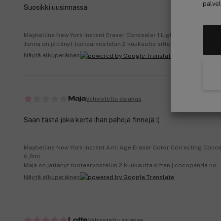
palvel
Suosikki uusinnassa
Maybelline New York Instant Eraser Concealer 1 Light 6,8ml
Jonna on jättänyt tuotearvostelun 2 kuukautta sitten | cocopanda.se
Näytä alkuperäinen
Vahvistettu asiakas
Maja
Saan tästä joka kerta ihan pahoja finnejä :(
Maybelline New York Instant Anti Age Eraser Color Correcting Conce
6,8ml
Maja on jättänyt tuotearvostelun 2 kuukautta sitten | cocopanda.no
Näytä alkuperäinen
Vahvistettu asiakas
Lotte