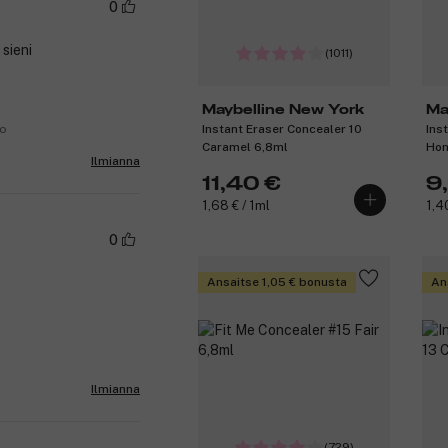
0
 sieni
(1011)
Maybelline New York
Ma
Instant Eraser Concealer 10
Ins
no
Caramel 6,8ml
Hon
Ilmianna
11,40 €
9
1,68 € / 1ml
1,4
0
Ansaitse 1,05 € bonusta
An
Ilmianna
(729)