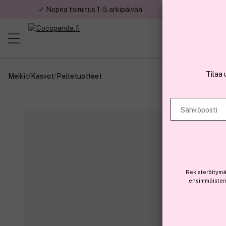
✓ Nopea toimitus 1-5 arkipäivää
✓ Tu
Tilaa 
Meikit
/
Kasvot
/
Peitetuotteet
Sähköposti
Rekisteröitymä
ensimmäisten 