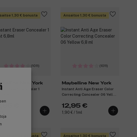
saitse 1,30 € bonusta
Ansaitse 1,30 € bonusta
(1011)
(1011)
ä
ybelline New York
Maybelline New York
tant Eraser Concealer 1
Instant Anti Age Eraser Color
ht 6,8ml
Correcting Concealer 06 Yellow
6,8 ml
isen
2,95 €
12,95 €
0 € / 1ml
1,90 € / 1ml
toja
in
saitse 0,95 € bonusta
Ansaitse 1,30 € bonusta