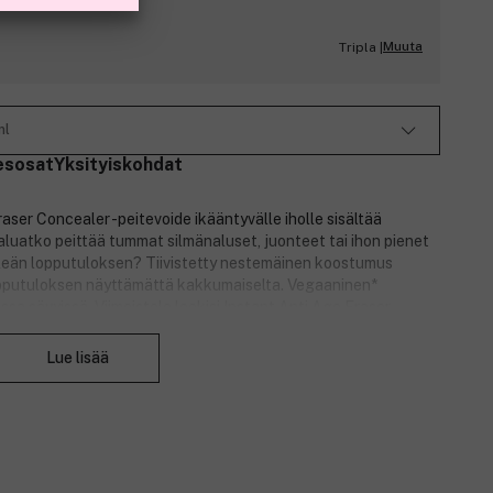
Muuta
Tripla |
ml
esosat
Yksityiskohdat
ser Concealer -peitevoide ikääntyvälle iholle sisältää
aluatko peittää tummat silmänaluset, juonteet tai ihon pienet
eleän lopputuloksen? Tiivistetty nestemäinen koostumus
lopputuloksen näyttämättä kakkumaiselta. Vegaaninen*
ssa sävyissä. Viimeistele lookisi Instant Anti Age Eraser -
Sulje
Lue lisää
teet ja ihon pienet kauneusvirheet
, joka kosteuttaa ihoa
 näyttämättä kakkumaiselta
olle useissa sävyissä