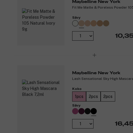
Maybelline New York
Fit Me Matte & Poreless Powder 105
Sävy
10,3
Maybelline New York
Lash Sensational Sky High Mascara
Koko
1pcs
2pcs
2pcs
Sävy
16,4