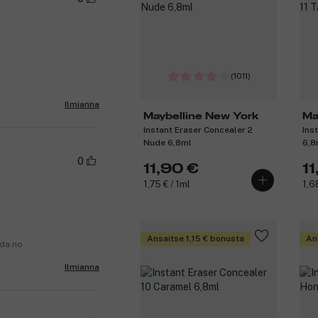
(1011)
Ilmianna
Maybelline New York
Ma
Instant Eraser Concealer 2
Ins
Nude 6,8ml
6,8
0
11,90 €
1
1,75 € / 1ml
1,6
Ansaitse 1,15 € bonusta
An
nda.no
Ilmianna