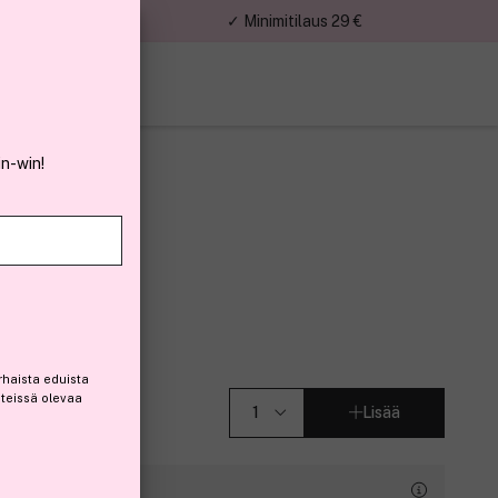
nnat
✓ Minimitilaus 29 €
in-win!
w York
Ivory 6,8ml
(535)
rhaista eduista
steissä olevaa
Lisää