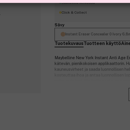
Saatavilla verkossa
Click & Collect
Sävy
Instant Eraser Concealer 0 Ivory 6,8
Tuotekuvaus
Tuotteen käyttö
Ain
Maybelline New York Instant Anti Age Era
kätevän, pienikokoisen applikaattorin. H
kauneusvirheet ja saada luonnollisen h
kosteuttaa ihoa ja antaa luonnollisen 
peitevoide herkälle iholle saatavana usei
peitevoiteella.
Peittää tummat silmänaluset, juon
Kätevä pieni applikaattori
Tiivistetty nestemäinen koostumus
Antaa luonnollisen lopputuloksen
Vegaaninen* peitevoide herkälle ih
*Ei sisällä eläinperäisiä ainesosia.