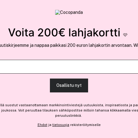
rvallinen verkkokauppa
✓ Kilpailukykyiset hi
Löydä suosikkisi 25.484 tuotteen joukosta..
Voita 200€ lahjakortti
🩷
uutiskirjeemme ja nappaa paikkasi 200 euron lahjakortin arvontaan. W
Ansaitse 1,30 € bonusta
Maybelline Ne
Osallistu nyt
Instant Eraser Concealer 0 
(1011)
Lue tuotearvosteluja 
llä suostut vastaanottamaan markkinointiviestejä uutuuksista, inspiraatiosta ja pa
12,95 €
joukossa. Voit peruuttaa tilauksen sähköpostitse milloin tahansa klikkaamalla vie
peruutuslinkkiä.
1,90 € / 1ml
Ehdot
ja
tietosuoja
rekisteröitymiselle