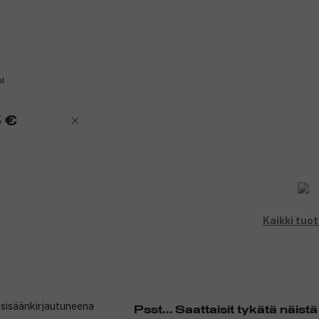
ml
 €
Kaikki tuo
t sisäänkirjautuneena
Psst... Saattaisit tykätä näistä