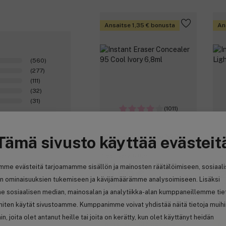
Ansaitse 1,35 € bonusta
An
(560)
(277)
(111)
(32)
(31)
(1011)
Tämä sivusto käyttää evästeit
Maybelline New York
Ma
Instant Eraser Concealer 95
Ins
Cool Ivory 6,8ml
Lig
mme evästeitä tarjoamamme sisällön ja mainosten räätälöimiseen, sosiaal
13,50 €
1
n ominaisuuksien tukemiseen ja kävijämäärämme analysoimiseen. Lisäksi
1,99 € / 1ml
1,9
e sosiaalisen median, mainosalan ja analytiikka-alan kumppaneillemme tie
 miten käytät sivustoamme. Kumppanimme voivat yhdistää näitä tietoja muih
0
hin, joita olet antanut heille tai joita on kerätty, kun olet käyttänyt heidän
Ansaitse 1,30 € bonusta
An