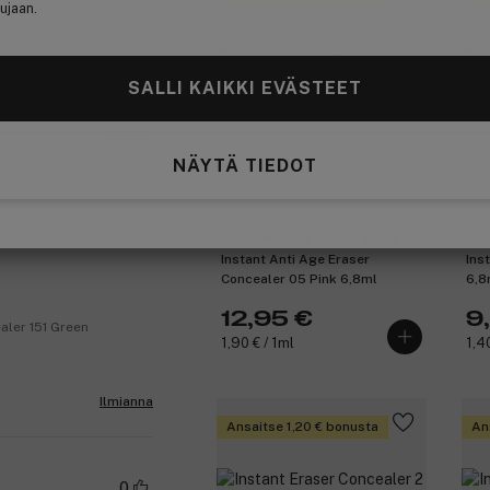
ujaan.
SALLI KAIKKI EVÄSTEET
Ilmianna
NÄYTÄ TIEDOT
(1011)
0
Maybelline New York
Ma
Instant Anti Age Eraser
Ins
Concealer 05 Pink 6,8ml
6,8
12,95 €
9
aler 151 Green
1,90 € / 1ml
1,4
Ilmianna
Ansaitse 1,20 € bonusta
An
0