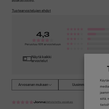
asiakastilillesi.
Tuotearvostelujen ehdot
4,3
Perustuu 1011 arvosteluun
Näytä kaikki
arvostelut
Käytä
Arvosanan mukaan
Uusimmat
media
jaamm
siitä,
Vahvistettu asiakas
Jonna
tietoi