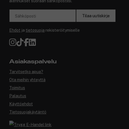
alennukset suoraan sähköpostiisi.
Tilaa uutiskirje
Sähköposti
Ehdot
ja
tietosuoja
rekisteröitymiselle
Asiakaspalvelu
Tarvitsetko apua?
Ota meihin yhteyttä
Toimitus
Palautus
Käyttöehdot
Tietosuojakäytäntö