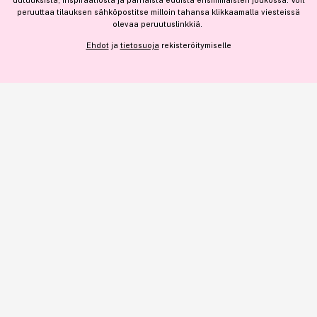
uutuuksista, inspiraatiosta ja parhaista eduista ensimmäisten joukossa. Voit
peruuttaa tilauksen sähköpostitse milloin tahansa klikkaamalla viesteissä
olevaa peruutuslinkkiä.
NÄYTÄ TIEDOT
44,00 €
Ehdot
ja
tietosuoja
rekisteröitymiselle
Lisää
293,33 € / 100g