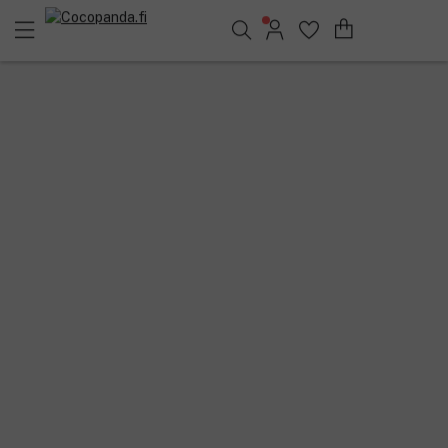
Löydä suosikkisi 25.551 tuotteen joukosta..