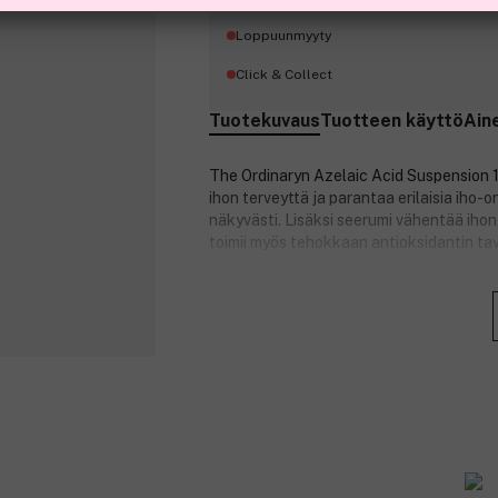
Loppuunmyyty
Click & Collect
Tuotekuvaus
Tuotteen käyttö
Ain
The Ordinaryn Azelaic Acid Suspension 
ihon terveyttä ja parantaa erilaisia iho-
näkyvästi. Lisäksi seerumi vähentää ihon 
toimii myös tehokkaan antioksidantin tav
Tuotenumero:
3120587