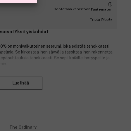
Odotetaan varastoon
Tuntematon
Muuta
Tripla |
esosat
Yksityiskohdat
10% on monivaikutteinen seerumi, joka edistää tehokkaasti
ongelmia. Se kirkastaa ihon sävyä ja tasoittaa ihon rakennetta
epäpuhtauksia tehokkaasti. Se sopii kaikille ihotyypeille ja
oin.
Sulje
Lue lisää