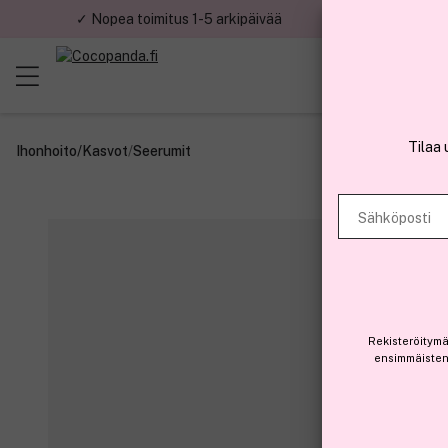
✓ Nopea toimitus 1-5 arkipäivää
✓ Tu
Tilaa 
Ihonhoito
/
Kasvot
/
Seerumit
Sähköposti
Rekisteröitymä
ensimmäisten 