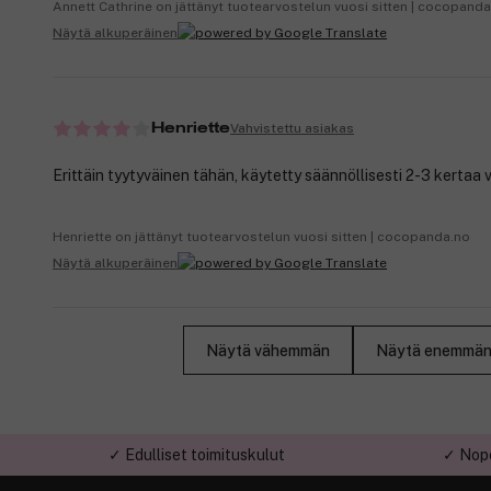
Annett Cathrine on jättänyt tuotearvostelun vuosi sitten | cocopand
Näytä alkuperäinen
Vahvistettu asiakas
Henriette
Erittäin tyytyväinen tähän, käytetty säännöllisesti 2-3 kertaa v
Henriette on jättänyt tuotearvostelun vuosi sitten | cocopanda.no
Näytä alkuperäinen
Näytä vähemmän
Näytä enemmä
✓ Edulliset toimituskulut
✓ Nope