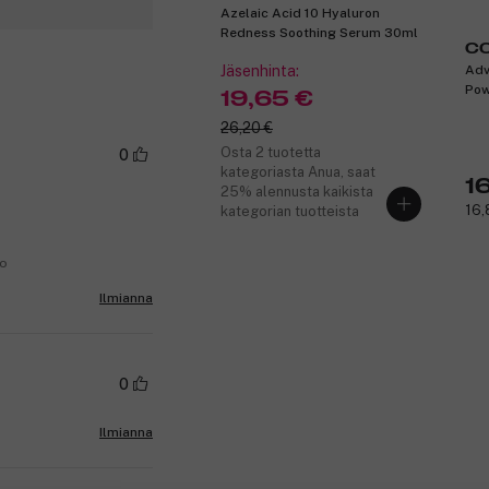
Azelaic Acid 10 Hyaluron
Redness Soothing Serum 30ml
C
Jäsenhinta:
Adv
Pow
19,65 €
26,20 €
Osta 2 tuotetta
0
kategoriasta Anua, saat
1
25% alennusta kaikista
16,
kategorian tuotteista
no
Ilmianna
0
Ilmianna