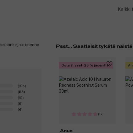
Kaikki
t sisäänkirjautuneena
Psst... Saattaisit tykätä näistä
Osta 2, saat -25 % jäsenille
An
(104)
(53)
(15)
(9)
(6)
(17)
Anua