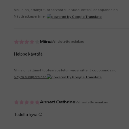
Mailin on jättänyt tuotearvostelun vuosi sitten | cocopanda.no
Näytä alkuperäinen
Vahvistettu asiakas
Miina
Helppo käyttää
Miina on jättänyt tuotearvostelun vuosi sitten | cocopanda.no
Näytä alkuperäinen
Vahvistettu asiakas
Annett Cathrine
Todella hyvä 😊