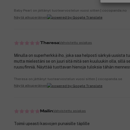
Baby Pearl on jättänyt tuotearvostelun vuosi sitten | cocopanda.no
Näytä alkuperäinen
Vahvistettu asiakas
Theresa
Minulla on superherkkä iho, joka saa helposti särkyä uusista tu
mutta mielestäni se on juuri sitä mitä sen kuuluukin olla, sillä s
ruusufinniä. Näyttää tuottavan hienoja tuloksia tähän mennes
Theresa on jättänyt tuotearvostelun vuosi sitten | cocopanda.se
Näytä alkuperäinen
Vahvistettu asiakas
Mailin
Toimii upeasti kasvojen punaisille täplille