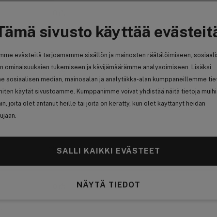
0
Tämä sivusto käyttää evästeit
Ilmianna
mme evästeitä tarjoamamme sisällön ja mainosten räätälöimiseen, sosiaal
n ominaisuuksien tukemiseen ja kävijämäärämme analysoimiseen. Lisäksi
1
e sosiaalisen median, mainosalan ja analytiikka-alan kumppaneillemme tie
 miten käytät sivustoamme. Kumppanimme voivat yhdistää näitä tietoja muih
äksi se auttaa
sä
hin, joita olet antanut heille tai joita on kerätty, kun olet käyttänyt heidän
ujaan.
Ilmianna
SALLI KAIKKI EVÄSTEET
NÄYTÄ TIEDOT
0
.