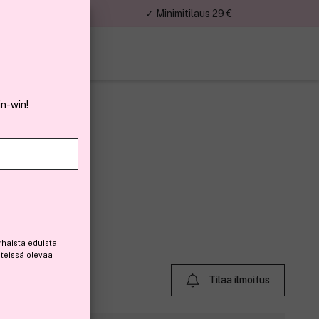
nnat
✓ Minimitilaus 29 €
in-win!
0% 30 ml
101)
rhaista eduista
steissä olevaa
Tilaa ilmoitus