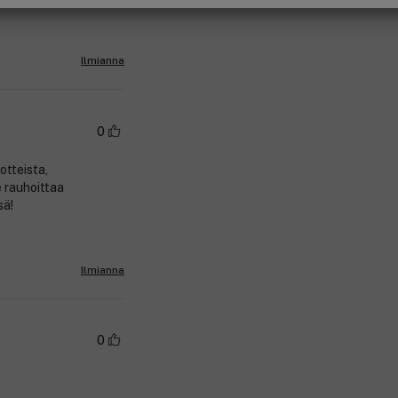
Ilmianna
0
otteista,
e rauhoittaa
sä!
Ilmianna
0