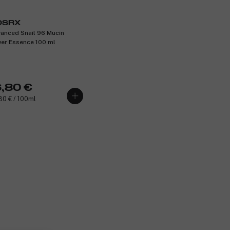
OSRX
anced Snail 96 Mucin
er Essence 100 ml
6,80 €
80 € / 100ml