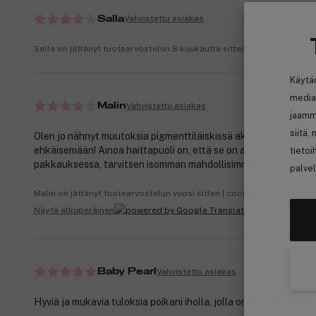
Vahvistettu asiakas
Salla
Salla on jättänyt tuotearvostelun 8 kuukautta sitten
Käytä
media
Vahvistettu asiakas
Malin
jaamm
siitä,
Olen jo nähnyt muutoksia pigmenttiläiskissä aknen jälkeen! Lis
ehkäisemään! Ainoa haittapuoli on, että se on aika pieni yhdes
tietoi
pakkauksessa, tarvitsen isomman mahdollisimman pian😍
palvel
Malin on jättänyt tuotearvostelun vuosi sitten | cocopanda.no
Näytä alkuperäinen
Vahvistettu asiakas
Baby Pearl
Hyviä ja mukavia tuloksia poikani iholla, jolla on ollut aknearpia