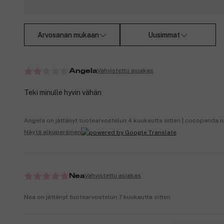
Arvosanan mukaan
Uusimmat
Vahvistettu asiakas
Angela
Teki minulle hyvin vähän
Angela on jättänyt tuotearvostelun 4 kuukautta sitten | cocopanda.
Näytä alkuperäinen
Vahvistettu asiakas
Nea
Nea on jättänyt tuotearvostelun 7 kuukautta sitten