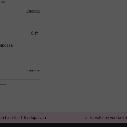
a.no
Ilmianna
0
iikossa.
Ilmianna
n
a toimitus 1-5 arkipäivää
✓ Turvallinen verkkok