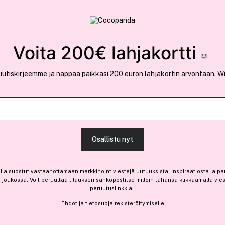
rvallinen verkkokauppa
✓ Kilpailukykyiset hi
Löydä suosikkisi 25.412 tuotteen joukosta..
Voita 200€ lahjakortti
🩷
uutiskirjeemme ja nappaa paikkasi 200 euron lahjakortin arvontaan. W
Ansaitse 10% bonusta
The Ordinary
Osallistu nyt
Azelaic Acid Suspension 1
(187)
Lue tuotearvosteluja (
llä suostut vastaanottamaan markkinointiviestejä uutuuksista, inspiraatiosta ja pa
17,70 €
joukossa. Voit peruuttaa tilauksen sähköpostitse milloin tahansa klikkaamalla vie
peruutuslinkkiä.
59,00 € / 100ml
Ehdot
ja
tietosuoja
rekisteröitymiselle
Loppuunmyyty