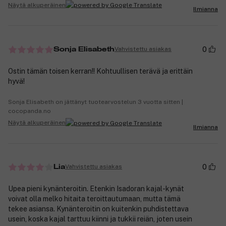
Näytä alkuperäinen
Ilmianna
0
Vahvistettu asiakas
Sonja Elisabeth
Ostin tämän toisen kerran!! Kohtuullisen terävä ja erittäin
hyvä!
Sonja Elisabeth on jättänyt tuotearvostelun 3 vuotta sitten |
cocopanda.no
Näytä alkuperäinen
Ilmianna
0
Vahvistettu asiakas
Lia
Upea pieni kynänteroitin. Etenkin Isadoran kajal-kynät
voivat olla melko hitaita teroittautumaan, mutta tämä
tekee asiansa. Kynänteroitin on kuitenkin puhdistettava
usein, koska kajal tarttuu kiinni ja tukkii reiän, joten usein