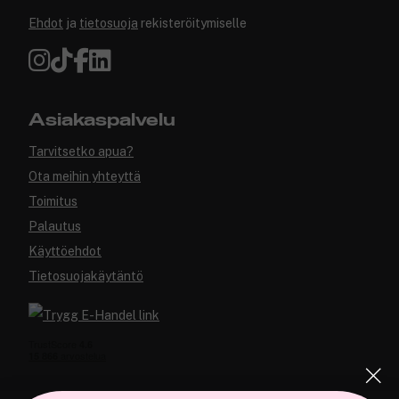
Ehdot
ja
tietosuoja
rekisteröitymiselle
Asiakaspalvelu
Tarvitsetko apua?
Ota meihin yhteyttä
Toimitus
Palautus
Käyttöehdot
Tietosuojakäytäntö