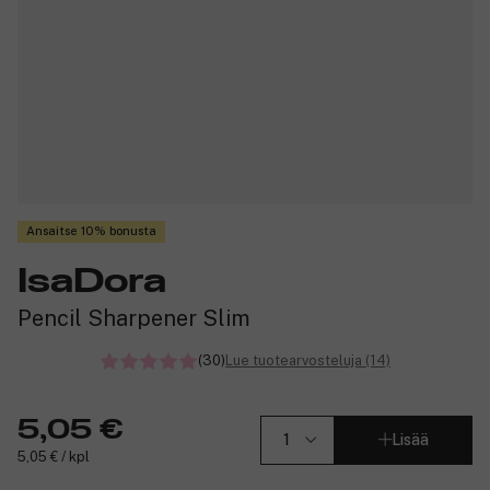
Ansaitse 10% bonusta
IsaDora
Pencil Sharpener Slim
(30)
Lue tuotearvosteluja (14)
5,05 €
Lisää
5,05 € / kpl