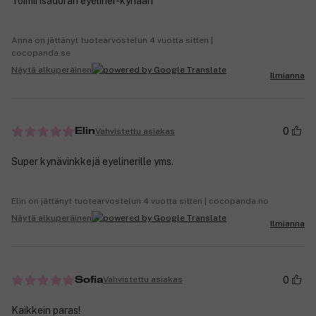
Toimii isadoran eyeliner-kynään
Anna on jättänyt tuotearvostelun 4 vuotta sitten |
cocopanda.se
Näytä alkuperäinen
Ilmianna
0
Vahvistettu asiakas
Elin
Super kynävinkkejä eyelinerille yms.
Elin on jättänyt tuotearvostelun 4 vuotta sitten | cocopanda.no
Näytä alkuperäinen
Ilmianna
0
Vahvistettu asiakas
Sofia
Kaikkein paras!