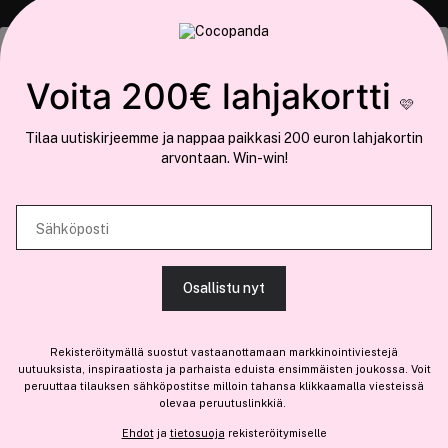
COCOPANDA.FI
Tämä sivusto käyttää evästeitä
Voita 200€ lahjakortti
Meistä
🩷
Käytämme evästeitä tarjoamamme sisällön ja mainosten
Liity jäseneksi
Tilaa uutiskirjeemme ja nappaa paikkasi 200 euron lahjakortin
räätälöimiseen, sosiaalisen median ominaisuuksien tukemiseen ja
arvontaan. Win-win!
kävijämäärämme analysoimiseen. Lisäksi jaamme sosiaalisen median,
mainosalan ja analytiikka-alan kumppaneillemme tietoja siitä, miten
käytät sivustoamme. Kumppanimme voivat yhdistää näitä tietoja muihin
Sähköposti
Olemme osa
Brandsdal Group AS
tietoihin, joita olet antanut heille tai joita on kerätty, kun olet käyttänyt
heidän palvelujaan.
Jos haluat henkilökohtaista neuvoa ammattitason hiustuotteista,
Osallistu nyt
klikkaa
tästä
.
SALLI KAIKKI EVÄSTEET
Rekisteröitymällä suostut vastaanottamaan markkinointiviestejä
uutuuksista, inspiraatiosta ja parhaista eduista ensimmäisten joukossa. Voit
peruuttaa tilauksen sähköpostitse milloin tahansa klikkaamalla viesteissä
olevaa peruutuslinkkiä.
NÄYTÄ TIEDOT
Ehdot
ja
tietosuoja
rekisteröitymiselle