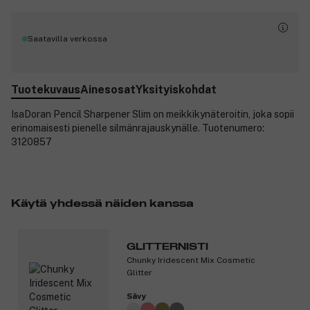
Saatavilla verkossa
Tuotekuvaus
Ainesosat
Yksityiskohdat
IsaDoran Pencil Sharpener Slim on meikkikynäteroitin, joka sopii
erinomaisesti pienelle silmänrajauskynälle. Tuotenumero:
3120857
Käytä yhdessä näiden kanssa
GLITTERNISTI
Chunky Iridescent Mix Cosmetic
Glitter
Sävy