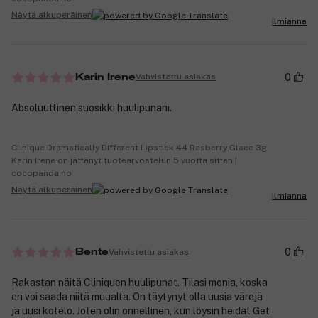
Näytä alkuperäinen
Ilmianna
0
Vahvistettu asiakas
Karin Irene
Absoluuttinen suosikki huulipunani.
Clinique Dramatically Different Lipstick 44 Rasberry Glace 3g
Karin Irene on jättänyt tuotearvostelun 5 vuotta sitten |
cocopanda.no
Näytä alkuperäinen
Ilmianna
0
Vahvistettu asiakas
Bente
Rakastan näitä Cliniquen huulipunat. Tilasi monia, koska
en voi saada niitä muualta. On täytynyt olla uusia värejä
ja uusi kotelo. Joten olin onnellinen, kun löysin heidät Get