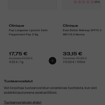
(84)
Clinique
Clinique
Pop Longwear Lipstick Satin
Even Better Makeup SPF15 30 
Peppermint Pop 3,9g
WN 115.5 Mocha
17,75 €
33,15 €
Aiemmin 27,35 €
Aiemmin 40,95 €
4,55 € / 1g
110,50 € / 100ml
Tuotearvostelut
Voit kirjoittaa tuotearvostelun ostamistasi tuotteista, kun olet
sisäänkirjautuneena asiakastilillesi.
Tuotearvostelujen ehdot