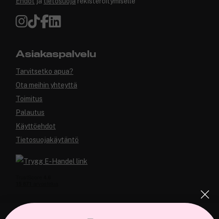
Ehdot
ja
tietosuoja
rekisteröitymiselle
Asiakaspalvelu
Tarvitsetko apua?
Ota meihin yhteyttä
Toimitus
Palautus
Käyttöehdot
Tietosuojakäytäntö