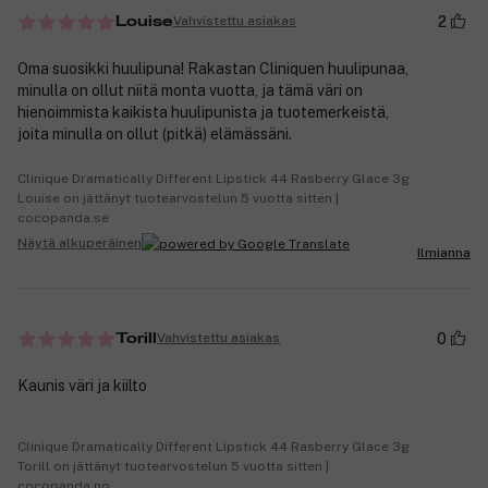
2
Vahvistettu asiakas
Louise
Oma suosikki huulipuna! Rakastan Cliniquen huulipunaa,
minulla on ollut niitä monta vuotta, ja tämä väri on
hienoimmista kaikista huulipunista ja tuotemerkeistä,
joita minulla on ollut (pitkä) elämässäni.
Clinique Dramatically Different Lipstick 44 Rasberry Glace 3g
Louise on jättänyt tuotearvostelun 5 vuotta sitten |
cocopanda.se
Näytä alkuperäinen
Ilmianna
0
Vahvistettu asiakas
Torill
Kaunis väri ja kiilto
Clinique Dramatically Different Lipstick 44 Rasberry Glace 3g
Torill on jättänyt tuotearvostelun 5 vuotta sitten |
cocopanda.no