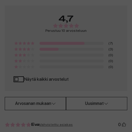
4,7
Perustuu 10 arvosteluun
(7)
(3)
(0)
(0)
(0)
Näytä kaikki arvostelut
Arvosanan mukaan
Uusimmat
0
Vahvistettu asiakas
Eva