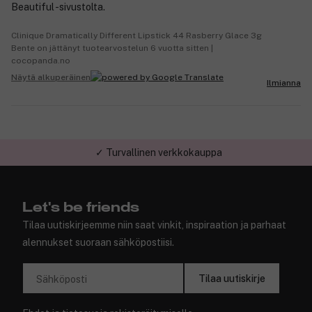
Beautiful -sivustolta.
Clinique Dramatically Different Lipstick 44 Rasberry Glace 3g
Bente on jättänyt tuotearvostelun 6 vuotta sitten |
cocopanda.no
Näytä alkuperäinen
Ilmianna
✓ Turvallinen verkkokauppa
Let's be friends
Tilaa uutiskirjeemme niin saat vinkit, inspiraation ja parhaat
alennukset suoraan sähköpostiisi.
Tilaa uutiskirje
Sähköposti