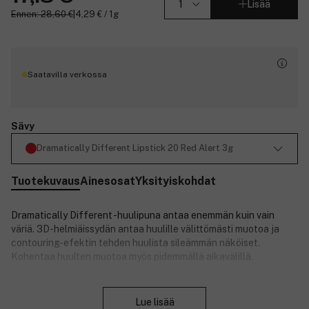
Lisää
Ennen: 28,60 €
|
4,29 € / 1g
Saatavilla verkossa
Sävy
Dramatically Different Lipstick 20 Red Alert 3g
Tuotekuvaus
Ainesosat
Yksityiskohdat
Dramatically Different -huulipuna antaa enemmän kuin vain
väriä. 3D-helmiäissydän antaa huulille välittömästi muotoa ja
contouring-efektin tehden huulista sileämmän näköiset.
Kohentaa huulten muotoa myös pidemmällä aikavälillä.
Tuotenumero:
3121984
Sulje
Lue lisää