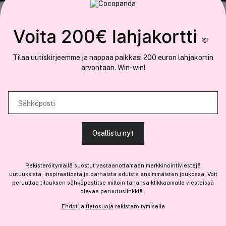
COCOPANDA.FI
Tämä sivusto käyttää evästeitä
Voita 200€ lahjakortti
Meistä
🩷
Käytämme evästeitä tarjoamamme sisällön ja mainosten
Liity jäseneksi
Tilaa uutiskirjeemme ja nappaa paikkasi 200 euron lahjakortin
räätälöimiseen, sosiaalisen median ominaisuuksien tukemiseen ja
arvontaan. Win-win!
kävijämäärämme analysoimiseen. Lisäksi jaamme sosiaalisen median,
mainosalan ja analytiikka-alan kumppaneillemme tietoja siitä, miten
käytät sivustoamme. Kumppanimme voivat yhdistää näitä tietoja muihin
Sähköposti
Olemme osa
Brandsdal Group AS
tietoihin, joita olet antanut heille tai joita on kerätty, kun olet käyttänyt
heidän palvelujaan.
Jos haluat henkilökohtaista neuvoa ammattitason hiustuotteista,
Osallistu nyt
klikkaa
tästä
.
SALLI KAIKKI EVÄSTEET
Rekisteröitymällä suostut vastaanottamaan markkinointiviestejä
uutuuksista, inspiraatiosta ja parhaista eduista ensimmäisten joukossa. Voit
peruuttaa tilauksen sähköpostitse milloin tahansa klikkaamalla viesteissä
olevaa peruutuslinkkiä.
NÄYTÄ TIEDOT
Ehdot
ja
tietosuoja
rekisteröitymiselle