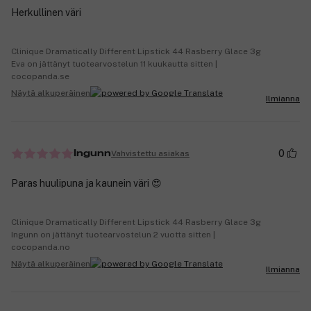
Herkullinen väri
Clinique Dramatically Different Lipstick 44 Rasberry Glace 3g
Eva on jättänyt tuotearvostelun 11 kuukautta sitten |
cocopanda.se
Näytä alkuperäinen
Ilmianna
0
Vahvistettu asiakas
Ingunn
Paras huulipuna ja kaunein väri 😍
Clinique Dramatically Different Lipstick 44 Rasberry Glace 3g
Ingunn on jättänyt tuotearvostelun 2 vuotta sitten |
cocopanda.no
Näytä alkuperäinen
Ilmianna