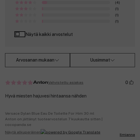
(4)
(1)
(1)
(1)
Näytä kaikki arvostelut
Arvosanan mukaan
Uusimmat
0
Vahvistettu asiakas
Anton
Hyvä miesten hajuvesi hintaansa nähden
Versace Dylan Blue Eau De Toilette For Him 30 ml
Anton on jättänyt tuotearvostelun 7 kuukautta sitten |
cocopanda.se
Näytä alkuperäinen
Ilmianna