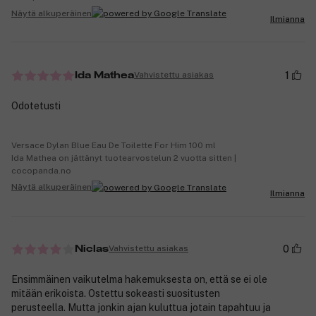
Näytä alkuperäinen
Ilmianna
1
Vahvistettu asiakas
Ida Mathea
Odotetusti
Versace Dylan Blue Eau De Toilette For Him 100 ml
Ida Mathea on jättänyt tuotearvostelun 2 vuotta sitten |
cocopanda.no
Näytä alkuperäinen
Ilmianna
0
Vahvistettu asiakas
Niclas
Ensimmäinen vaikutelma hakemuksesta on, että se ei ole
mitään erikoista. Ostettu sokeasti suositusten
perusteella. Mutta jonkin ajan kuluttua jotain tapahtuu ja