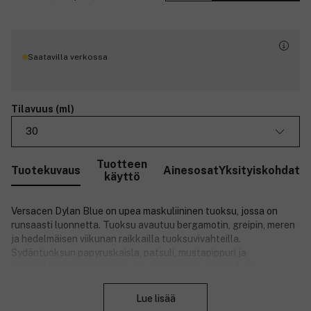
Saatavilla verkossa
Tilavuus (ml)
30
Tuotteen
Tuotekuvaus
Ainesosat
Yksityiskohdat
käyttö
Versacen Dylan Blue on upea maskuliininen tuoksu, jossa on
runsaasti luonnetta. Tuoksu avautuu bergamotin, greipin, meren
ja hedelmäisen viikunan raikkailla tuoksuvivahteilla.
Sydäntuoksun papyruskaisla, patsuli, mustapippuri ja
orvokinlehti antavat tuoksulle voimakkaan, miehekkään
Sulje
olemuksen. Pohjatuoksu sisältää mineraalisen myskin,
tonkapavun ja sahramin tuoksuvivahteita.
Lue lisää