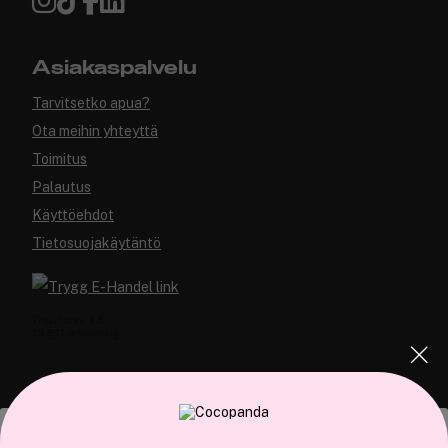
Asiakaspalvelu
Tarvitsetko apua?
Ota meihin yhteyttä
Toimitus
Palautus
Käyttöehdot
Tietosuojakäytäntö
COCOPANDA.FI