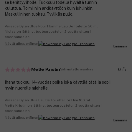
se kehittyy iholle. Tuoksuu todella hyvältä tunnin
kuluttua. Toimii niin arkikäyttöön kuin juhliinkin.
Maskuliininen tuoksu. Tyylikäs pullo.
Versace Dylan Blue Pour Homme Eau De Toilette 50 ml
Niclas on jättänyt tuotearvostelun 2 vuotta sitten |
cocopanda.se
Näytä alkuperäinen
Ilmianna
0
Vahvistettu asiakas
Mette Kristin
Ihana tuoksu. 14-vuotias poika joka käyttää tätä ja sopii
hyvin nuorelle miehelle.
Versace Dylan Blue Eau De Toilette For Him 100 ml
Mette Kristin on jättänyt tuotearvostelun 2 vuotta sitten |
cocopanda.no
Näytä alkuperäinen
Ilmianna