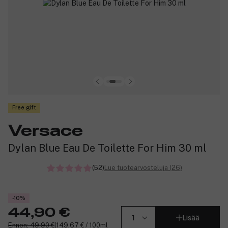
Free gift
Versace
Dylan Blue Eau De Toilette For Him 30 ml
(52)
Lue tuotearvosteluja (26)
-10%
44,90 €
Lisää
Ennen: 49,90 €
|
149,67 € / 100ml