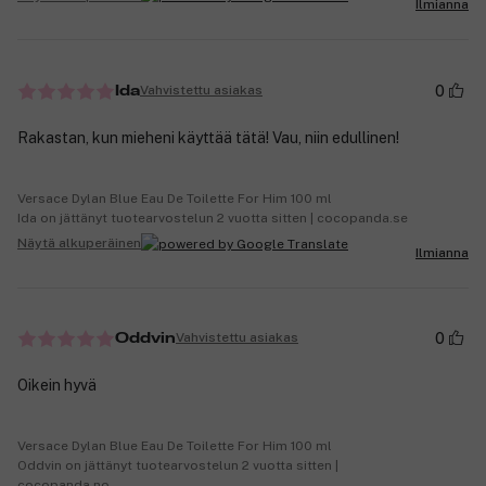
Ilmianna
0
Vahvistettu asiakas
Ida
Rakastan, kun mieheni käyttää tätä! Vau, niin edullinen!
Versace Dylan Blue Eau De Toilette For Him 100 ml
Ida on jättänyt tuotearvostelun 2 vuotta sitten | cocopanda.se
Näytä alkuperäinen
Ilmianna
0
Vahvistettu asiakas
Oddvin
Oikein hyvä
Versace Dylan Blue Eau De Toilette For Him 100 ml
Oddvin on jättänyt tuotearvostelun 2 vuotta sitten |
cocopanda.no