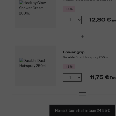
-15%
12,80 €
En
Löwengrip
Durable Dust Hairspray 250ml
-15%
11,75 €
Enn
Nämä 2 tuotetta hintaan 24,55 €