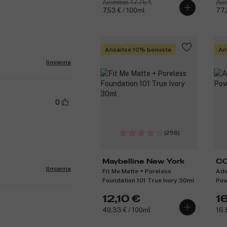
Aiemmin 17,75 €
Aie
7,53 € / 100ml
77,
Ansaitse 10% bonusta
An
Ilmianna
0
(258)
Maybelline New York
C
Ilmianna
Fit Me Matte + Poreless
Adv
Foundation 101 True Ivory 30ml
Pow
12,10 €
1
40,33 € / 100ml
16,