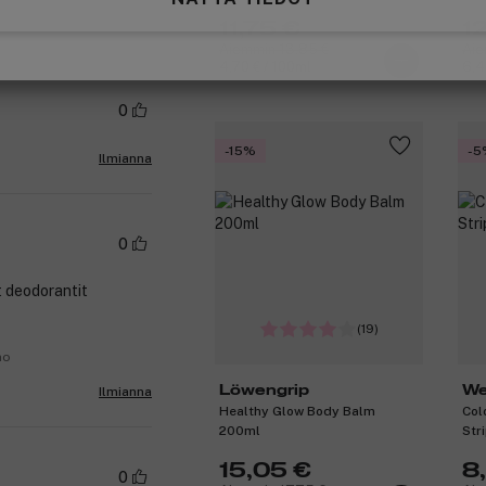
11,75 €
1
Aiemmin 13,85 €
Aie
4,70 € / 100ml
6,4
0
-15%
-5
Ilmianna
0
t deodorantit
(19)
no
Löwengrip
We
Ilmianna
Healthy Glow Body Balm
Col
200ml
Str
15,05 €
8
0