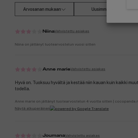
Arvosanan mukaan
Uusimmat
Vahvistettu asiakas
Niina
Niina on jättänyt tuotearvostelun vuosi sitten
Vahvistettu asiakas
Anne marie
Hyvä on. Tuoksuu hyvältä ja kestää niin kauan kuin kaikki muu
todella.
Anne marie on jättänyt tuotearvostelun 4 vuotta sitten | cocopanda.
Näytä alkuperäinen
Vahvistettu asiakas
Joumana