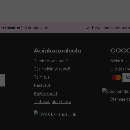
a toimitus 1-5 arkipäivää
✓ Turvallinen verkkok
Asiakaspalvelu
COCO
Tarvitsetko apua?
Meistä
Ota meihin yhteyttä
Liity jäsen
Toimitus
Palautus
Käyttöehdot
Olemme o
Tietosuojakäytäntö