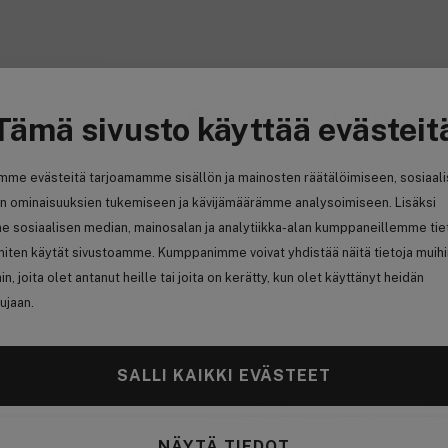
t sisäänkirjautuneena
Psst... Saattaisit tykätä näistä
Tämä sivusto käyttää evästeit
mme evästeitä tarjoamamme sisällön ja mainosten räätälöimiseen, sosiaal
-15%
-1
n ominaisuuksien tukemiseen ja kävijämäärämme analysoimiseen. Lisäksi
e sosiaalisen median, mainosalan ja analytiikka-alan kumppaneillemme tie
(5)
 miten käytät sivustoamme. Kumppanimme voivat yhdistää näitä tietoja muih
(1)
hin, joita olet antanut heille tai joita on kerätty, kun olet käyttänyt heidän
(2)
ujaan.
(0)
(0)
SALLI KAIKKI EVÄSTEET
Löwengrip
Lö
Durable Dust Hairspray 250ml
Hea
20
NÄYTÄ TIEDOT