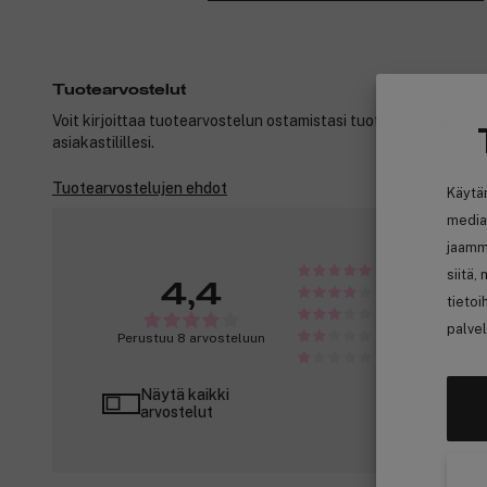
Tuotearvostelut
Voit kirjoittaa tuotearvostelun ostamistasi tuotteista, kun ole
asiakastilillesi.
Tuotearvostelujen ehdot
Käytä
media
jaamm
siitä,
4,4
tietoi
palvel
Perustuu 8 arvosteluun
Näytä kaikki
arvostelut