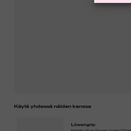
Käytä yhdessä näiden kanssa
Löwengrip
Healthy Glow Shower Cream 200m