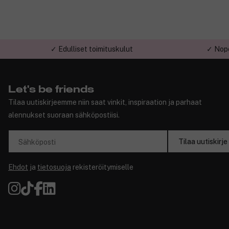
✓ Edulliset toimituskulut
✓ Nope
Let's be friends
Tilaa uutiskirjeemme niin saat vinkit, inspiraation ja parhaat
alennukset suoraan sähköpostiisi.
Tilaa uutiskirje
Sähköposti
Ehdot
ja
tietosuoja
rekisteröitymiselle