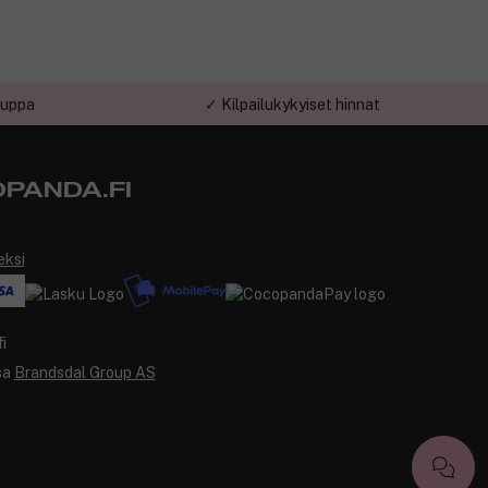
auppa
✓ Kilpailukykyiset hinnat
PANDA.FI
eksi
sa
Brandsdal Group AS