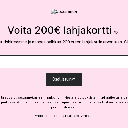
rvallinen verkkokauppa
✓ Kilpailukykyiset hi
Löydä suosikkisi 25.364 tuotteen joukosta..
Voita 200€ lahjakortti
🩷
uutiskirjeemme ja nappaa paikkasi 200 euron lahjakortin arvontaan. W
Löwengrip
Healthy Glow Deodorant 5
Osallistu nyt
(8)
Lue tuotearvosteluja (4)
13,50 €
llä suostut vastaanottamaan markkinointiviestejä uutuuksista, inspiraatiosta ja pa
joukossa. Voit peruuttaa tilauksen sähköpostitse milloin tahansa klikkaamalla vie
Ennen: 16,90 €
|
27,00 € / 100ml
peruutuslinkkiä.
Loppuunmyyty
Ehdot
ja
tietosuoja
rekisteröitymiselle