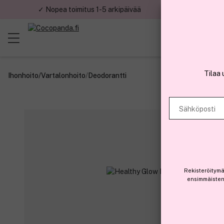
✓ Nopea toimitus 1-5 arkipäivää
✓ Tu
Tilaa 
Ihonhoito
/
Vartalonhoito
/
Deodorantti
Sähköposti
Rekisteröitymä
ensimmäisten 