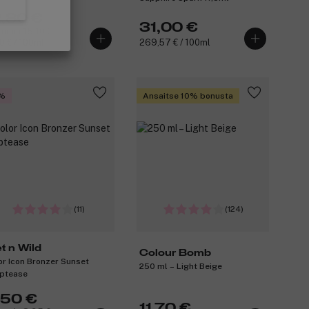
2,80 €
31,00 €
mmin 15,10 €
0 € / 100ml
269,57 € / 100ml
%
Ansaitse 10% bonusta
(11)
(124)
t n Wild
Colour Bomb
or Icon Bronzer Sunset
250 ml – Light Beige
iptease
,50 €
11,70 €