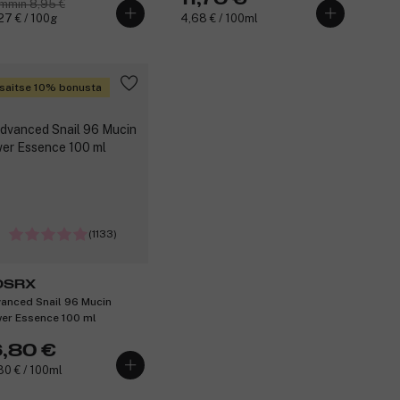
mmin 8,95 €
27 € / 100g
4,68 € / 100ml
saitse 10% bonusta
(1133)
OSRX
anced Snail 96 Mucin
er Essence 100 ml
6,80 €
80 € / 100ml