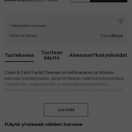
Ennen: 21,20 €
|
10,60 € / 100ml
Saatavilla verkossa
Muuta
Click & Collect
Tripla |
Tuotteen
Tuotekuvaus
Ainesosat
Yksityiskohdat
käyttö
Clean & Calm Facial Cleanser on hellävarainen ja tehokas
kasvojen puhdistusaine, jossa on hieman vaahtoava koostumus.
Poistaa lian, epäpuhtaudet ja meikin ärsyttämättä ihoa.
Geelimäinen koostumus tekee puhdistamisesta miellyttävää ja
tuloksena on hehkuva, pehmeä ja joustava iho. Sisältää
Sulje
allantoiinia ja glyseriiniä, joilla on yhdessä kiinteyttävä sekä
kosteutta ylläpitävä ja rauhoittava vaikutus. Clean & Calm Facial
Lue lisää
Cleanser sopii kaikenikäisille ja kaikille ihotyypeille, myös
herkälle iholle.
Käytä yhdessä näiden kanssa
Tuotenumero:
3129646