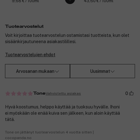
9,68 € / 100ml
43,60 € / 100ml
Tuotearvostelut
Voit kirjoittaa tuotearvostelun ostamistasi tuotteista, kun olet
sisäänkirjautuneena asiakastilillesi.
Tuotearvostelujen ehdot
Arvosanan mukaan
Uusimmat
0
Vahvistettu asiakas
Tone
Hyvä koostumus, helppo käyttää ja tuoksuu hyvälle. Ihoni
ei myöskään ole enää kuiva sen jälkeen, kun aloin käyttää
tätä.
Tone on jättänyt tuotearvostelun 4 vuotta sitten |
cocopanda.no