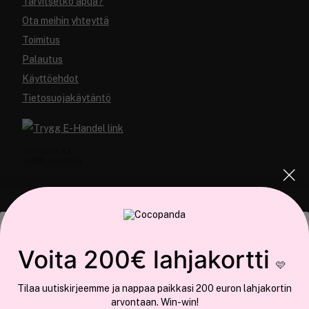
Tarvitsetko apua?
Ota meihin yhteyttä
Toimitus
Palautus
Käyttöehdot
Tietosuojakäytäntö
COCOPANDA.FI
Tämä sivusto käyttää evästeitä
Voita 200€ lahjakortti
Meistä
🩷
Käytämme evästeitä tarjoamamme sisällön ja mainosten
Liity jäseneksi
Tilaa uutiskirjeemme ja nappaa paikkasi 200 euron lahjakortin
räätälöimiseen, sosiaalisen median ominaisuuksien tukemiseen ja
arvontaan. Win-win!