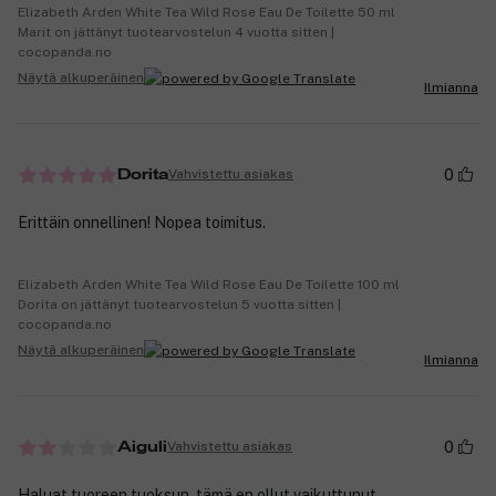
Elizabeth Arden White Tea Wild Rose Eau De Toilette 50 ml
Marit on jättänyt tuotearvostelun 4 vuotta sitten |
cocopanda.no
Näytä alkuperäinen
Ilmianna
0
Vahvistettu asiakas
Dorita
Erittäin onnellinen! Nopea toimitus.
Elizabeth Arden White Tea Wild Rose Eau De Toilette 100 ml
Dorita on jättänyt tuotearvostelun 5 vuotta sitten |
cocopanda.no
Näytä alkuperäinen
Ilmianna
0
Vahvistettu asiakas
Aiguli
Haluat tuoreen tuoksun, tämä en ollut vaikuttunut.