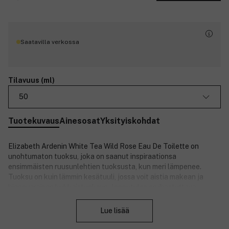
Saatavilla verkossa
Tilavuus (ml)
50
Tuotekuvaus
Ainesosat
Yksityiskohdat
Elizabeth Ardenin White Tea Wild Rose Eau De Toilette on
unohtumaton tuoksu, joka on saanut inspiraationsa
ensimmäisten ruusunlehtien tuoksusta, kun meri lämpenee.
Tuoksu on kuin lämmin kesätuuli, jossa voit aistia makean ja
hienovaraisen kukkaistuoksun - lopputulos on ihastuttava.
Sulje
Ensituoksussa on valkoista teetä ja päärynää. Ne yhdistyvät
kevyeen pionien ja lämpimän ruusukimpun tuoksuun. Pehmeän ja
Lue lisää
naisellisen tuoksun pohjatuoksussa on tonkapapua, lämmintä
meripihkaa sekä säteilevää myskiä. Voit yhdistää tuoksun muihin