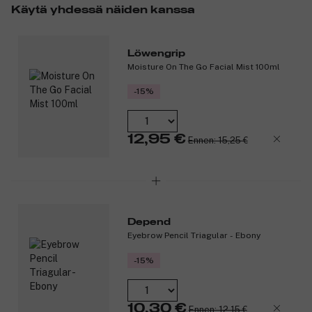
Käytä yhdessä näiden kanssa
White Tea Collection -sarjan tuoksuihin.
Tuotenumero:
3130801
Löwengrip
Moisture On The Go Facial Mist 100ml
-15%
12,95 €
Ennen: 15,25 €
Depend
Eyebrow Pencil Triagular - Ebony
-15%
10,30 €
Ennen: 12,15 €