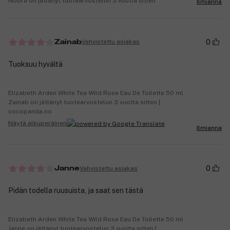
Noora on jättänyt tuotearvostelun 3 vuotta sitten
Ilmianna
0
Vahvistettu asiakas
Zainab
Tuoksuu hyvältä
Elizabeth Arden White Tea Wild Rose Eau De Toilette 50 ml
Zainab on jättänyt tuotearvostelun 3 vuotta sitten |
cocopanda.no
Näytä alkuperäinen
Ilmianna
0
Vahvistettu asiakas
Janne
Pidän todella ruusuista, ja saat sen tästä
Elizabeth Arden White Tea Wild Rose Eau De Toilette 50 ml
Janne on jättänyt tuotearvostelun 3 vuotta sitten |