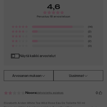
4,6
Perustuu 18 arvosteluun
(14)
(2)
(0)
(2)
(0)
Näytä kaikki arvostelut
Arvosanan mukaan
Uusimmat
0
Vahvistettu asiakas
Noora
Elizabeth Arden White Tea Wild Rose Eau De Toilette 50 ml