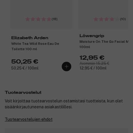
(18)
(10)
Löwengrip
Elizabeth Arden
Moisture On The Go Facial Mis
White Tea Wild Rose Eau De
100ml
Toilette 100 ml
12,95 €
50,25 €
Aiemmin 15,25 €
50,25 € / 100ml
12,95 € / 100ml
Tuotearvostelut
Voit kirjoittaa tuotearvostelun ostamistasi tuotteista, kun olet
sisäänkirjautuneena asiakastilillesi.
Tuotearvostelujen ehdot