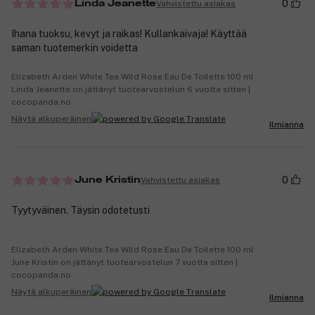
0
Vahvistettu asiakas
Linda Jeanette
Ihana tuoksu, kevyt ja raikas! Kullankaivaja! Käyttää
saman tuotemerkin voidetta
Elizabeth Arden White Tea Wild Rose Eau De Toilette 100 ml
Linda Jeanette on jättänyt tuotearvostelun 6 vuotta sitten |
cocopanda.no
Näytä alkuperäinen
Ilmianna
0
Vahvistettu asiakas
June Kristin
Tyytyväinen. Täysin odotetusti
Elizabeth Arden White Tea Wild Rose Eau De Toilette 100 ml
June Kristin on jättänyt tuotearvostelun 7 vuotta sitten |
cocopanda.no
Näytä alkuperäinen
Ilmianna