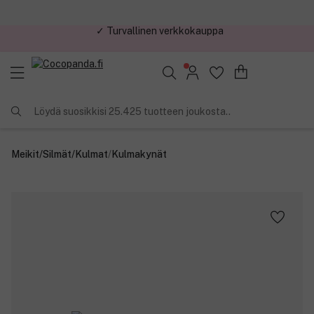
✓ Kilpailukykyiset hinnat
Löydä suosikkisi 25.425 tuotteen joukosta..
Meikit
/
Silmät
/
Kulmat
/
Kulmakynät