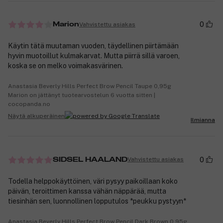
0
Vahvistettu asiakas
Marion
Käytin tätä muutaman vuoden, täydellinen piirtämään
hyvin muotoillut kulmakarvat. Mutta piirrä sillä varoen,
koska se on melko voimakasvärinen.
Anastasia Beverly Hills Perfect Brow Pencil Taupe 0,95g
Marion on jättänyt tuotearvostelun 6 vuotta sitten |
cocopanda.no
Näytä alkuperäinen
Ilmianna
0
Vahvistettu asiakas
SIDSEL HAALAND
Todella helppokäyttöinen, väri pysyy paikoillaan koko
päivän, teroittimen kanssa vähän näppärää, mutta
tiesinhän sen, luonnollinen lopputulos *peukku pystyyn*
Anastasia Beverly Hills Perfect Brow Pencil Dark Brown 0,95g