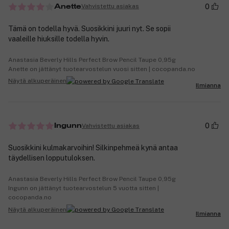
0
Vahvistettu asiakas
Anette
Tämä on todella hyvä. Suosikkini juuri nyt. Se sopii
vaaleille hiuksille todella hyvin.
Anastasia Beverly Hills Perfect Brow Pencil Taupe 0,95g
Anette on jättänyt tuotearvostelun vuosi sitten | cocopanda.no
Näytä alkuperäinen
Ilmianna
0
Vahvistettu asiakas
Ingunn
Suosikkini kulmakarvoihin! Silkinpehmeä kynä antaa
täydellisen lopputuloksen.
Anastasia Beverly Hills Perfect Brow Pencil Taupe 0,95g
Ingunn on jättänyt tuotearvostelun 5 vuotta sitten |
cocopanda.no
Näytä alkuperäinen
Ilmianna