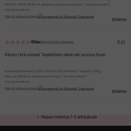
SIDSEL HAALAND on jättänyt tuotearvostelun 7 vuotta sitten |
cocopanda.no
Näytä alkuperäinen
Ilmianna
0
Vahvistettu asiakas
Silje
Käytin tätä vuosia! Täydellisen viileä väri ja istuu hyvin.
Anastasia Beverly Hills Perfect Brow Pencil Taupe 0,95g
Silje on jättänyt tuotearvostelun 7 vuotta sitten |
cocopanda.no
Näytä alkuperäinen
Ilmianna
✓ Turvallinen verkkokauppa