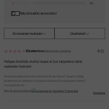
(0)
Näytä kaikki arvostelut
Arvosanan mukaan
Uusimmat
0
Vahvistettu asiakas
Ekaterina
Helppo levittää, mutta taupe ei tuo tarpeeksi väriä
vaaleisiin hiuksiini
Anastasia Beverly Hills Perfect Brow Pencil Taupe 0,95g
Ekaterina on jättänyt tuotearvostelun 12 kuukautta sitten |
cocopanda.no
Näytä alkuperäinen
Ilmianna