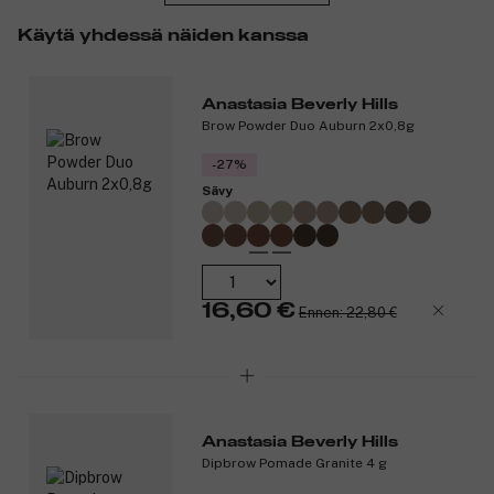
Väri on helppo levittää ja kynän voi helposti pakata mukaan.
Perfect Brow Pencil sopii täydellisesti meikkilaukkuusi!
Käytä yhdessä näiden kanssa
Tuotenumero:
3130850
Anastasia Beverly Hills
Brow Powder Duo Auburn 2x0,8g
-27%
Sävy
16,60 €
Ennen: 22,80 €
Anastasia Beverly Hills
Dipbrow Pomade Granite 4 g