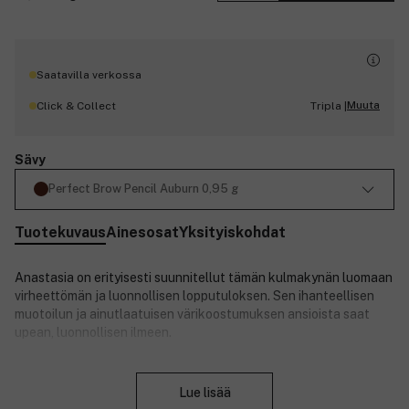
Saatavilla verkossa
Muuta
Click & Collect
Tripla |
Sävy
Perfect Brow Pencil Auburn 0,95 g
Tuotekuvaus
Ainesosat
Yksityiskohdat
Anastasia on erityisesti suunnitellut tämän kulmakynän luomaan
virheettömän ja luonnollisen lopputuloksen.
Sen ihanteellisen
muotoilun ja ainutlaatuisen värikoostumuksen ansioista saat
upean, luonnollisen ilmeen.
Sametinsileä kulmakynä yhdessä päässä ja sisäänrakennettu
Sulje
kulmakarvaharja toisessa päässä tekevät tuotteesta täydellisen
Lue lisää
kaikille, jotka haluavat tuuheammat kulmakarvat.