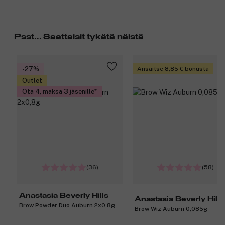
Psst... Saattaisit tykätä näistä
-27%
Ansaitse 8,85 € bonusta
Outlet
Ota 4, maksa 3 jäsenille
(36)
(58)
Anastasia Beverly Hills
Anastasia Beverly Hills
Brow Powder Duo Auburn 2x0,8g
Brow Wiz Auburn 0,085g