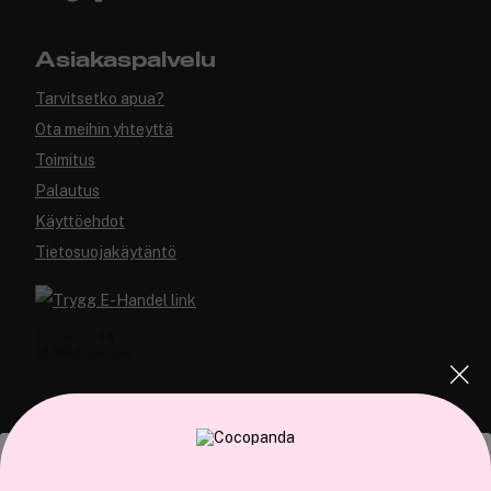
Asiakaspalvelu
Tarvitsetko apua?
Ota meihin yhteyttä
Toimitus
Palautus
Käyttöehdot
Tietosuojakäytäntö
COCOPANDA.FI
Tämä sivusto käyttää evästeitä