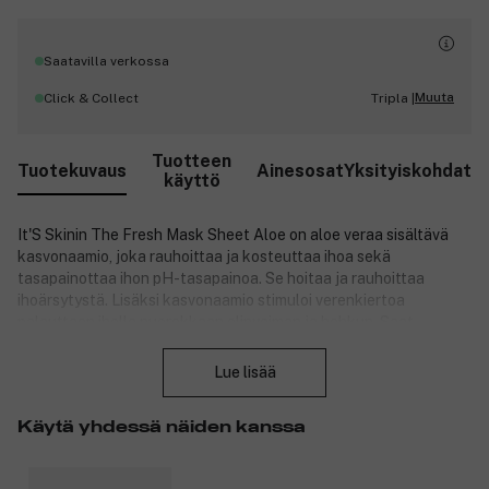
Saatavilla verkossa
Muuta
Click & Collect
Tripla |
Tuotteen
Tuotekuvaus
Ainesosat
Yksityiskohdat
käyttö
It'S Skinin The Fresh Mask Sheet Aloe on aloe veraa sisältävä
kasvonaamio, joka rauhoittaa ja kosteuttaa ihoa sekä
tasapainottaa ihon pH-tasapainoa. Se hoitaa ja rauhoittaa
ihoärsytystä. Lisäksi kasvonaamio stimuloi verenkiertoa
palauttaen iholle nuorekkaan elinvoiman ja hehkun. Saat
Sulje
silkkisen sileän, kimmoisan tuntuisen ihon.
Lue lisää
Tuotenumero:
3131256
Käytä yhdessä näiden kanssa