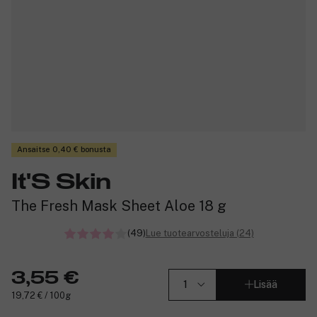
Ansaitse 0,40 € bonusta
It'S Skin
The Fresh Mask Sheet Aloe 18 g
(49)
Lue tuotearvosteluja (24)
3,55 €
Lisää
19,72 € / 100g