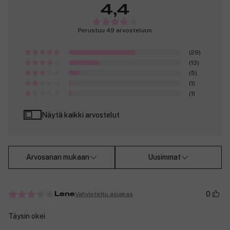
4,4
Perustuu 49 arvosteluun
(29)
(13)
(5)
(1)
(1)
Näytä kaikki arvostelut
Arvosanan mukaan
Uusimmat
0
Vahvistettu asiakas
Lene
Täysin okei