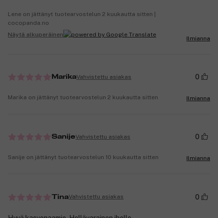
Lene on jättänyt tuotearvostelun 2 kuukautta sitten |
cocopanda.no
Näytä alkuperäinen
Ilmianna
0
Vahvistettu asiakas
Marika
Marika on jättänyt tuotearvostelun 2 kuukautta sitten
Ilmianna
0
Vahvistettu asiakas
Sanije
Sanije on jättänyt tuotearvostelun 10 kuukautta sitten
Ilmianna
0
Vahvistettu asiakas
Tina
Hyvä kasvonaamio. Hellävarainen iholle.