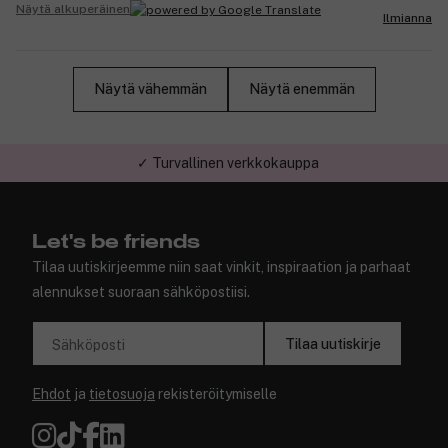
Näytä alkuperäinen
Ilmianna
Näytä vähemmän
Näytä enemmän
✓ Turvallinen verkkokauppa
Let's be friends
Tilaa uutiskirjeemme niin saat vinkit, inspiraation ja parhaat
alennukset suoraan sähköpostiisi.
Tilaa uutiskirje
Sähköposti
Ehdot
ja
tietosuoja
rekisteröitymiselle