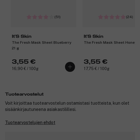
(51)
(24)
It'S Skin
It'S Skin
The Fresh Mask Sheet Blueberry
The Fresh Mask Sheet Honey 2
21 g
3,55 €
3,55 €
16,90 € / 100g
17,75 € / 100g
Tuotearvostelut
Voit kirjoittaa tuotearvostelun ostamistasi tuotteista, kun olet
sisäänkirjautuneena asiakastilillesi.
Tuotearvostelujen ehdot