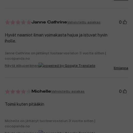
0
Vahvistettu asiakas
Janne Cathrine
Hyvät naamiot ilman voimakasta hajua ja istuvat hyvin
iholle.
Janne Cathrine on jättänyt tuotearvostelun 3 vuotta sitten |
cocopanda.no
Näytä alkuperäinen
Ilmianna
0
Vahvistettu asiakas
Michelle
Toimii kuten pitääkin
Michelle on jättänyt tuotearvostelun 3 vuotta sitten |
cocopanda.no