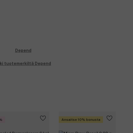
ki tuotemerkiltä Depend
%
Ansaitse 10% bonusta