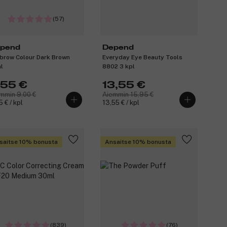
(57)
pend
Depend
brow Colour Dark Brown
Everyday Eye Beauty Tools
l
8802 3 kpl
,55 €
13,55 €
mmin 9,00 €
Aiemmin 15,95 €
5 € / kpl
13,55 € / kpl
saitse 10% bonusta
Ansaitse 10% bonusta
(839)
(76)