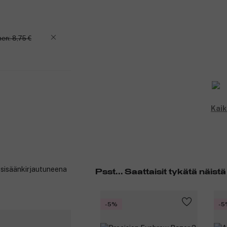
en: 8,75 €
Kaik
t sisäänkirjautuneena
Psst... Saattaisit tykätä näistä
-5%
-5