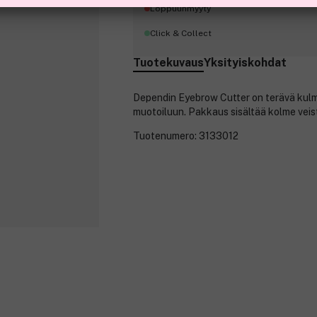
Loppuunmyyty
Click & Collect
Tuotekuvaus
Yksityiskohdat
Dependin Eyebrow Cutter on terävä kul
muotoiluun. Pakkaus sisältää kolme veist
Tuotenumero:
3133012