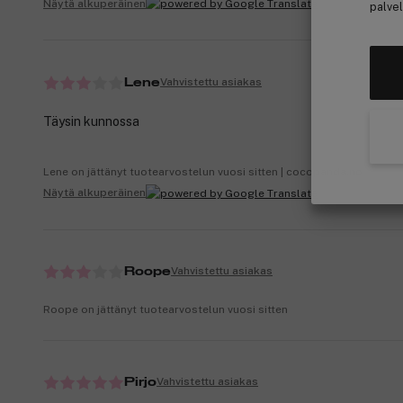
Näytä alkuperäinen
palvel
Vahvistettu asiakas
Lene
Täysin kunnossa
Lene on jättänyt tuotearvostelun vuosi sitten | cocopanda.no
Näytä alkuperäinen
Vahvistettu asiakas
Roope
Roope on jättänyt tuotearvostelun vuosi sitten
Vahvistettu asiakas
Pirjo