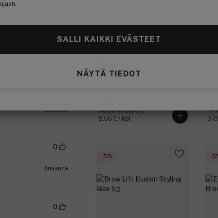
ujaan.
Ilmianna
(94)
SALLI KAIKKI EVÄSTEET
0
Depend
Sc
NÄYTÄ TIEDOT
Eyebrow Colour Brown/Black
Got
15ml
Gel
8,55 €
6
Ilmianna
Aiemmin 9,00 €
8,55 € / kpl
37,
0
-5%
-5
Ilmianna
0