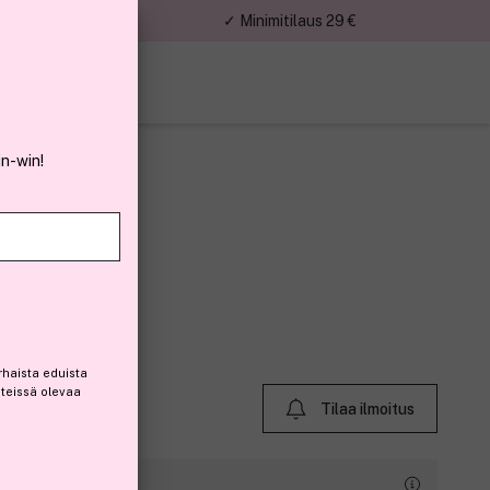
nnat
✓ Minimitilaus 29 €
in-win!
115)
rhaista eduista
steissä olevaa
Tilaa ilmoitus