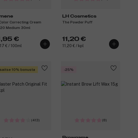
mene
LH Cosmetics
Color Correcting Cream
The Powder Puff
20 Medium 30ml
1,95 €
11,20 €
17 € / 100ml
11,20 € / kpl
saitse 10% bonusta
-25%
(413)
(8)
Browgame