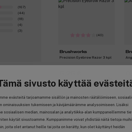
(167)
(44)
(18)
(4)
(3)
(40)
Brushworks
Br
Precision Eyebrow Razor 3 kpl
Ang
5,25 €
9
Aiemmin 5,55 €
Aie
Tämä sivusto käyttää evästeit
5,25 € / kpl
28,
0
mme evästeitä tarjoamamme sisällön ja mainosten räätälöimiseen, sosiaal
n ominaisuuksien tukemiseen ja kävijämäärämme analysoimiseen. Lisäksi
-5%
An
karvojasi
e sosiaalisen median, mainosalan ja analytiikka-alan kumppaneillemme tie
 miten käytät sivustoamme. Kumppanimme voivat yhdistää näitä tietoja muih
no
hin, joita olet antanut heille tai joita on kerätty, kun olet käyttänyt heidän