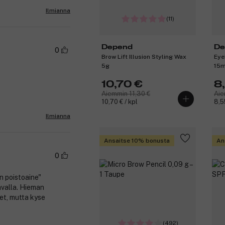
Ilmianna
(11)
Depend
De
0
Brow Lift Illusion Styling Wax
Eye
5g
15m
10,70 €
8
Aiemmin 11,30 €
Aie
10,70 € / kpl
8,5
Ilmianna
Ansaitse 10% bonusta
An
0
n poistoaine"
avalla. Hieman
et, mutta kyse
(492)