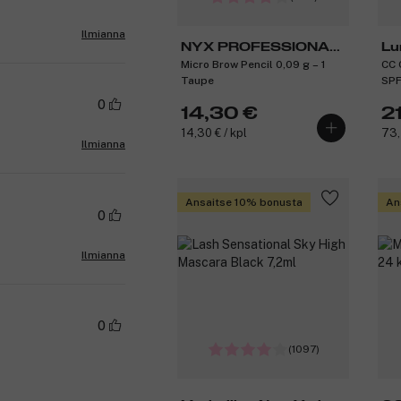
Ilmianna
NYX PROFESSIONAL
Lu
Micro Brow Pencil 0,09 g – 1
CC 
MAKEUP
Taupe
SPF
0
14,30 €
2
14,30 € / kpl
73,
Ilmianna
Ansaitse 10% bonusta
An
0
Ilmianna
0
(1097)