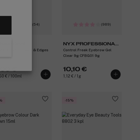
(54)
(989)
hwarzkopf
NYX PROFESSIONAL
2B Glued 4 Brows & Edges
Control Freak Eyebrow Gel
MAKEUP
 16 ml
Clear 9g CFBG01 9g
,00 €
10,10 €
50 € / 100ml
1,12 € / 1g
%
-15%