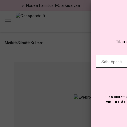
✓ Nopea toimitus 1-5 arkipäivää
✓ Tu
Tilaa 
Meikit
/
Silmät
/
Kulmat
Sähköposti
Rekisteröitymä
ensimmäisten 