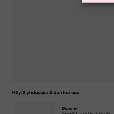
Käytä yhdessä näiden kanssa
Depend
Brow Lift Illusion Styling Wax 5g