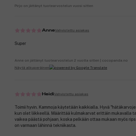
Pirjo on jättänyt tuotearvostelun vuosi sitten
Vahvistettu asiakas
Anne
Super
Anne on jättänyt tuotearvostelun 2 vuotta sitten | cocopanda.no
Näytä alkuperäinen
Vahvistettu asiakas
Heidi
Toimii hyvin. Kammoja käytetään kaikkialla. Hyvä "hätäkarvoje
kun olet liikkeellä. Määrittää kulmakarvat erittäin mukavalla t
vaikea päästä pohjaan, koska pelkään ottaa mukaan myös rips
on varmaan lähinnä tekniikasta.