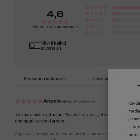
4,6
Perustuu 236 arvosteluun
Näytä kaikki
arvostelut
Arvosanan mukaan
Uusimmat
Vahvistettu asiakas
Angela
Käytä
media
Tee mitä niiden pitääkin. Ne ovat terävät, joten varo ajamasta 
jaamm
enempää kuin on tarpeen.
siitä,
Angela on jättänyt tuotearvostelun 2 kuukautta sitten | cocopanda.
tietoi