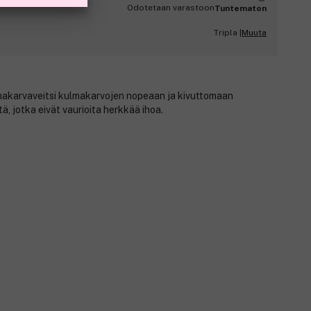
Odotetaan varastoon
Tuntematon
Muuta
Tripla |
makarvaveitsi kulmakarvojen nopeaan ja kivuttomaan
ä, jotka eivät vaurioita herkkää ihoa.