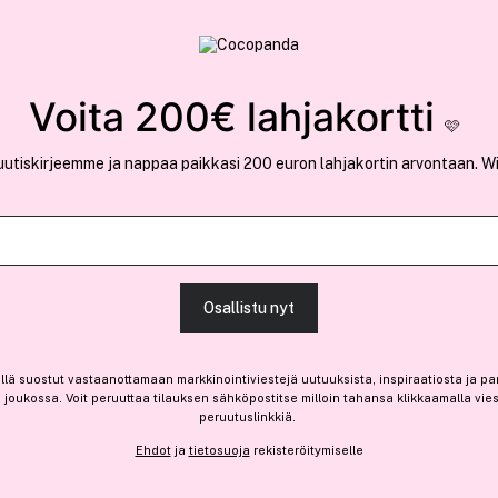
rvallinen verkkokauppa
✓ Kilpailukykyiset hi
Löydä suosikkisi 25.395 tuotteen joukosta..
Voita 200€ lahjakortti
🩷
uutiskirjeemme ja nappaa paikkasi 200 euron lahjakortin arvontaan. W
Depend
Eyebrow Cutter
Osallistu nyt
(236)
Lue tuotearvosteluja (
5,40 €
llä suostut vastaanottamaan markkinointiviestejä uutuuksista, inspiraatiosta ja pa
joukossa. Voit peruuttaa tilauksen sähköpostitse milloin tahansa klikkaamalla vie
Ennen: 5,70 €
|
1,80 € / kpl
peruutuslinkkiä.
Loppuunmyyty
Ehdot
ja
tietosuoja
rekisteröitymiselle