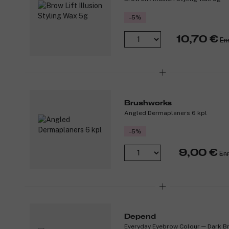
-5%
10,70 €
En
Brushworks
Angled Dermaplaners 6 kpl
-5%
9,00 €
Enn
Depend
Everyday Eyebrow Colour ─ Dark B