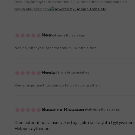
Heidi on jättänyt tuotearvostelun 2 vuotta sitten | cocopanda.no
Näytä alkuperäinen
Vahvistettu asiakas
Nea
Nea on jättänyt tuotearvostelun 2 vuotta sitten
Vahvistettu asiakas
Reeta
Reeta on jättänyt tuotearvostelun 2 vuotta sitten
Vahvistettu asiakas
Susanne Klaussen
Olen ostanut näitä useita kertoja, joka kerta yhtä tyytyväinen.
Helppokäyttöinen.