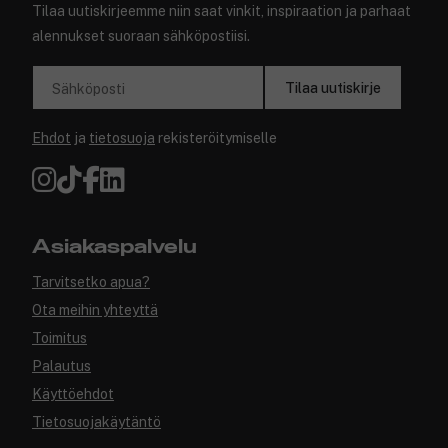
Tilaa uutiskirjeemme niin saat vinkit, inspiraation ja parhaat
alennukset suoraan sähköpostiisi.
Tilaa uutiskirje
Sähköposti
Ehdot
ja
tietosuoja
rekisteröitymiselle
Asiakaspalvelu
Tarvitsetko apua?
Ota meihin yhteyttä
Toimitus
Palautus
Käyttöehdot
Tietosuojakäytäntö