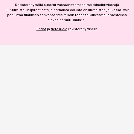
SALLI KAIKKI EVÄSTEET
Rekisteröitymällä suostut vastaanottamaan markkinointiviestejä
uutuuksista, inspiraatiosta ja parhaista eduista ensimmäisten joukossa. Voit
peruuttaa tilauksen sähköpostitse milloin tahansa klikkaamalla viesteissä
-15%
olevaa peruutuslinkkiä.
NÄYTÄ TIEDOT
8,30 €
Ehdot
ja
tietosuoja
rekisteröitymiselle
Lisää
Ennen: 9,80 €
|
8,30 € / kpl