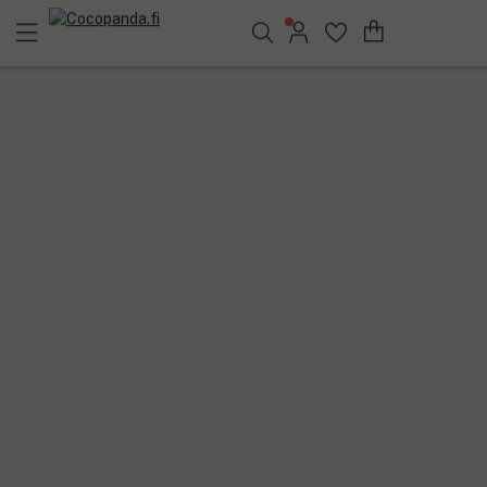
Löydä suosikkisi 25.351 tuotteen joukosta..