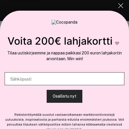
COCOPANDA.FI
Tämä sivusto käyttää evästeitä
Voita 200€ lahjakortti
Meistä
🩷
Käytämme evästeitä tarjoamamme sisällön ja mainosten
Liity jäseneksi
Tilaa uutiskirjeemme ja nappaa paikkasi 200 euron lahjakortin
räätälöimiseen, sosiaalisen median ominaisuuksien tukemiseen ja
arvontaan. Win-win!
kävijämäärämme analysoimiseen. Lisäksi jaamme sosiaalisen median,
mainosalan ja analytiikka-alan kumppaneillemme tietoja siitä, miten
käytät sivustoamme. Kumppanimme voivat yhdistää näitä tietoja muihin
Sähköposti
Olemme osa
Brandsdal Group AS
tietoihin, joita olet antanut heille tai joita on kerätty, kun olet käyttänyt
heidän palvelujaan.
Jos haluat henkilökohtaista neuvoa ammattitason hiustuotteista,
Osallistu nyt
klikkaa
tästä
.
SALLI KAIKKI EVÄSTEET
Rekisteröitymällä suostut vastaanottamaan markkinointiviestejä
uutuuksista, inspiraatiosta ja parhaista eduista ensimmäisten joukossa. Voit
peruuttaa tilauksen sähköpostitse milloin tahansa klikkaamalla viesteissä
-30%