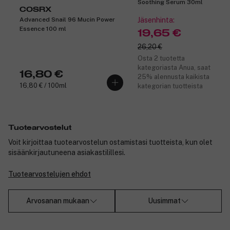
kun olet kerran kokeillut Mason Pearson hiusharjaa, vanhaan ei
Soothing Serum 30ml
COSRX
ole enää paluuta...
Advanced Snail 96 Mucin Power
Jäsenhinta:
Tuotenumero:
3133429
Essence 100 ml
19,65 €
26,20 €
Osta 2 tuotetta
kategoriasta Anua, saat
16,80 €
25% alennusta kaikista
16,80 € / 100ml
kategorian tuotteista
Tuotearvostelut
Voit kirjoittaa tuotearvostelun ostamistasi tuotteista, kun olet
sisäänkirjautuneena asiakastilillesi.
Tuotearvostelujen ehdot
Arvosanan mukaan
Uusimmat