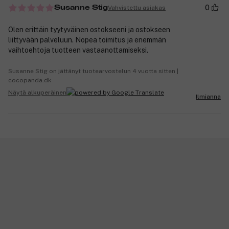
0
Vahvistettu asiakas
Susanne Stig
Olen erittäin tyytyväinen ostokseeni ja ostokseen
liittyvään palveluun. Nopea toimitus ja enemmän
vaihtoehtoja tuotteen vastaanottamiseksi.
Susanne Stig on jättänyt tuotearvostelun 4 vuotta sitten |
cocopanda.dk
Näytä alkuperäinen
Ilmianna