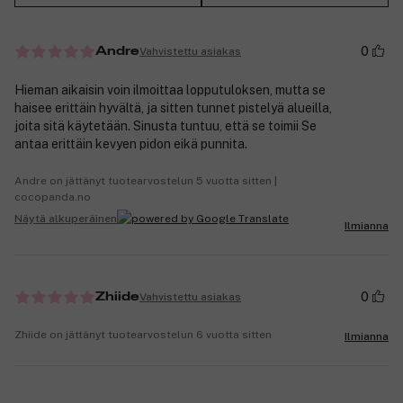
0
Vahvistettu asiakas
Andre
Hieman aikaisin voin ilmoittaa lopputuloksen, mutta se
haisee erittäin hyvältä, ja sitten tunnet pistelyä alueilla,
joita sitä käytetään. Sinusta tuntuu, että se toimii Se
antaa erittäin kevyen pidon eikä punnita.
Andre on jättänyt tuotearvostelun 5 vuotta sitten |
cocopanda.no
Näytä alkuperäinen
Ilmianna
0
Vahvistettu asiakas
Zhiide
Zhiide on jättänyt tuotearvostelun 6 vuotta sitten
Ilmianna