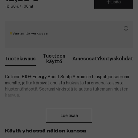
Lisää
18,60 € / 100ml
Saatavilla verkossa
Tuotteen
Tuotekuvaus
Ainesosat
Yksityiskohdat
käyttö
Cutrinin BIO+ Energy Boost Scalp Serum on hiuspohjanseerumi
miehille, jotka kärsivät ohuista hiuksista tai ennen­aikaisesta
hiustenlähdöstä. Seerumi virkistää ja auttaa tukemaan hiusten
kasvua.
Cutrin BIO+ on auttanut pohjoismaalaisia kuluttajia hiuspohjan
Sulje
ongelmissa jo lähes 40 vuotta. Alkuperäinen BIO+ -sarja on alan
Lue lisää
klassikko ja tuotteilla on tutkitusti tehokas vaikutus. Uudistunut
BIO+ -sarja hoitaa tehokkaasti kaikki yleisimmät hiuspohjan
ongelmat, kuten hilseen, kuivuuden, kutinan ja hiustenlähdön.
Käytä yhdessä näiden kanssa
Tuotteissa yhdistyvät vankka kokemus, pohjoismaisen luonnon