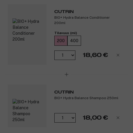
puhtaat ainekset ja uusin teknologia. Sarjan tuotteet ovat 100%
vegaanisia.
CUTRIN
BIO+ Hydra Balance Conditioner
Tuotenumero:
3138636
200ml
Tilavuus (ml)
200
400
18,60 €
CUTRIN
BIO+ Hydra Balance Shampoo 250ml
18,00 €