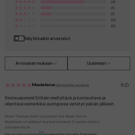
(4)
(1)
(1)
(0)
(0)
Näytä kaikki arvostelut
Arvosanan mukaan
Uusimmat
0
Vahvistettu asiakas
Madelene
Kosteuspommi! Erittäin miellyttävä ja kosteuttava ja
viilentävä esimerkiksi auringossa vietetyn päivän jälkeen
Peter Thomas Roth Cucumber Gel Mask 150 ml
Madelene on jättänyt tuotearvostelun 3 vuotta sitten |
cocopanda.se
Näytä alkuperäinen