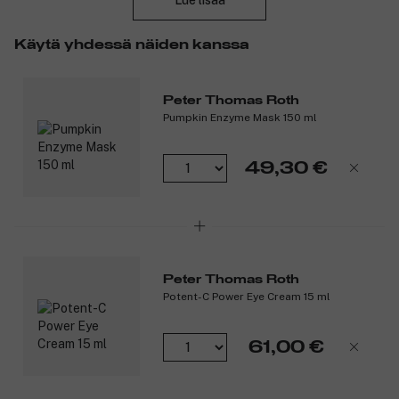
Lue lisää
Kurkku-uute ravitsee, kosteuttaa, silottaa ja rauhoittaa
ihoa sekä vähentää turvotusta. Lisäksi se tekee ihosta
Käytä yhdessä näiden kanssa
miellyttävän tuntuisen.
Papaijauute sisältää runsaasti vitamiineja ja luonnollisia
entsyymejä. Se pehmentää ihoa.
Peter Thomas Roth
Kamomillauute on luonnollinen kukkauute, joka antaa
Pumpkin Enzyme Mask 150 ml
iholle miellyttävän tunteen ja rauhoittaa sitä.
Sokerivaahtera- ja sokeriruokouute virkistävät elottoman
näköistä ihoa.
49,30 €
Mustikkauute sisältää hyödyllisiä antioksidantteja.
Ananasuute sisältää luonnostaan runsaasti mineraaleja.
Se tekee ihosta sileämmän, kirkkaamman ja heleämmän.
Appelsiini- ja sitruunauute vahvistavat ihoa ja parantavat
ihon sävyä. Lisäksi nämä luonnolliset sitrusuutteet
häivyttävät ihohuokosia.
Peter Thomas Roth
Aloe vera rauhoittaa ja kosteuttaa ihoa.
Potent-C Power Eye Cream 15 ml
Tuotenumero:
3141902
61,00 €