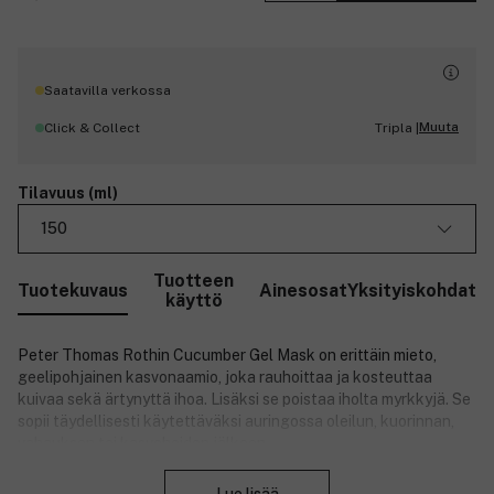
Saatavilla verkossa
Muuta
Click & Collect
Tripla |
Tilavuus (ml)
150
Tuotteen
Tuotekuvaus
Ainesosat
Yksityiskohdat
käyttö
Peter Thomas Rothin Cucumber Gel Mask on erittäin mieto,
geelipohjainen kasvonaamio, joka rauhoittaa ja kosteuttaa
kuivaa sekä ärtynyttä ihoa. Lisäksi se poistaa iholta myrkkyjä. Se
sopii täydellisesti käytettäväksi auringossa oleilun, kuorinnan,
vahauksen tai kasvohoidon jälkeen.
Sulje
Vaikuttavat ainesosat: