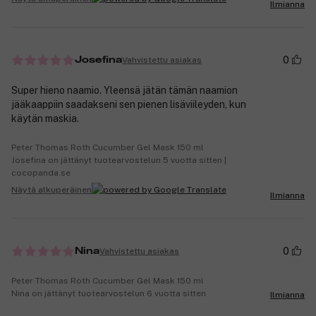
Ilmianna
0
Vahvistettu asiakas
Josefina
Super hieno naamio. Yleensä jätän tämän naamion
jääkaappiin saadakseni sen pienen lisäviileyden, kun
käytän maskia.
Peter Thomas Roth Cucumber Gel Mask 150 ml
Josefina on jättänyt tuotearvostelun 5 vuotta sitten |
cocopanda.se
Näytä alkuperäinen
Ilmianna
0
Vahvistettu asiakas
Nina
Peter Thomas Roth Cucumber Gel Mask 150 ml
Nina on jättänyt tuotearvostelun 6 vuotta sitten
Ilmianna