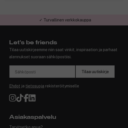
✓ Turvallinen verkkokauppa
Let's be friends
Tilaa uutiskirjeemme niin saat vinkit, inspiraation ja parhaat
alennukset suoraan sähköpostiisi.
Tilaa uutiskirje
Sähköposti
Ehdot
ja
tietosuoja
rekisteröitymiselle
Asiakaspalvelu
Tarvitsetko apua?