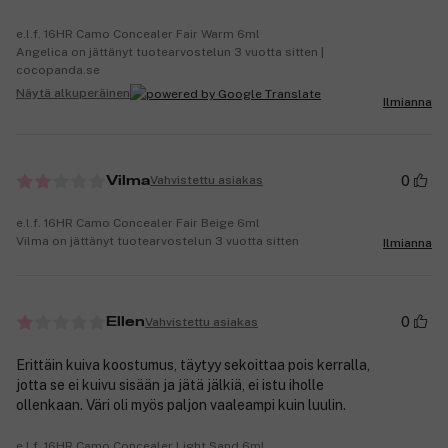
e.l.f. 16HR Camo Concealer Fair Warm 6ml
Angelica on jättänyt tuotearvostelun 3 vuotta sitten |
cocopanda.se
Näytä alkuperäinen
Ilmianna
0
Vahvistettu asiakas
Vilma
e.l.f. 16HR Camo Concealer Fair Beige 6ml
Vilma on jättänyt tuotearvostelun 3 vuotta sitten
Ilmianna
0
Vahvistettu asiakas
Ellen
Erittäin kuiva koostumus, täytyy sekoittaa pois kerralla,
jotta se ei kuivu sisään ja jätä jälkiä, ei istu iholle
ollenkaan. Väri oli myös paljon vaaleampi kuin luulin.
e.l.f. 16HR Camo Concealer Light Sand 6ml