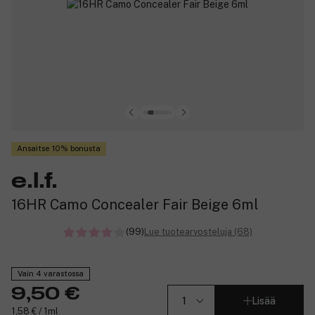
Ansaitse 10% bonusta
e.l.f.
16HR Camo Concealer Fair Beige 6ml
(99)
Lue tuotearvosteluja (68)
Vain 4 varastossa
9,50 €
Lisää
1,58 € / 1ml