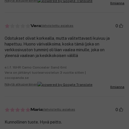
Näytä alkuperäinen
Ilmianna
0
Vahvistettu asiakas
Vera
Odotukset olivat korkealla, mutta valitettavasti kuivuu ja
hapettuu. Huono värivalikoima, koska tämä (joka on
verkkosivuston tummin) oli liian vaalea minulle, joka on
yleensä vaalean ja keskikokoisen välillä
e.l.f. 16HR Camo Concealer Sand 6ml
Vera on jättänyt tuotearvostelun 3 vuotta sitten |
cocopanda.se
Näytä alkuperäinen
Ilmianna
0
Vahvistettu asiakas
Maria
Kunnollinen tuote. Hyvä peitto.