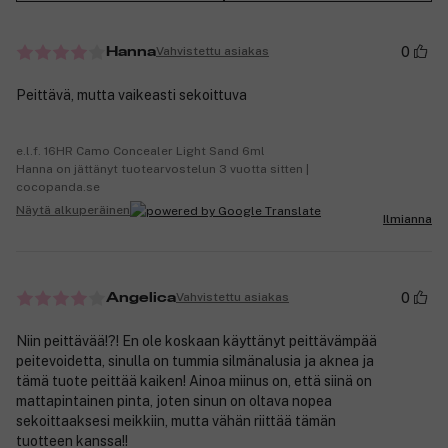
0
Vahvistettu asiakas
Hanna
Peittävä, mutta vaikeasti sekoittuva
e.l.f. 16HR Camo Concealer Light Sand 6ml
Hanna on jättänyt tuotearvostelun 3 vuotta sitten |
cocopanda.se
Näytä alkuperäinen
Ilmianna
0
Vahvistettu asiakas
Angelica
Niin peittävää!?! En ole koskaan käyttänyt peittävämpää
peitevoidetta, sinulla on tummia silmänalusia ja aknea ja
tämä tuote peittää kaiken! Ainoa miinus on, että siinä on
mattapintainen pinta, joten sinun on oltava nopea
sekoittaaksesi meikkiin, mutta vähän riittää tämän
tuotteen kanssa!!