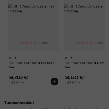
(99)
(99)
e.l.f.
e.l.f.
16HR Camo Concealer Fair Rose
16HR Camo Concealer Light S
6ml
6ml
9,40 €
9,50 €
1,57 € / 1ml
1,58 € / 1ml
Tuotearvostelut