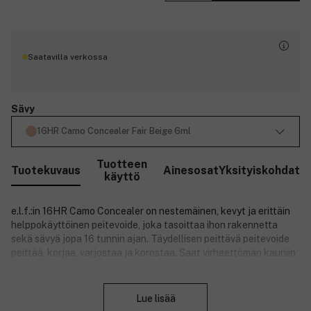
Saatavilla verkossa
Sävy
16HR Camo Concealer Fair Beige 6ml
Tuotteen
Tuotekuvaus
Ainesosat
Yksityiskohdat
käyttö
e.l.f.:in 16HR Camo Concealer on nestemäinen, kevyt ja erittäin
helppokäyttöinen peitevoide, joka tasoittaa ihon rakennetta
sekä sävyä jopa 16 tunnin ajan. Täydellisen peittävä peitevoide
peittää, korjaa, varjostaa ja korostaa. Saat virheettömän kauniin
ja mattapintaisen ihon. Applikaattorin ansiosta levität
Sulje
peitevoiteen vaivattomasti ja tarkasti.
Lue lisää
Peitevoide sopii kaikille ihotyypeille.