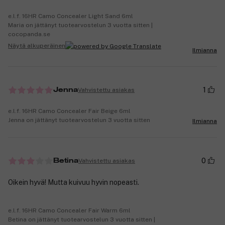
e.l.f. 16HR Camo Concealer Light Sand 6ml
Maria on jättänyt tuotearvostelun 3 vuotta sitten |
cocopanda.se
Näytä alkuperäinen
Ilmianna
1
Vahvistettu asiakas
Jenna
e.l.f. 16HR Camo Concealer Fair Beige 6ml
Jenna on jättänyt tuotearvostelun 3 vuotta sitten
Ilmianna
0
Vahvistettu asiakas
Betina
Oikein hyvä! Mutta kuivuu hyvin nopeasti.
e.l.f. 16HR Camo Concealer Fair Warm 6ml
Betina on jättänyt tuotearvostelun 3 vuotta sitten |