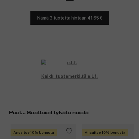
Nämä 3 tuotetta hintaan 41,65 €
Kaikki tuotemerkiltä e.l.f.
Psst... Saattaisit tykätä näistä
Ansaitse 10% bonusta
Ansaitse 10% bonusta