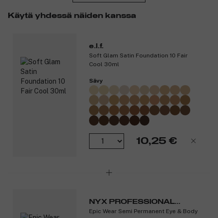
Tuotenumero:
3144294
Käytä yhdessä näiden kanssa
e.l.f.
Soft Glam Satin Foundation 10 Fair
Cool 30ml
Sävy
10,25 €
NYX PROFESSIONAL
Epic Wear Semi Permanent Eye & Body
MAKEUP