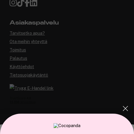
Asiakaspalvelu
Tarvitsetko apua?
Ota meihin yhteyttä
Toimitus
Palautus
Käyttöehdot
Tietosuojakäytäntö
COCOPANDA.FI