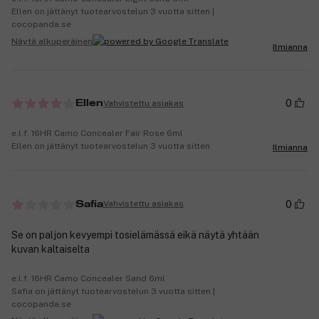
Ellen on jättänyt tuotearvostelun 3 vuotta sitten |
cocopanda.se
Näytä alkuperäinen
Ilmianna
0
Vahvistettu asiakas
Ellen
e.l.f. 16HR Camo Concealer Fair Rose 6ml
Ellen on jättänyt tuotearvostelun 3 vuotta sitten
Ilmianna
0
Vahvistettu asiakas
Safia
Se on paljon kevyempi tosielämässä eikä näytä yhtään
kuvan kaltaiselta
e.l.f. 16HR Camo Concealer Sand 6ml
Safia on jättänyt tuotearvostelun 3 vuotta sitten |
cocopanda.se