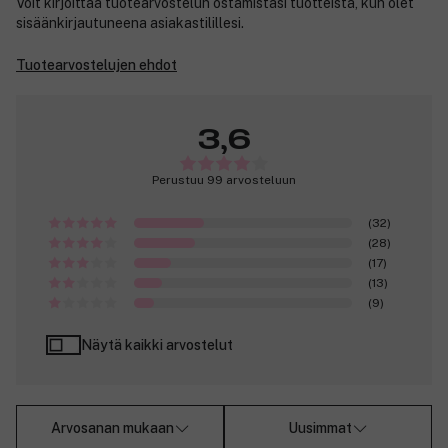
Voit kirjoittaa tuotearvostelun ostamistasi tuotteista, kun olet
sisäänkirjautuneena asiakastilillesi.
Tuotearvostelujen ehdot
3,6
Perustuu 99 arvosteluun
(32)
(28)
(17)
(13)
(9)
Näytä kaikki arvostelut
Arvosanan mukaan
Uusimmat