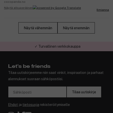
cocopanda.no
Näytä alkuperäinen
Ilmianna
Näytä vähemmän
Näytä enemmän
✓ Turvallinen verkkokauppa
Let's be friends
Tilaa uutiskirjeemme niin saat vinkit, inspiraation ja parhaat
alennukset suoraan sähköpostiisi.
Tilaa uutiskirje
Sähköposti
Ehdot
ja
tietosuoja
rekisteröitymiselle