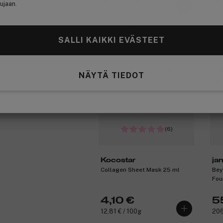
Aiemmin 4,60 €
Aie
ujaan.
16,40 € / 100ml
19,
SALLI KAIKKI EVÄSTEET
Ansaitse 0,45 € bonusta
An
NÄYTÄ TIEDOT
(6)
Kocostar
ja
Collagen Sheet Mask 25 ml
Bey
Fou
4,10 €
5
12,81 € / 100g
206