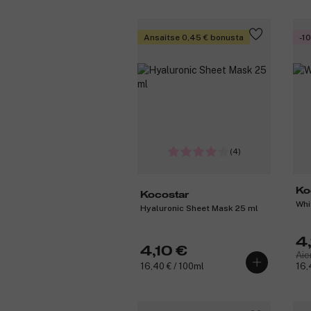
Ansaitse 0,45 € bonusta
-1
(4)
Ko
Kocostar
Whi
Hyaluronic Sheet Mask 25 ml
4
4,10 €
Aie
16,40 € / 100ml
16,