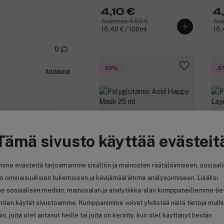
4,10 €
4
Aiemmin 4,60 €
Aie
16,40 € / 100ml
16,
0
-10%
-5
Ilmianna
Tämä sivusto käyttää evästeit
mme evästeitä tarjoamamme sisällön ja mainosten räätälöimiseen, sosiaal
n ominaisuuksien tukemiseen ja kävijämäärämme analysoimiseen. Lisäksi
Kocostar
Ko
Polyglutamic Acid Happy Mask
Pre
e sosiaalisen median, mainosalan ja analytiikka-alan kumppaneillemme tie
25 ml
Mas
 miten käytät sivustoamme. Kumppanimme voivat yhdistää näitä tietoja muih
4,10 €
4
hin, joita olet antanut heille tai joita on kerätty, kun olet käyttänyt heidän