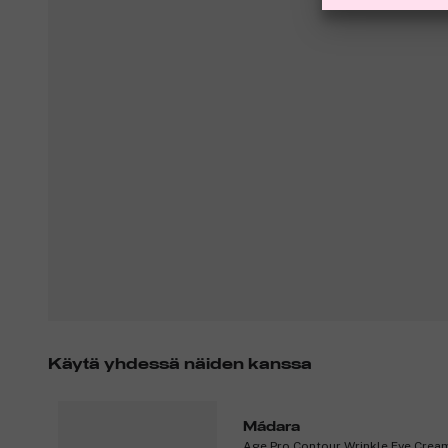
Käytä yhdessä näiden kanssa
Mádara
Age Pro Contour Wrinkle Eye Crea