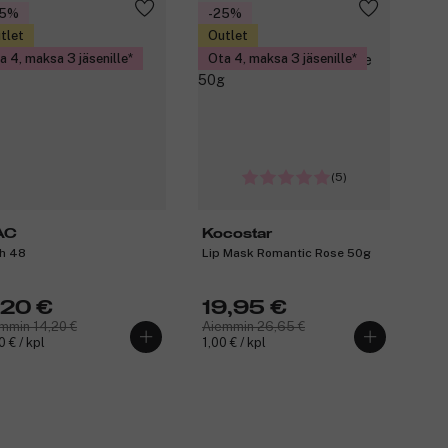
35%
-25%
tlet
Outlet
a 4, maksa 3 jäsenille
Ota 4, maksa 3 jäsenille
(5)
AC
Kocostar
h 48
Lip Mask Romantic Rose 50g
,20 €
19,95 €
mmin 14,20 €
Aiemmin 26,65 €
0 € / kpl
1,00 € / kpl