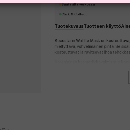
Saatavilla verkossa
Click & Collect
Tuotekuvaus
Tuotteen käyttö
Ain
Kocostarin Waffle Mask on kosteuttava, 
miellyttävä, vohvelimainen pinta. Se si
kosteuttavat ja ravitsevat ihoa tehokkaa
Korealainen kosmetiikkavalmistaja Kocost
kauneudenhoitotuotteita. Kocostarin hoit
ovat saavuttaneet maailmanlaajuisen su
Tuotenumero:
3144627
m 15ml