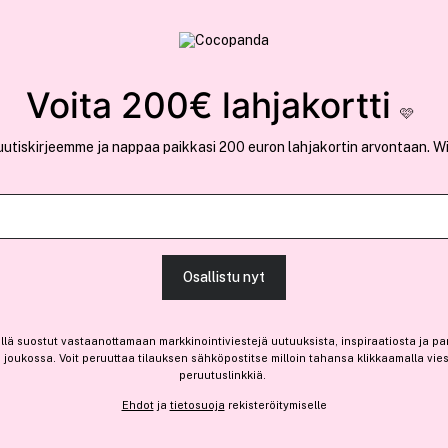
rvallinen verkkokauppa
✓ Kilpailukykyiset hi
Löydä suosikkisi 25.362 tuotteen joukosta..
Voita 200€ lahjakortti
🩷
uutiskirjeemme ja nappaa paikkasi 200 euron lahjakortin arvontaan. W
Kocostar
Waffle Mask Honey 38 g
Osallistu nyt
(5)
Lue tuotearvosteluja (1)
-10%
llä suostut vastaanottamaan markkinointiviestejä uutuuksista, inspiraatiosta ja pa
joukossa. Voit peruuttaa tilauksen sähköpostitse milloin tahansa klikkaamalla vie
4,10 €
peruutuslinkkiä.
Ennen: 4,60 €
|
10,25 € / 100g
Ehdot
ja
tietosuoja
rekisteröitymiselle