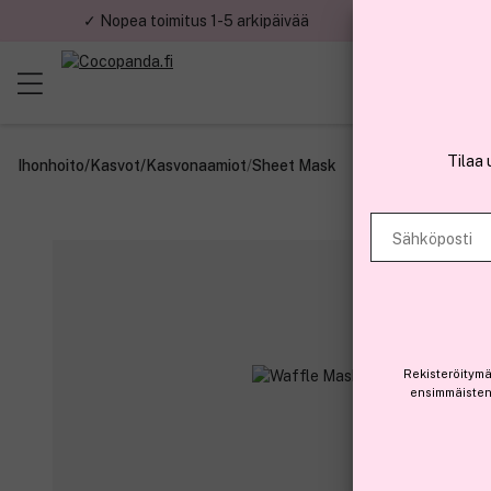
✓ Nopea toimitus 1-5 arkipäivää
✓ Tu
Tilaa 
Ihonhoito
/
Kasvot
/
Kasvonaamiot
/
Sheet Mask
Sähköposti
Rekisteröitymä
ensimmäisten 