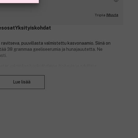
Muuta
Tripla |
esosat
Yksityiskohdat
ravitseva, puuvillasta valmistettu kasvonaamio. Siinä on
sältää 38 grammaa geeliseerumia ja hunajauutetta. Ne
sti.
ar valmistaa houkuttelevia, hoitavia ja edullisia
avat kauneudenhoitotuotteet iholle, hiuksille ja kasvoille
Sulje
osion.
Lue lisää