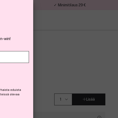
nnat
✓ Minimitilaus 29 €
in-win!
rhaista eduista
steissä olevaa
Lisää