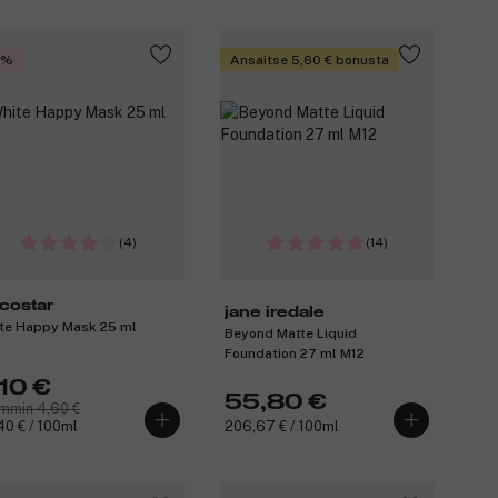
0%
Ansaitse 5,60 € bonusta
(4)
(14)
costar
jane iredale
te Happy Mask 25 ml
Beyond Matte Liquid
Foundation 27 ml M12
,10 €
55,80 €
mmin 4,60 €
40 € / 100ml
206,67 € / 100ml