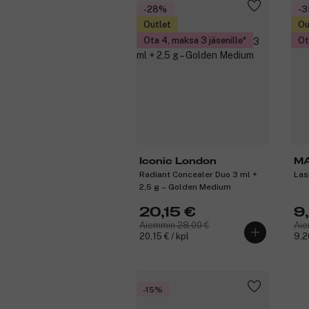
-28%
-
Outlet
Ou
Ota 4, maksa 3 jäsenille
Ot
Iconic London
M
Radiant Concealer Duo 3 ml +
Las
2,5 g – Golden Medium
20,15 €
9
Aiemmin 28,00 €
Aie
20,15 € / kpl
9,2
-15%