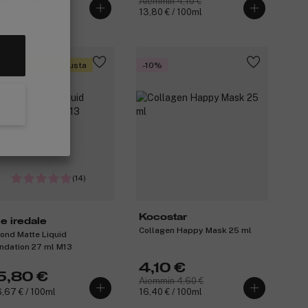
mmin 5,15 €
Aiemmin 4,10 €
40 € / 100ml
13,80 € / 100ml
saitse 5,60 € bonusta
-10%
(14)
Kocostar
ne iredale
Collagen Happy Mask 25 ml
ond Matte Liquid
ndation 27 ml M13
4,10 €
5,80 €
Aiemmin 4,60 €
,67 € / 100ml
16,40 € / 100ml