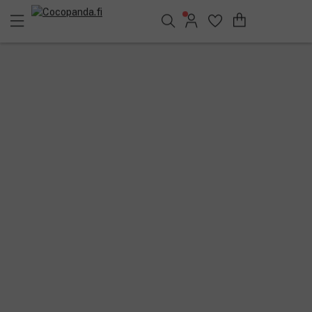
Löydä suosikkisi 25.362 tuotteen joukosta..