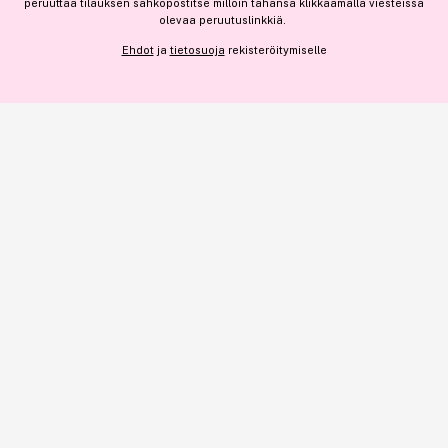
peruuttaa tilauksen sähköpostitse milloin tahansa klikkaamalla viesteissä
olevaa peruutuslinkkiä.
NÄYTÄ TIEDOT
49,90 €
Ehdot
ja
tietosuoja
rekisteröitymiselle
Lisää
102,46 € / 1l