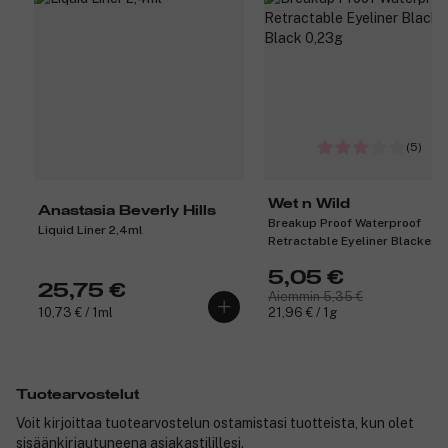
(5)
Wet n Wild
Anastasia Beverly Hills
Breakup Proof Waterproof
Liquid Liner 2,4ml
Retractable Eyeliner Blackest
Black 0,23g
5,05 €
25,75 €
Aiemmin 5,35 €
10,73 € / 1ml
21,96 € / 1g
Tuotearvostelut
Voit kirjoittaa tuotearvostelun ostamistasi tuotteista, kun olet
sisäänkirjautuneena asiakastilillesi.