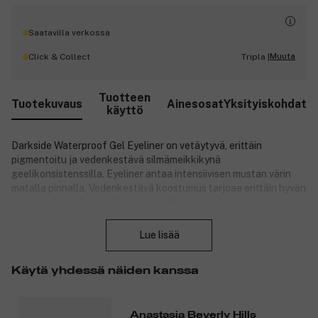
Saatavilla verkossa
Muuta
Click & Collect
Tripla |
Tuotteen
Tuotekuvaus
Ainesosat
Yksityiskohdat
käyttö
Darkside Waterproof Gel Eyeliner on vetäytyvä, erittäin
pigmentoitu ja vedenkestävä silmämeikkikynä
geelikonsistenssilla. Eyeliner antaa intensiivisen mustan värin
matalla pinnalla. Vedenkestävä koostumus tarjoaa erittäin hyvän
keston ja väriefektin. Käytä tätä pitkäkestoista, tarkkaa ja
Sulje
täyspigmentoitua eyelineria lisätäksesi intensiivisyyttä mihin
tahansa meikkilookiin. Vetäytyvä eyeliner takaa tarkan ja
Lue lisää
hallitun levityksen. Koe eyeliner, joka pysyy paikoillaan koko
päivän.
Käytä yhdessä näiden kanssa
Tuotenumero:
3145702
Anastasia Beverly Hills