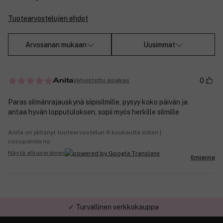
Tuotearvostelujen ehdot
Arvosanan mukaan
Uusimmat
0
Vahvistettu asiakas
Anita
Paras silmänrajauskynä siipisilmille, pysyy koko päivän ja
antaa hyvän lopputuloksen, sopii myös herkille silmille
Anita on jättänyt tuotearvostelun 8 kuukautta sitten |
cocopanda.no
Näytä alkuperäinen
Ilmianna
✓ Turvallinen verkkokauppa