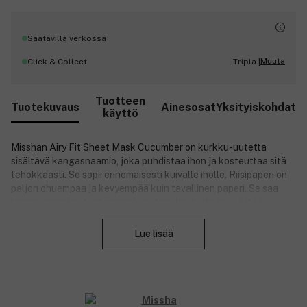
Saatavilla verkossa
Muuta
Click & Collect
Tripla |
Tuotteen
Tuotekuvaus
Ainesosat
Yksityiskohdat
käyttö
Misshan Airy Fit Sheet Mask Cucumber on kurkku-uutetta
sisältävä kangasnaamio, joka puhdistaa ihon ja kosteuttaa sitä
tehokkaasti. Se sopii erinomaisesti kuivalle iholle. Riisipaperi on
paljon ohuempaa ja kevyempää kuin tavallinen paperi. Se saa
kangasnaamion tuntumaan kuin toiselta iholta ja päästää
Sulje
vaikuttavat ainesosat tehokkaammin iholle.
Lue lisää
Tuotenumero:
3148926