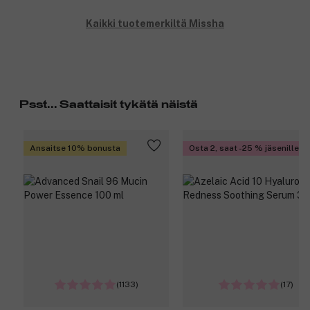
Kaikki tuotemerkiltä Missha
Psst... Saattaisit tykätä näistä
Ansaitse 10% bonusta
Osta 2, saat -25 % jäsenille
(1133)
(17)