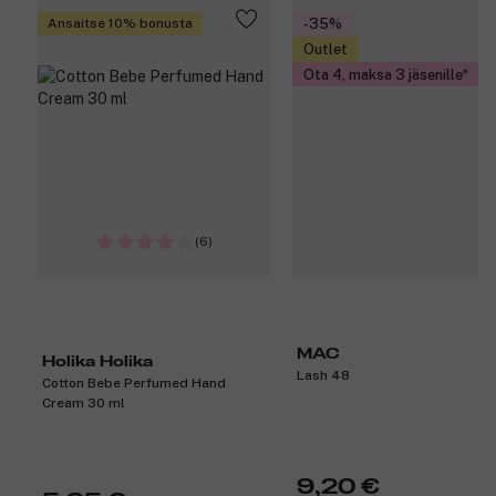
Ansaitse 10% bonusta
-35%
Outlet
Ota 4, maksa 3 jäsenille
(6)
MAC
Holika Holika
Lash 48
Cotton Bebe Perfumed Hand
Cream 30 ml
9,20 €