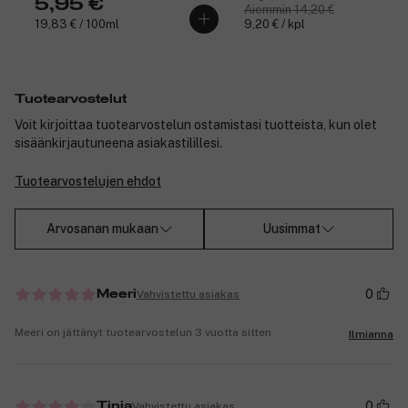
5,95 €
Aiemmin 14,20 €
19,83 € / 100ml
9,20 € / kpl
Tuotearvostelut
Voit kirjoittaa tuotearvostelun ostamistasi tuotteista, kun olet
sisäänkirjautuneena asiakastilillesi.
Tuotearvostelujen ehdot
Arvosanan mukaan
Uusimmat
0
Vahvistettu asiakas
Meeri
Meeri on jättänyt tuotearvostelun 3 vuotta sitten
Ilmianna
0
Vahvistettu asiakas
Tinja