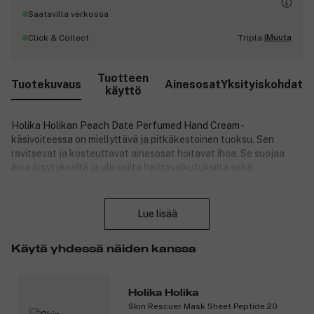
Saatavilla verkossa
Muuta
Click & Collect
Tripla |
Tuotteen
Tuotekuvaus
Ainesosat
Yksityiskohdat
käyttö
Holika Holikan Peach Date Perfumed Hand Cream -
käsivoiteessa on miellyttävä ja pitkäkestoinen tuoksu. Sen
ravitsevat ja kosteuttavat ainesosat hoitavat ihoa. Se suojaa
ihoa ärsytykseltä ja ulkoisilta haittavaikutuksilta sekä
pehmentää ja silottaa ihoa.
Sulje
Peach Date -käsivoiteessa on ihastuttava persikan tuoksu.
Lue lisää
Karitevoi ravitsee ja kosteuttaa ihoa syvältä. Sen tasoittava ja
pehmentävä vaikutus tekee ihosta kimmoisamman ja
Käytä yhdessä näiden kanssa
kiinteämmän. Se hidastaa ikääntymisprosessia, tasoittaa ryppyjä,
kosteuttaa, suojaa ihoa sekä sisältää UV-suojan.
Auringonkukkaöljy on A- ja E-vitamiinien lähde, joka pehmentää,
Holika Holika
ravitsee ja kosteuttaa ihoa ja nopeuttaa ihosolujen
Skin Rescuer Mask Sheet Peptide 20
uudistumisprosessia. Auringonkukkaöljy uudistaa ihoa ja antaa