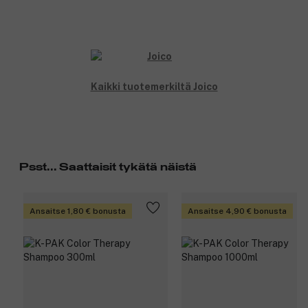
Kaikki tuotemerkiltä Joico
Psst... Saattaisit tykätä näistä
Ansaitse 1,80 € bonusta
Ansaitse 4,90 € bonusta