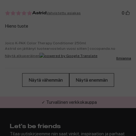
0
Vahvistettu asiakas
Astrid
Hieno tuote
Joico K-PAK Color Therapy Conditioner 250ml
Astrid on jättänyt tuotearvostelun vuosi sitten | cocopanda.no
Näytä alkuperäinen
Ilmianna
Näytä vähemmän
Näytä enemmän
✓ Turvallinen verkkokauppa
Let's be friends
Tilaa uutiskirjeemme niin saat vinkit, inspiraation ja parhaat