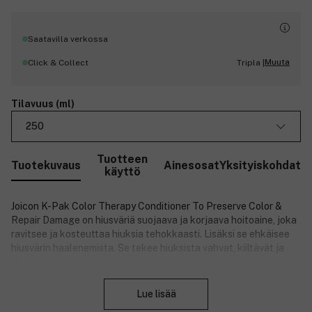
Saatavilla verkossa
Muuta
Click & Collect
Tripla |
Tilavuus (ml)
250
Tuotteen
Tuotekuvaus
Ainesosat
Yksityiskohdat
käyttö
Joicon K-Pak Color Therapy Conditioner To Preserve Color &
Repair Damage on hiusväriä suojaava ja korjaava hoitoaine, joka
ravitsee ja kosteuttaa hiuksia tehokkaasti. Lisäksi se ehkäisee
hiusvärin haalenemista. Se tekee hiuksista vahvat, kiiltävät ja
sileät.
Sulje
Tuotenumero:
3193941
Lue lisää