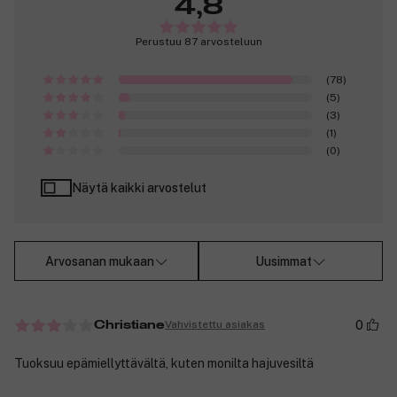
4,8
Perustuu 87 arvosteluun
(78)
(5)
(3)
(1)
(0)
Näytä kaikki arvostelut
Arvosanan mukaan
Uusimmat
0
Vahvistettu asiakas
Christiane
Tuoksuu epämiellyttävältä, kuten monilta hajuvesiltä