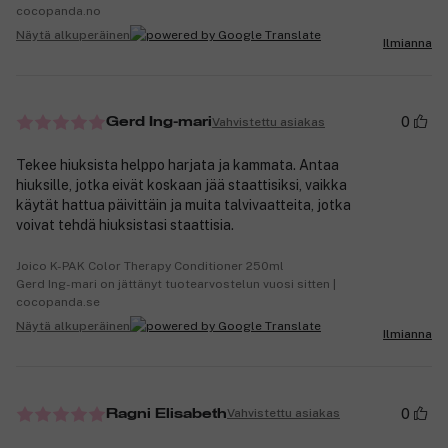
cocopanda.no
Näytä alkuperäinen
Ilmianna
0
Vahvistettu asiakas
Gerd Ing-mari
Tekee hiuksista helppo harjata ja kammata. Antaa
hiuksille, jotka eivät koskaan jää staattisiksi, vaikka
käytät hattua päivittäin ja muita talvivaatteita, jotka
voivat tehdä hiuksistasi staattisia.
Joico K-PAK Color Therapy Conditioner 250ml
Gerd Ing-mari on jättänyt tuotearvostelun vuosi sitten |
cocopanda.se
Näytä alkuperäinen
Ilmianna
0
Vahvistettu asiakas
Ragni Elisabeth