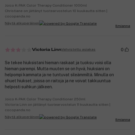
Joico K-PAK Color Therapy Conditioner 1000ml
Christiane on jättänyt tuotearvostelun 10 kuukautta sitten |
cocopanda.no
Näytä alkuperäinen
Ilmianna
0
Vahvistettu asiakas
Victoria Linn
Se tekee hiuksistani hieman raskaat ja tuoksu voisi olla
hieman parempi. Mutta muuten se on hyvä, hiuksiani on
helpompi kammata ja ne tuntuvat sileämmiltä. Minulla on
ohuet hiukset, joissa on raitoja ja ne voivat takkuuntua
helposti suihkun jälkeen.
Joico K-PAK Color Therapy Conditioner 250ml
Victoria Linn on jättänyt tuotearvostelun 11 kuukautta sitten |
cocopanda.no
Näytä alkuperäinen
Ilmianna