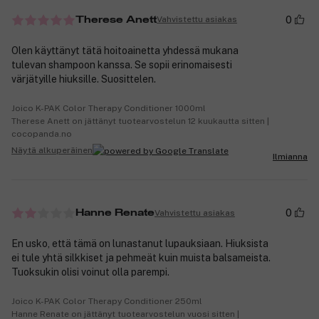
0
Vahvistettu asiakas
Therese Anett
Olen käyttänyt tätä hoitoainetta yhdessä mukana
tulevan shampoon kanssa. Se sopii erinomaisesti
värjätyille hiuksille. Suosittelen.
Joico K-PAK Color Therapy Conditioner 1000ml
Therese Anett on jättänyt tuotearvostelun 12 kuukautta sitten |
cocopanda.no
Näytä alkuperäinen
Ilmianna
0
Vahvistettu asiakas
Hanne Renate
En usko, että tämä on lunastanut lupauksiaan. Hiuksista
ei tule yhtä silkkiset ja pehmeät kuin muista balsameista.
Tuoksukin olisi voinut olla parempi.
Joico K-PAK Color Therapy Conditioner 250ml
Hanne Renate on jättänyt tuotearvostelun vuosi sitten |