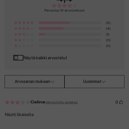
Perustuu 10 arvosteluun
(5)
(4)
(1)
(0)
(0)
Näytä kaikki arvostelut
Arvosanan mukaan
Uusimmat
0
Vahvistettu asiakas
Celine
Näytti likaiselta