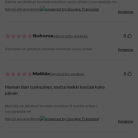
Celine on jättänyt tuotearvostelun vuosi sitten | cocopanda.no
Näytä alkuperäinen
Ilmianna
0
Vahvistettu asiakas
Sofronia
Sofronia on jättänyt tuotearvostelun vuosi sitten
Ilmianna
0
Vahvistettu asiakas
Matilda
Hieman liian tuoksuinen, mutta meikki kestää koko
päivän
Matilda on jättänyt tuotearvostelun 3 vuotta sitten |
cocopanda.se
Näytä alkuperäinen
Ilmianna