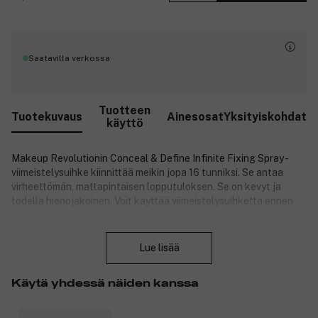
Saatavilla verkossa
Tuotteen
Tuotekuvaus
Ainesosat
Yksityiskohdat
käyttö
Makeup Revolutionin Conceal & Define Infinite Fixing Spray -
viimeistelysuihke kiinnittää meikin jopa 16 tunniksi. Se antaa
virheettömän, mattapintaisen lopputuloksen. Se on kevyt ja
todella hienojakoinen. Voit käyttää viimeistelysuihketta ennen
tai jälkeen meikin levittämisen tai pitkin päivää raikastaaksesi
Sulje
meikkiä. Tuote on vegaaninen. Sitä ei ole testattu eläimillä.
Lue lisää
Tuotenumero:
3194149
Käytä yhdessä näiden kanssa