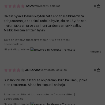
0
Vahvistettu asiakas
Tove
Oikein hyvä !! Joskus käytän tätä ennen meikkaamista
pohjusteena ja se toimii todella hyvin, sitten käytän sen
meikin jälkeen ja se saa ihoni tuntumaan raikkaalta.
Meikki kestää erittäin hyvin.
Tove on jättänyt tuotearvostelun 4 vuotta sitten |
cocopanda.se
Näytä alkuperäinen
Ilmianna
0
Vahvistettu asiakas
Julianna
Suosikkini! Mielestäni se on parempi kuin kalliimpi, jonka
olen testannut. Ainoa haittapuoli on haju.
Julianna on jättänyt tuotearvostelun 5 vuotta sitten |
cocopanda.se
Näytä alkuperäinen