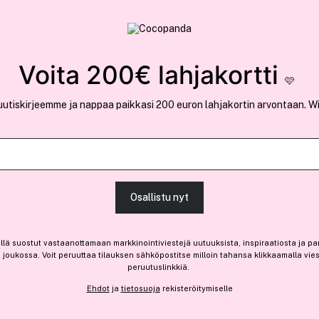
rvallinen verkkokauppa
✓ Kilpailukykyiset hi
Löydä suosikkisi 25.417 tuotteen joukosta..
Voita 200€ lahjakortti
🩷
uutiskirjeemme ja nappaa paikkasi 200 euron lahjakortin arvontaan. W
Ansaitse 2,85 € bonusta
Shiseido
Osallistu nyt
LipLiner InkDuo 04 Rosewo
(7)
Lue tuotearvosteluja (5)
llä suostut vastaanottamaan markkinointiviestejä uutuuksista, inspiraatiosta ja pa
joukossa. Voit peruuttaa tilauksen sähköpostitse milloin tahansa klikkaamalla vie
Vain 3 varastossa
peruutuslinkkiä.
28,05 €
Ehdot
ja
tietosuoja
rekisteröitymiselle
25,50 € / 1g