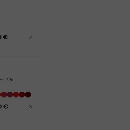
0 €
bot 3,3g
0 €