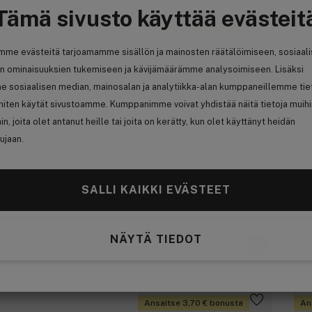
Tämä sivusto käyttää evästeit
Ansaitse 2,85 € bonusta
An
mme evästeitä tarjoamamme sisällön ja mainosten räätälöimiseen, sosiaal
n ominaisuuksien tukemiseen ja kävijämäärämme analysoimiseen. Lisäksi
(4)
e sosiaalisen median, mainosalan ja analytiikka-alan kumppaneillemme tie
(2)
 miten käytät sivustoamme. Kumppanimme voivat yhdistää näitä tietoja muih
(1)
(0)
hin, joita olet antanut heille tai joita on kerätty, kun olet käyttänyt heidän
(0)
ujaan.
(7)
Shiseido
Sh
SALLI KAIKKI EVÄSTEET
LipLiner InkDuo 1,1 g ─ 03
Lip
Mauve
Po
28,15 €
2
NÄYTÄ TIEDOT
25,59 € / 1g
25,
0
Ansaitse 3,70 € bonusta
An