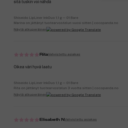
sitä tuskin voi nähdä
Shiseido LipLiner InkDuo 1,1 g ─ 01 Bare
Marina on jättänyt tuotearvostelun vuosi sitten | cocopanda.no
Näytä alkuperäinen
Vahvistettu asiakas
Rita
Oikea väri hyvä laatu
Shiseido LipLiner InkDuo 1,1 g ─ 01 Bare
Rita on jättänyt tuotearvostelun 3 vuotta sitten | cocopanda.no
Näytä alkuperäinen
Vahvistettu asiakas
Elisabeth N