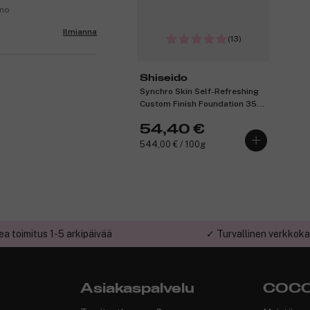
.no
Ilmianna
(13)
Shiseido
Synchro Skin Self-Refreshing
Custom Finish Foundation 350
Maple 9g
54,40 €
544,00 € / 100g
a toimitus 1-5 arkipäivää
✓ Turvallinen verkkok
Asiakaspalvelu
COCO