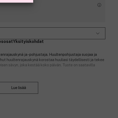
esosat
Yksityiskohdat
tenrajauskynä ja -pohjustaja. Huultenpohjustaja suojaa ja
hut huultenrajauskynä korostaa huuliasi täydellisesti ja tekee
ivisen sävyn, joka kestää koko päivän. Tuote on saatavilla
Sulje
Lue lisää