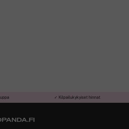
auppa
✓ Kilpailukykyiset hinnat
PANDA.FI