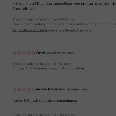
Tämä on hyvä! Kaunis ja luonnollinen väri ja istuu hyvin, hyvä iho
Suositeltava!
Shiseido LipLiner InkDuo 1,1 g ─ 03 Mauve
Elisabeth N on jättänyt tuotearvostelun 4 vuotta sitten | cocopanda.
Näytä alkuperäinen
Vahvistettu asiakas
Anni
Shiseido LipLiner InkDuo 1,1 g ─ 01 Bare
Anni on jättänyt tuotearvostelun 5 vuotta sitten
Vahvistettu asiakas
Anne Karine
Täysin OK, mutta piti sitä pimeämmänä.
Shiseido LipLiner InkDuo 1,1 g ─ 03 Mauve