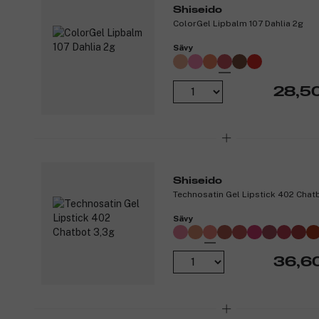
Shiseido
ColorGel Lipbalm 107 Dahlia 2g
Sävy
28,5
Shiseido
Technosatin Gel Lipstick 402 Chat
Sävy
36,6