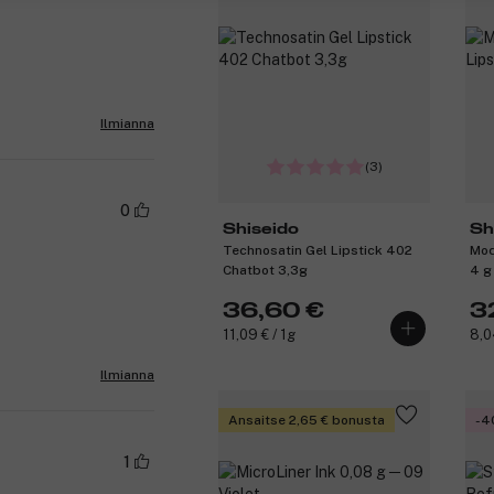
Ilmianna
(3)
0
Shiseido
Sh
Technosatin Gel Lipstick 402
Mod
Chatbot 3,3g
4 g
36,60 €
3
11,09 € / 1g
8,0
Ilmianna
Ansaitse 2,65 € bonusta
-4
1