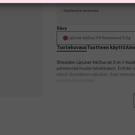
Saatavilla verkossa
Sävy
LipLiner InkDuo 04 Rosewood 0,2g
Tuotekuvaus
Tuotteen käyttö
Ain
Shiseidon LipLiner InkDuo on 2-in-1-huul
pehmentää huulia tehokkaasti. Erittäin o
niistä täyteläisen näköiset. Saat intensi
useissa eri sävyissä.
Tuotenumero:
3195643