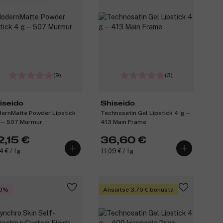
(9)
(3)
iseido
Shiseido
ernMatte Powder Lipstick
Technosatin Gel Lipstick 4 g ─
 ─ 507 Murmur
413 Main Frame
2,15 €
36,60 €
4 € / 1g
11,09 € / 1g
0%
Ansaitse 3,70 € bonusta