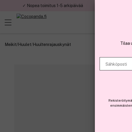
✓ Nopea toimitus 1-5 arkipäivää
✓ Tu
Tilaa 
Meikit
/
Huulet
/
Huultenrajauskynät
Sähköposti
Rekisteröitymä
ensimmäisten 