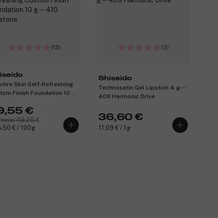
(13)
(3)
iseido
Shiseido
chro Skin Self-Refreshing
Technosatin Gel Lipstick 4 g ─
tom Finish Foundation 10 g
409 Harmonic Drive
10 Sunstone
9,55 €
36,60 €
mmin 49,25 €
,50 € / 100g
11,09 € / 1g