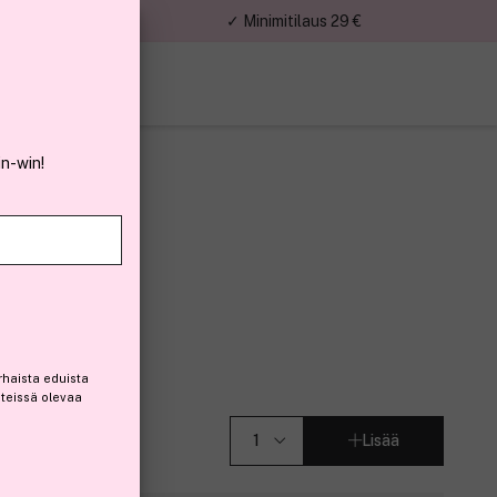
nnat
✓ Minimitilaus 29 €
in-win!
od 0,2g
rhaista eduista
steissä olevaa
Lisää