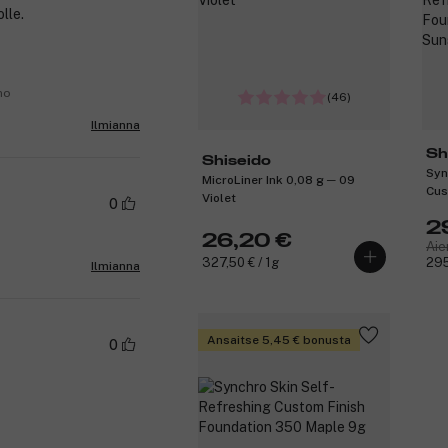
lle.
no
(46)
Ilmianna
Sh
Shiseido
Syn
MicroLiner Ink 0,08 g ─ 09
Cus
Violet
0
─ 4
2
26,20 €
Aie
327,50 € / 1g
295
Ilmianna
Ansaitse 5,45 € bonusta
0