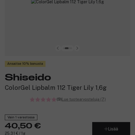
Ansaitse 10% bonusta
Shiseido
ColorGel Lipbalm 112 Tiger Lily 1,6g
(9)
Lue tuotearvosteluja (7)
Vain 1 varastossa
40,50 €
Lisää
25,31 € / 1g