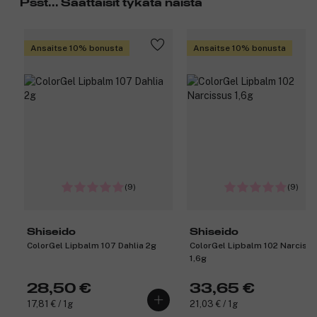
Psst... Saattaisit tykätä näistä
Ansaitse 10% bonusta
Ansaitse 10% bonusta
(9)
(9)
Shiseido
Shiseido
ColorGel Lipbalm 107 Dahlia 2g
ColorGel Lipbalm 102 Narciss
1,6g
28,50 €
33,65 €
17,81 € / 1g
21,03 € / 1g