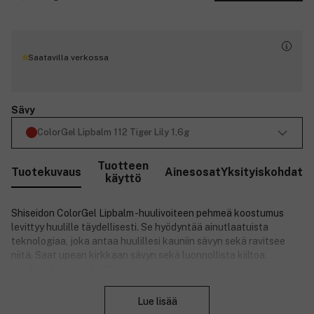
Saatavilla verkossa
Sävy
ColorGel Lipbalm 112 Tiger Lily 1,6g
Tuotteen
Tuotekuvaus
Ainesosat
Yksityiskohdat
käyttö
Shiseidon ColorGel Lipbalm -huulivoiteen pehmeä koostumus
levittyy huulille täydellisesti. Se hyödyntää ainutlaatuista
teknologiaa, joka antaa huulillesi kauniin sävyn sekä ravitsee
niitä. Saat upean kirkkaan sävyn sekä luonnollista kiiltoa.
Huulivoide on saatavilla useassa eri sävyssä.
Sulje
Tuotenumero:
3195663
Lue lisää