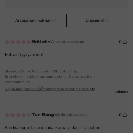
Arvosanan mukaan
Uusimmat
0
Vahvistettu asiakas
Britt elin
Erittäin tyytyväinen!
Shiseido ColorGel Lipbalm 108 Lotus 1,6g
Britt elin on jättänyt tuotearvostelun 3 vuotta sitten |
cocopanda.no
Näytä alkuperäinen
Ilmianna
0
Vahvistettu asiakas
Turi Bang
Sen lisäksi, että se on aika karua, pidän siitä paljon.