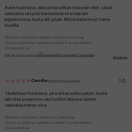
Ihana huulirasva, joka antaa pelkän mukavan värin, tässä
vaaleassa sävyssä (narsississa) se ei saa niin
pigmentoitua, mutta silti jotain. Mutta ihana kevyt tunne
huulilla.
Shiseido ColorGel Lipbalm 102 Narcissus 1,6g
Cecilia on jättänyt tuotearvostelun 5 vuotta sitten |
cocopanda.se
Näytä alkuperäinen
Ilmianna
1
Vahvistettu asiakas
Cecilia
Täydellinen huulirasva, joka antaa melko paljon, mutta
silti sileä ja painoton väri huulille! Mukava lämmin
vaaleanpunainen sävy.
Shiseido ColorGel Lipbalm 107 Dahlia 2g
Cecilia on jättänyt tuotearvostelun 5 vuotta sitten |
cocopanda.se