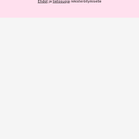
14,30 €
Ehdot
ja
tietosuoja
rekisteröitymiselle
Lisää
Ennen: 16,85 €
|
5,72 € / 100ml