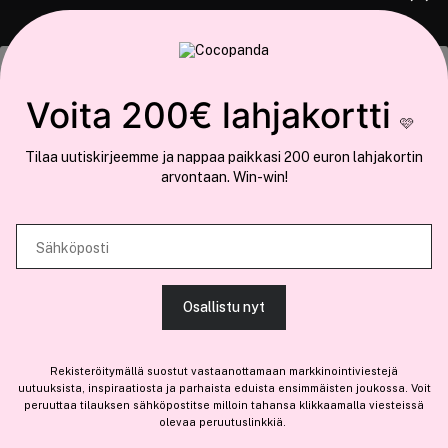
COCOPANDA.FI
Tämä sivusto käyttää evästeitä
Voita 200€ lahjakortti
Meistä
🩷
Käytämme evästeitä tarjoamamme sisällön ja mainosten
Liity jäseneksi
Tilaa uutiskirjeemme ja nappaa paikkasi 200 euron lahjakortin
räätälöimiseen, sosiaalisen median ominaisuuksien tukemiseen ja
arvontaan. Win-win!
kävijämäärämme analysoimiseen. Lisäksi jaamme sosiaalisen median,
mainosalan ja analytiikka-alan kumppaneillemme tietoja siitä, miten
käytät sivustoamme. Kumppanimme voivat yhdistää näitä tietoja muihin
Sähköposti
Olemme osa
Brandsdal Group AS
tietoihin, joita olet antanut heille tai joita on kerätty, kun olet käyttänyt
heidän palvelujaan.
Jos haluat henkilökohtaista neuvoa ammattitason hiustuotteista,
Osallistu nyt
klikkaa
tästä
.
SALLI KAIKKI EVÄSTEET
Rekisteröitymällä suostut vastaanottamaan markkinointiviestejä
uutuuksista, inspiraatiosta ja parhaista eduista ensimmäisten joukossa. Voit
peruuttaa tilauksen sähköpostitse milloin tahansa klikkaamalla viesteissä
-15%
olevaa peruutuslinkkiä.
NÄYTÄ TIEDOT