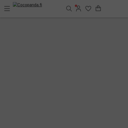
Löydä suosikkisi 25.348 tuotteen joukosta..