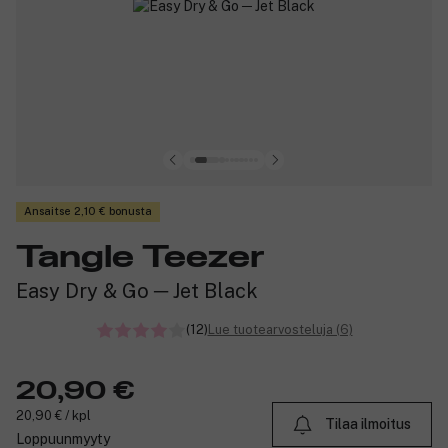
Ansaitse 2,10 € bonusta
Tangle Teezer
Easy Dry & Go ─ Jet Black
(12)
Lue tuotearvosteluja (6)
20,90 €
20,90 € / kpl
Tilaa ilmoitus
Loppuunmyyty