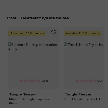
Psst... Saattaisit tykätä näistä
Ansaitse 1,85 € bonusta
Ansaitse 2,15 € bonusta
(224)
(30)
Tangle Teezer
Tangle Teezer
Ultimate Detangler Liquorice
The Ultimate Styler Jet Black
Black