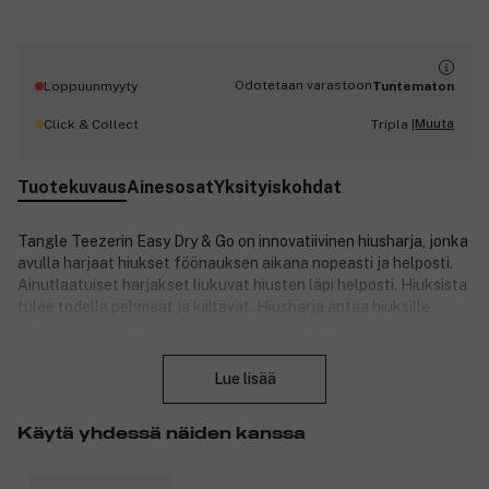
Odotetaan varastoon
Loppuunmyyty
Tuntematon
Muuta
Click & Collect
Tripla |
Tuotekuvaus
Ainesosat
Yksityiskohdat
Tangle Teezerin Easy Dry & Go on innovatiivinen hiusharja, jonka
avulla harjaat hiukset föönauksen aikana nopeasti ja helposti.
Ainutlaatuiset harjakset liukuvat hiusten läpi helposti. Hiuksista
tulee todella pehmeät ja kiiltävät. Hiusharja antaa hiuksille
tuuheutta tyvestä latvaan. Harjapään keskellä oleva ilmareikä
Sulje
tekee hiusten föönauksesta tehokkaampaa. Mitään erityistä
tekniikkaa ei tarvita ─ kuivaa hiukset omalla tavallasi.
Lue lisää
Tuotenumero:
3199972
Käytä yhdessä näiden kanssa