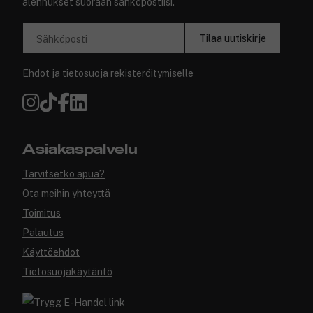
alennukset suoraan sähköpostiisi.
Tilaa uutiskirje
Sähköposti
Ehdot
ja
tietosuoja
rekisteröitymiselle
Asiakaspalvelu
Tarvitsetko apua?
Ota meihin yhteyttä
Toimitus
Palautus
Käyttöehdot
Tietosuojakäytäntö