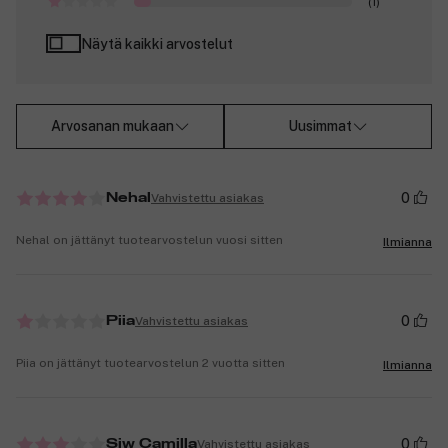
(1)
Näytä kaikki arvostelut
Arvosanan mukaan
Uusimmat
0
Vahvistettu asiakas
Nehal
Nehal on jättänyt tuotearvostelun vuosi sitten
Ilmianna
0
Vahvistettu asiakas
Piia
Piia on jättänyt tuotearvostelun 2 vuotta sitten
Ilmianna
0
Vahvistettu asiakas
Siw Camilla