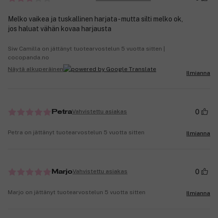
Melko vaikea ja tuskallinen harjata - mutta silti melko ok,
jos haluat vähän kovaa harjausta
Siw Camilla on jättänyt tuotearvostelun 5 vuotta sitten |
cocopanda.no
Näytä alkuperäinen
Ilmianna
0
Vahvistettu asiakas
Petra
Petra on jättänyt tuotearvostelun 5 vuotta sitten
Ilmianna
0
Vahvistettu asiakas
Marjo
Marjo on jättänyt tuotearvostelun 5 vuotta sitten
Ilmianna