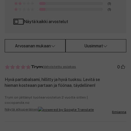
(1)
(1)
Näytä kaikki arvostelut
Arvosanan mukaan
Uusimmat
0
Vahvistettu asiakas
Trym
Hyvä partabalsami, hillitty ja hyvä tuoksu. Levitä se
hieman kosteaan partaan ja föönaa, täydellinen!
Trym on jättänyt tuotearvostelun 2 vuotta sitten |
cocopanda.no
Näytä alkuperäinen
Ilmianna