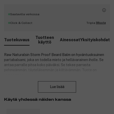
Saatavilla verkossa
Muuta
Click & Collect
Tripla |
Tuotteen
Tuotekuvaus
Ainesosat
Yksityiskohdat
käyttö
Raw Naturalsin Storm Proof Beard Balm on hyväntuoksuinen
partabalsami, joka on todella mieto ja hellävarainen iholle. Se
antaa parralle pitoa koko päiväksi. Se tekee parrasta
pehmeämmän, täyteläisemmän ja kiiltävämmän. Tuote on
vegaaninen.
Sulje
Tuotenumero:
3200452
Lue lisää
Käytä yhdessä näiden kanssa