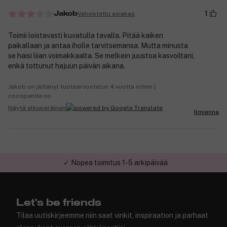
1
Vahvistettu asiakas
Jakob
Toimii loistavasti kuvatulla tavalla. Pitää kaiken
paikallaan ja antaa iholle tarvitsemansa. Mutta minusta
se haisi liian voimakkaalta. Se melkein juustoa kasvoiltani,
enkä tottunut hajuun päivän aikana.
Jakob on jättänyt tuotearvostelun 4 vuotta sitten |
cocopanda.no
Näytä alkuperäinen
Ilmianna
✓ Nopea toimitus 1-5 arkipäivää
✓ Turvallinen verkkokauppa
Let's be friends
Tilaa uutiskirjeemme niin saat vinkit, inspiraation ja parhaat