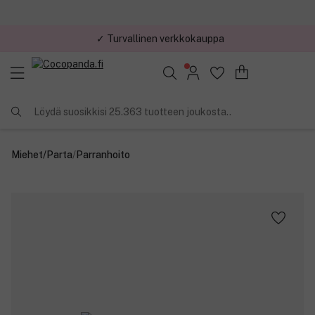
✓ Turvallinen verkkokauppa
✓ Kilpailukykyiset hinnat
Löydä suosikkisi 25.363 tuotteen joukosta..
Miehet
/
Parta
/
Parranhoito