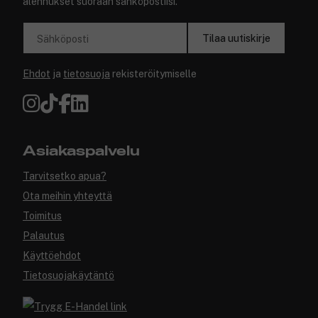
alennukset suoraan sähköpostiisi.
Tilaa uutiskirje
Sähköposti
Ehdot
ja
tietosuoja
rekisteröitymiselle
Asiakaspalvelu
Tarvitsetko apua?
Ota meihin yhteyttä
Toimitus
Palautus
Käyttöehdot
Tietosuojakäytäntö