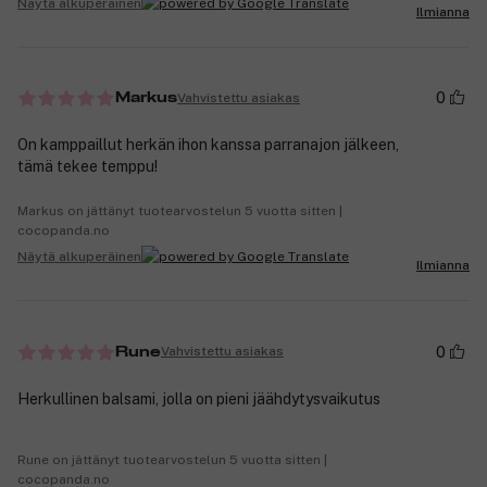
Näytä alkuperäinen
Ilmianna
0
Vahvistettu asiakas
Markus
On kamppaillut herkän ihon kanssa parranajon jälkeen,
tämä tekee temppu!
Markus on jättänyt tuotearvostelun 5 vuotta sitten |
cocopanda.no
Näytä alkuperäinen
Ilmianna
0
Vahvistettu asiakas
Rune
Herkullinen balsami, jolla on pieni jäähdytysvaikutus
Rune on jättänyt tuotearvostelun 5 vuotta sitten |
cocopanda.no