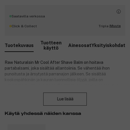
Saatavilla verkossa
Muuta
Click & Collect
Tripla |
Tuotteen
Tuotekuvaus
Ainesosat
Yksityiskohdat
käyttö
Raw Naturalsin Mr Cool After Shave Balm on hoitava
partabalsami, joka sisältää allantoiinia. Se vähentää ihon
punoitusta ja ärsytystä parranajon jälkeen. Se sisältää
kookospähkinän ja kauran luonnollisia öljyjä, joilla on
pehmentävä vaikutus ihoon. Partabalsami imeytyy nopeasti ja
Sulje
sillä on miellyttävän viilentävän vaikutus. Jos haluat enemmän
kosteutusta, levitä iholle vielä kosteusvoidetta. Tuote on
Lue lisää
vegaaninen.
Tuotenumero:
3200462
Käytä yhdessä näiden kanssa