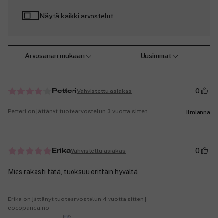
Näytä kaikki arvostelut
Arvosanan mukaan
Uusimmat
0
Vahvistettu asiakas
Petteri
Petteri on jättänyt tuotearvostelun 3 vuotta sitten
Ilmianna
0
Vahvistettu asiakas
Erika
Mies rakasti tätä, tuoksuu erittäin hyvältä
Erika on jättänyt tuotearvostelun 4 vuotta sitten |
cocopanda.no