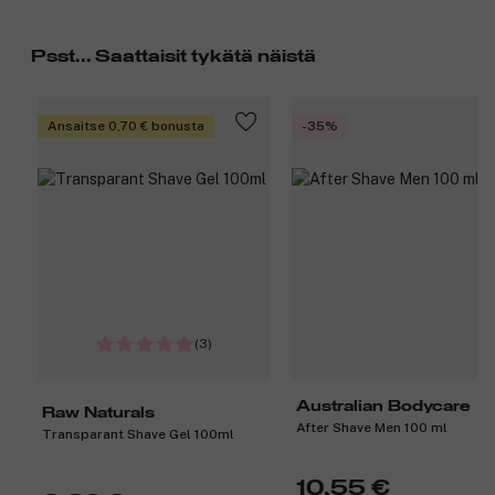
Psst... Saattaisit tykätä näistä
Ansaitse 0,70 € bonusta
-35%
(3)
Australian Bodycare
Raw Naturals
After Shave Men 100 ml
Transparant Shave Gel 100ml
10,55 €