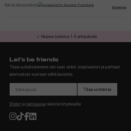
Näytä alkuperäinen
Ilmianna
✓ Nopea toimitus 1-5 arkipäivää
✓ Turvallinen verkkokauppa
Let's be friends
Tilaa uutiskirjeemme niin saat vinkit, inspiraation ja parhaat
alennukset suoraan sähköpostiisi.
Tilaa uutiskirje
Sähköposti
Ehdot
ja
tietosuoja
rekisteröitymiselle