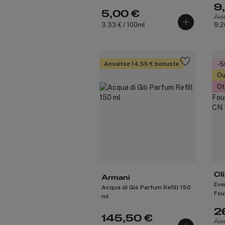
9
5,00 €
Aie
3,33 € / 100ml
9,2
Ansaitse 14,55 € bonusta
-
Ou
Ot
Cl
Armani
Eve
Acqua di Giò Parfum Refill 150
Fou
ml
126
2
145,50 €
Aie