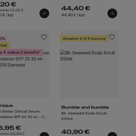
,20 €
44,40 €
mmin 14,20 €
0 € / kpl
44,40 € / kpl
50%
Ansaitse 4,10 € bonusta
tlet
a 4, maksa 3 jäsenille
inique
Bumble and bumble
n Better Clinical Serum
Bb. Seaweed Scalp Scrub
ndation SPF 20 30 ml – CN
200ml
 Espresso
6,95 €
40,90 €
mmin 53,90 €