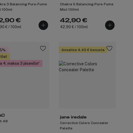
kra 3 Balancing Pure-Fume
Chakra 5 Balancing Pure-Fume
t 100ml
Mist 100ml
2,90 €
42,90 €
90 € / 100ml
42,90 € / 100ml
35%
Ansaitse 4,45 € bonusta
tlet
a 4, maksa 3 jäsenille
AC
jane iredale
h 48
Corrective Colors Concealer
Palette