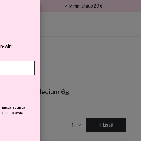
nnat
✓ Minimitilaus 29 €
in-win!
rect Palette Medium 6g
rhaista eduista
steissä olevaa
Lisää