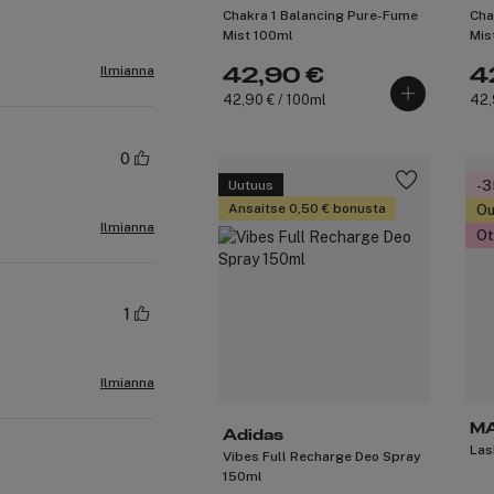
Chakra 1 Balancing Pure-Fume
Cha
Mist 100ml
Mis
Ilmianna
42,90 €
4
42,90 € / 100ml
42,
0
Uutuus
-
Ansaitse 0,50 € bonusta
Ou
Ilmianna
Ot
1
Ilmianna
M
Adidas
Las
Vibes Full Recharge Deo Spray
150ml