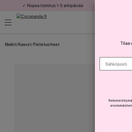
✓ Nopea toimitus 1-5 arkipäivää
✓ Tu
Tilaa 
Meikit
/
Kasvot
/
Peitetuotteet
Sähköposti
Rekisteröitymä
ensimmäisten 