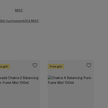
ikki tuotemerkiltä MAC
e gift
Free gift