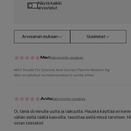
Näytä kaikki
arvostelut
Arvosanan mukaan
Uusimmat
Vahvistettu asiakas
Meri
MAC Studio Fix Conceal And Correct Palette Medium 6g
Meri on jättänyt tuotearvostelun 2 vuotta sitten
Vahvistettu asiakas
Anita
Oi, tämä oli minulle uutta ja taikuutta. Hauska käyttää eri ker
vähän siellä täällä kasvoilla, tasoittaa siellä missä tarvitsen. Hi
ostan toistekin!