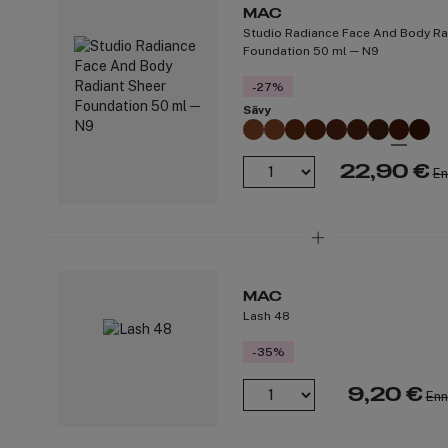
MAC
Studio Radiance Face And Body Ra
Foundation 50 ml ─ N9
-27%
Sävy
22,90 €
En
MAC
Lash 48
-35%
9,20 €
Enn