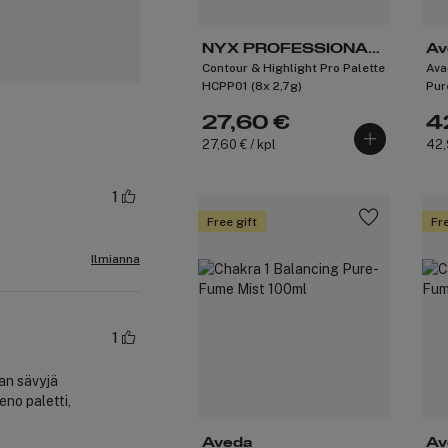
NYX PROFESSIONAL
Av
Contour & Highlight Pro Palette
Ava
MAKEUP
HCPP01 (8x 2,7g)
Pur
27,60 €
4
27,60 € / kpl
42,
1
Free gift
Fre
Ilmianna
1
man sävyjä
eno paletti,
Aveda
Av