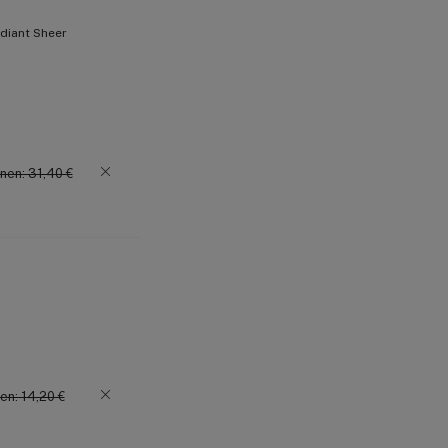
Ei tuki ihohuokosia
diant Sheer
Tuotenumero:
3203886
nen: 31,40 €
en: 14,20 €