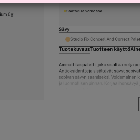
Saatavilla verkossa
Sävy
Studio Fix Conceal And Correct Pal
Tuotekuvaus
Tuotteen käyttö
Ain
Ammattilaispaletti, joka sisältää neljä p
Antioksidantteja sisältävät sävyt sopivat 
sopivan sävyn saamiseksi. Voidemainen k
ja luonnollisen pinnan. Korjaa ihonsävyä 
syntymämerkit.
OMINAISUUDET JA HYÖDYT
Kestää pitkään, jopa 8 tuntia
Kestää paakkuuntumatta 8 tuntia
Väri säilyy muuttumattomana 8 tun
Testattu ihotautilääkärien valvon
Testattu silmälääkärien valvonna