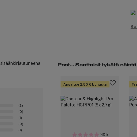
Ka
t sisäänkirjautuneena
Psst... Saattaisit tykätä näistä
Ansaitse 2,80 € bonusta
Fre
(2)
(0)
(1)
(0)
(1)
(451)