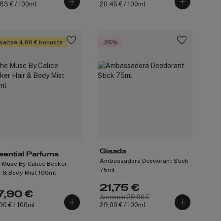
83 € / 100ml
20,45 € / 100ml
saitse 4,80 € bonusta
-25%
Gisada
sential Parfums
Ambassadora Deodorant Stick
 Musc By Calice Becker
75ml
r & Body Mist 100ml
21,75 €
7,90 €
Aiemmin 29,00 €
90 € / 100ml
29,00 € / 100ml