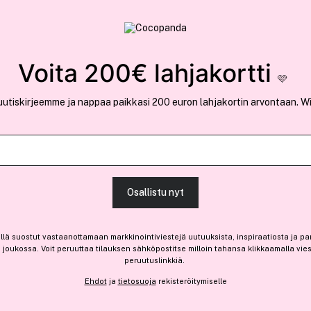
rvallinen verkkokauppa
✓ Kilpailukykyiset hi
Löydä suosikkisi 25.392 tuotteen joukosta..
Voita 200€ lahjakortti
🩷
uutiskirjeemme ja nappaa paikkasi 200 euron lahjakortin arvontaan. W
Ansaitse 4,80 € bonusta
MAC
Osallistu nyt
Studio Fix Conceal And Cor
(4)
Lue tuotearvosteluja (4)
llä suostut vastaanottamaan markkinointiviestejä uutuuksista, inspiraatiosta ja pa
joukossa. Voit peruuttaa tilauksen sähköpostitse milloin tahansa klikkaamalla vie
Vain 3 varastossa
peruutuslinkkiä.
47,65 €
Ehdot
ja
tietosuoja
rekisteröitymiselle
7,94 € / 1g