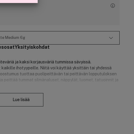
ette Medium 6g
esosat
Yksityiskohdat
eiteväriä ja kaksi korjausväriä tummissa sävyissä.
kaikille ihotyypeille. Niitä voi käyttää yksittäin tai yhdessä
oostumus tuottaa puolipeittävän tai peittävän lopputuloksen
ja peittää tummat silmänaluset, näppylät, luomet, tatuoinnit ja
Sulje
Lue lisää
tia
nassa
ssa