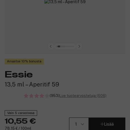
Ansaitse 10% bonusta
Essie
13,5 ml – Aperitif 59
(953)
Lue tuotearvosteluja (606)
Vain 5 varastossa
10,55 €
Lisää
78,15 € / 100ml