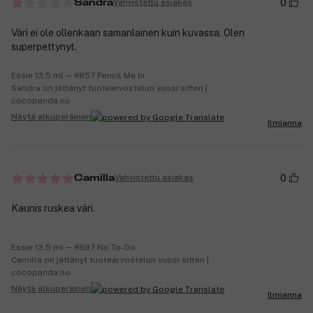
0
Vahvistettu asiakas
Sandra
Väri ei ole ollenkaan samanlainen kuin kuvassa. Olen
superpettynyt.
Essie 13,5 ml ─ #857 Pencil Me In
Sandra on jättänyt tuotearvostelun vuosi sitten |
cocopanda.no
Näytä alkuperäinen
Ilmianna
0
Vahvistettu asiakas
Camilla
Kaunis ruskea väri.
Essie 13,5 ml ─ #897 No To-Do
Camilla on jättänyt tuotearvostelun vuosi sitten |
cocopanda.no
Näytä alkuperäinen
Ilmianna