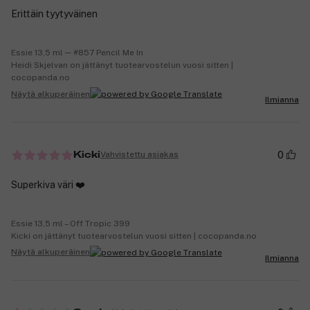
Erittäin tyytyväinen
Essie 13,5 ml ─ #857 Pencil Me In
Heidi Skjelvan on jättänyt tuotearvostelun vuosi sitten |
cocopanda.no
Näytä alkuperäinen
Ilmianna
0
Vahvistettu asiakas
Kicki
Superkiva väri ❤️
Essie 13,5 ml – Off Tropic 399
Kicki on jättänyt tuotearvostelun vuosi sitten | cocopanda.no
Näytä alkuperäinen
Ilmianna