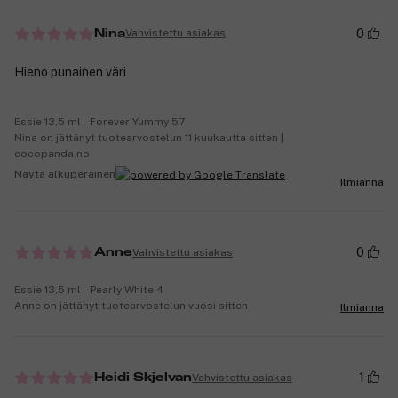
0
Vahvistettu asiakas
Nina
Hieno punainen väri
Essie 13,5 ml – Forever Yummy 57
Nina on jättänyt tuotearvostelun 11 kuukautta sitten |
cocopanda.no
Näytä alkuperäinen
Ilmianna
0
Vahvistettu asiakas
Anne
Essie 13,5 ml – Pearly White 4
Anne on jättänyt tuotearvostelun vuosi sitten
Ilmianna
1
Vahvistettu asiakas
Heidi Skjelvan