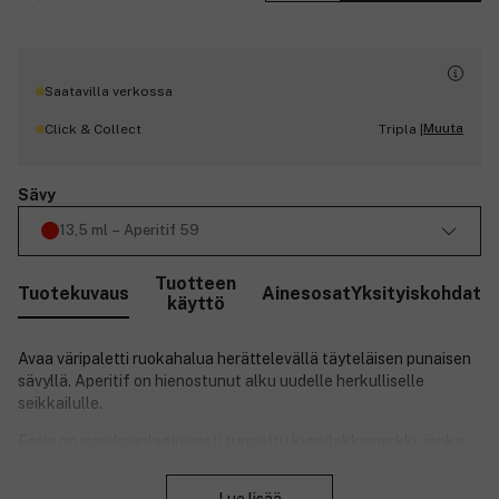
Saatavilla verkossa
Muuta
Click & Collect
Tripla |
Sävy
13,5 ml – Aperitif 59
Tuotteen
Tuotekuvaus
Ainesosat
Yksityiskohdat
käyttö
Avaa väripaletti ruokahalua herättelevällä täyteläisen punaisen
sävyllä. Aperitif on hienostunut alku uudelle herkulliselle
seikkailulle.
Essie on maailmanlaajuisesti tunnettu kynsilakkamerkki, jonka
laajassa valikoimassa on runsaasti erisävyisiä kynsilakkoja ja
Sulje
erilaisia kynsienhoitotuotteita, jotka tekevät kynsistä