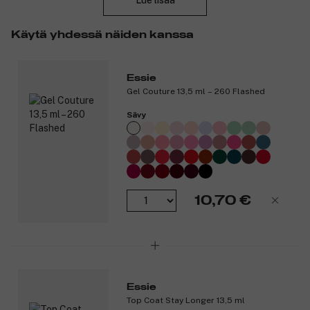
Lue lisää
vahvemmat, terveemmät ja kauniimmat.
Tuotenumero:
3208483
Käytä yhdessä näiden kanssa
Essie
Gel Couture 13,5 ml – 260 Flashed
Sävy
10,70 €
Essie
Top Coat Stay Longer 13,5 ml