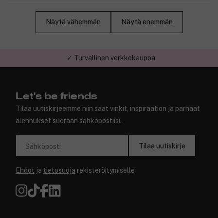
Näytä vähemmän
Näytä enemmän
✓ Turvallinen verkkokauppa
Let's be friends
Tilaa uutiskirjeemme niin saat vinkit, inspiraation ja parhaat
alennukset suoraan sähköpostiisi.
Tilaa uutiskirje
Sähköposti
Ehdot
ja
tietosuoja
rekisteröitymiselle