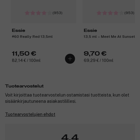
(953)
(953)
Essie
Essie
#60 Really Red 13,5ml
13,5 ml – Meet Me At Sunset 6
11,50 €
9,70 €
82,14 € / 100ml
69,29 € / 100ml
Tuotearvostelut
Voit kirjoittaa tuotearvostelun ostamistasi tuotteista, kun olet
sisäänkirjautuneena asiakastilillesi.
Tuotearvostelujen ehdot
4,4