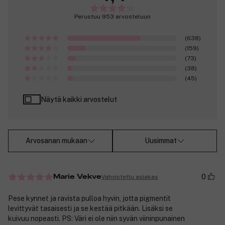
Perustuu 953 arvosteluun
(638)
(159)
(73)
(38)
(45)
Näytä kaikki arvostelut
Arvosanan mukaan
Uusimmat
0
Vahvistettu asiakas
Marie Vekve
Pese kynnet ja ravista pulloa hyvin, jotta pigmentit
levittyvät tasaisesti ja se kestää pitkään. Lisäksi se
kuivuu nopeasti. PS: Väri ei ole niin syvän viininpunainen