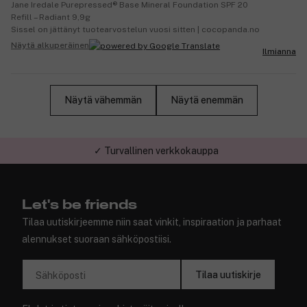
Jane Iredale Purepressed® Base Mineral Foundation SPF 20
Refill – Radiant 9,9g
Sissel on jättänyt tuotearvostelun vuosi sitten | cocopanda.no
Näytä alkuperäinen
Ilmianna
Näytä vähemmän
Näytä enemmän
✓ Turvallinen verkkokauppa
Let's be friends
Tilaa uutiskirjeemme niin saat vinkit, inspiraation ja parhaat
alennukset suoraan sähköpostiisi.
Tilaa uutiskirje
Sähköposti