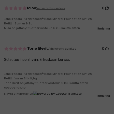
0
Vahvistettu asiakas
Misa
Jane Iredale Purepressed® Base Mineral Foundation SPF 20
Refill – Suntan 9,9g
Misa on jättänyt tuotearvostelun 6 kuukautta sitten
Ilmianna
0
Vahvistettu asiakas
Tone Berit
Sulautuu ihoon hyvin. Ei koskaan korvaa.
Jane Iredale Purepressed® Base Mineral Foundation SPF 20
Refill – Warm Silk 9,9g
Tone Berit on jättänyt tuotearvostelun 9 kuukautta sitten |
cocopanda.no
Näytä alkuperäinen
Ilmianna