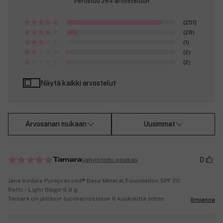
Perustuu 284 arvosteluun
(251)
(28)
(1)
(2)
(2)
Näytä kaikki arvostelut
Arvosanan mukaan
Uusimmat
0
Vahvistettu asiakas
Tamara
Jane Iredale Purepressed® Base Mineral Foundation SPF 20
Refill – Light Beige 9,9 g
Tamara on jättänyt tuotearvostelun 6 kuukautta sitten
Ilmianna