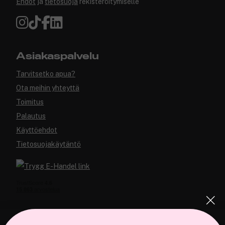
Ehdot
ja
tietosuoja
rekisteröitymiselle
Asiakaspalvelu
Tarvitsetko apua?
Ota meihin yhteyttä
Toimitus
Palautus
Käyttöehdot
Tietosuojakäytäntö