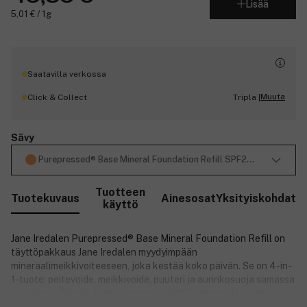
Lisää
5,01 € / 1g
Saatavilla verkossa
Muuta
Click & Collect
Tripla |
Sävy
Purepressed® Base Mineral Foundation Refill SPF20 9,9 g ─ Aut
Tuotteen
Tuotekuvaus
Ainesosat
Yksityiskohdat
käyttö
Jane Iredalen Purepressed® Base Mineral Foundation Refill on
täyttöpakkaus Jane Iredalen myydyimpään
mineraalimeikkivoiteeseen, joka kestää koko päivän. Se on 4-in-
1-tuote: peitevoide, meikkivoide, puuteri ja aurinkosuoja samassa
paketissa. Öljytön, kiinteä puuteri sisältää mineraaleja, jotka
Sulje
antavat tasaisen ja mattapintaisen lopputuloksen. Se sisältää