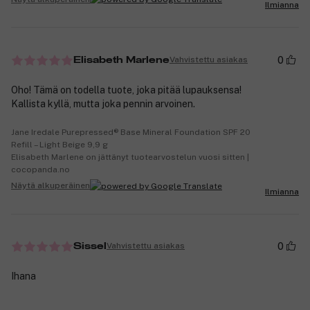
Ilmianna
0
Vahvistettu asiakas
Elisabeth Marlene
Oho! Tämä on todella tuote, joka pitää lupauksensa!
Kallista kyllä, mutta joka pennin arvoinen.
Jane Iredale Purepressed® Base Mineral Foundation SPF 20
Refill – Light Beige 9,9 g
Elisabeth Marlene on jättänyt tuotearvostelun vuosi sitten |
cocopanda.no
Näytä alkuperäinen
Ilmianna
0
Vahvistettu asiakas
Sissel
Ihana