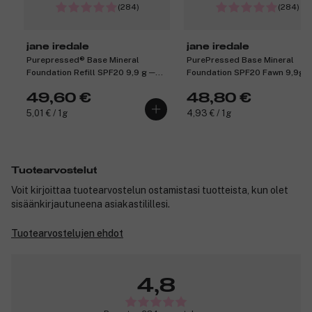
(284)
(284)
jane iredale
jane iredale
Purepressed® Base Mineral
PurePressed Base Mineral
Foundation Refill SPF20 9,9 g ─
Foundation SPF20 Fawn 9,9g
Teakwood
49,60 €
48,80 €
5,01 € / 1g
4,93 € / 1g
Tuotearvostelut
Voit kirjoittaa tuotearvostelun ostamistasi tuotteista, kun olet
sisäänkirjautuneena asiakastilillesi.
Tuotearvostelujen ehdot
4,8