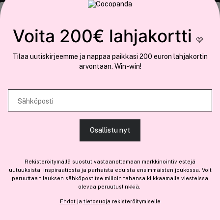
COCOPANDA.FI
Tämä sivusto käyttää evästeitä
Voita 200€ lahjakortti
Meistä
🩷
Käytämme evästeitä tarjoamamme sisällön ja mainosten
Liity jäseneksi
Tilaa uutiskirjeemme ja nappaa paikkasi 200 euron lahjakortin
räätälöimiseen, sosiaalisen median ominaisuuksien tukemiseen ja
arvontaan. Win-win!
kävijämäärämme analysoimiseen. Lisäksi jaamme sosiaalisen median,
mainosalan ja analytiikka-alan kumppaneillemme tietoja siitä, miten
käytät sivustoamme. Kumppanimme voivat yhdistää näitä tietoja muihin
Sähköposti
Olemme osa
Brandsdal Group AS
tietoihin, joita olet antanut heille tai joita on kerätty, kun olet käyttänyt
heidän palvelujaan.
Jos haluat henkilökohtaista neuvoa ammattitason hiustuotteista,
Osallistu nyt
klikkaa
tästä
.
SALLI KAIKKI EVÄSTEET
Rekisteröitymällä suostut vastaanottamaan markkinointiviestejä
uutuuksista, inspiraatiosta ja parhaista eduista ensimmäisten joukossa. Voit
peruuttaa tilauksen sähköpostitse milloin tahansa klikkaamalla viesteissä
olevaa peruutuslinkkiä.
NÄYTÄ TIEDOT
Ehdot
ja
tietosuoja
rekisteröitymiselle