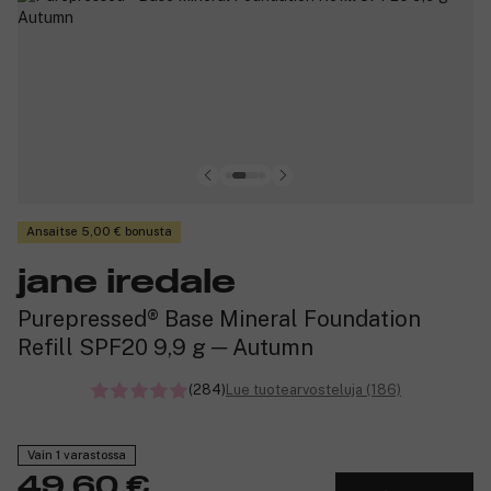
Ansaitse 5,00 € bonusta
jane iredale
Purepressed® Base Mineral Foundation
Refill SPF20 9,9 g ─ Autumn
(284)
Lue tuotearvosteluja (186)
Vain 1 varastossa
49,60 €