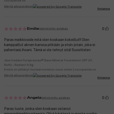
cocopanda.no
Näytä alkuperäinen
Ilmianna
0
Vahvistettu asiakas
Emilie
Paras meikkivoide mitä olen koskaan kokeillut!! Olen
kamppaillut aknen kanssa pitkään ja etsin jotain, joka ei
pahentaisi ihoani. Tämä ei ole tehnyt sitä! Suosittelen
Jane Iredale Purepressed® Base Mineral Foundation SPF 20
Refill – Radiant 9,9g
Emilie on jättänyt tuotearvostelun vuosi sitten | cocopanda.no
Näytä alkuperäinen
Ilmianna
0
Vahvistettu asiakas
Angela
Paras tuote, jonka olen koskaan ostanut
mineraalimeikkivoiteesta. Ollut käytössä jo monta vuotta.