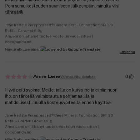
Pom sumu kosteuden saamiseen jälkeenpäin, minulta viisi
tähteä😀
Jane Iredale Purepressed® Base Mineral Foundation SPF 20
Refill – Caramel 9,9g
Angela on jättänyt tuotearvostelun vuosi sitten |
cocopanda.no
Näytä alkuperäinen
Ilmianna
0
Vahvistettu asiakas
Anne Lene
Hyvä peittovoima. Meille, joilla on kuiva iho ja ei niin nuori
iho, on tärkeää valmistautua pohjamaalilla ja
mahdollisesti muulla kosteusvoiteella ennen käyttöä.
Jane Iredale Purepressed® Base Mineral Foundation SPF 20
Refill – Golden Glow 9,9 g
Anne Lene on jättänyt tuotearvostelun vuosi sitten |
cocopanda.no
Näytä alkuperäinen