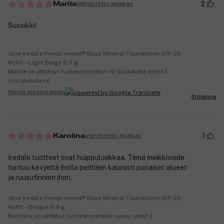
2
Vahvistettu asiakas
Marita
Suosikki!
Jane Iredale Purepressed® Base Mineral Foundation SPF 20
Refill – Light Beige 9,9 g
Marita on jättänyt tuotearvostelun 10 kuukautta sitten |
cocopanda.no
Näytä alkuperäinen
Ilmianna
1
Vahvistettu asiakas
Karolina
Iredale tuotteet ovat huippuluokkaa. Tämä meikkivoide
tuntuu kevyeltä iholla peittäen kauniisti punaiset alueet
ja ruusufinnien ihon.
Jane Iredale Purepressed® Base Mineral Foundation SPF 20
Refill – Bisque 9,9 g
Karolina on jättänyt tuotearvostelun vuosi sitten |