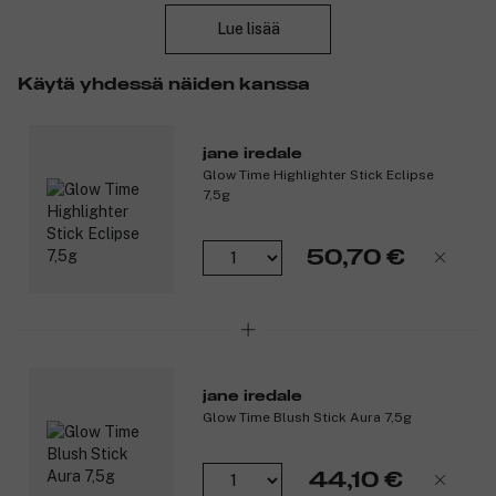
laajan spektrin UV-suojan ja on vedenkestävä jopa 40 minuuttia.
Lue lisää
The Skin Cancer Foundation on hyväksynyt sen auringolta
suojaavan tehon.
Käytä yhdessä näiden kanssa
Tuotteen hyödyt:
Mineraalimeikkivoide antaa tasaisen ja mattapintaisen
jane iredale
lopputuloksen.
Glow Time Highlighter Stick Eclipse
Se on vedenkestävä 40 minuutin ajan.
7,5g
Laajakirjoinen aurinkosuoja sisältää ihoa suojaavia
antioksidantteja.
50,70 €
PurePressed Base Mineral Foundation -mineraalimeikkivoide on
valmistettu mikronisoiduista mineraaleista, jotka ovat kevyitä
iholla ja antavat luonnollisen lopputuloksen. Sen öljytön
koostumus ehkäisee ihon kiiltelyä päivän aikana. Lisäksi se
sisältää männynkuoriuutteen ja granaattiomenauutteen
antioksidantteja, jotka vahvistavat ihon omaa suojaa aurinkoa ja
jane iredale
ilmansaasteita vastaan.
Glow Time Blush Stick Aura 7,5g
Saat luonnollisen lopputuloksen, upean hehkun ja
pitkäkestoisen meikin, kun viimeistelet meikin Jane Iredalen
44,10 €
Hydration Spray -kosteussuihkeella. Valitse omalle ihollesi