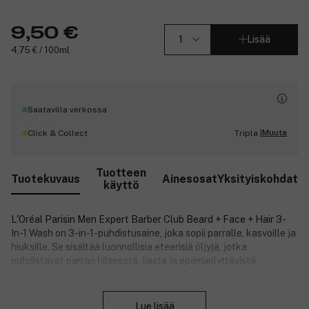
9,50 €
Lisää
4,75 € / 100ml
Saatavilla verkossa
Muuta
Click & Collect
Tripla |
Tuotteen
Tuotekuvaus
Ainesosat
Yksityiskohdat
käyttö
L'Oréal Parisin Men Expert Barber Club Beard + Face + Hair 3-
In-1 Wash on 3-in-1-puhdistusaine, joka sopii parralle, kasvoille ja
hiuksille. Se sisältää luonnollisia eteerisiä öljyjä, jotka
puhdistavat parran hilseestä, liasta ja epämiellyttävistä
tuoksuista. Lisäksi parrasta tulee todella pehmeä. Lisäksi se
Sulje
puhdistaa kasvot hellävaraisesti ja tehokkaasti. Puhdistusaine
pesee myös hiuspohjan ja tekee siitä miellyttävän tuntuisen.
Lue lisää