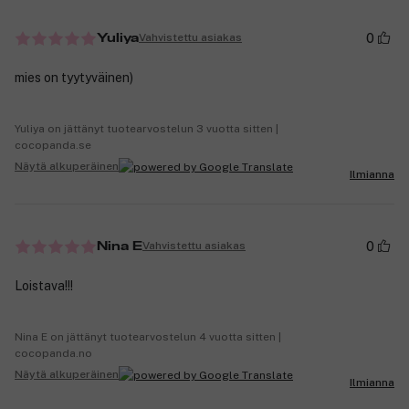
0
Vahvistettu asiakas
Yuliya
mies on tyytyväinen)
Yuliya on jättänyt tuotearvostelun 3 vuotta sitten |
cocopanda.se
Näytä alkuperäinen
Ilmianna
0
Vahvistettu asiakas
Nina E
Loistava!!!
Nina E on jättänyt tuotearvostelun 4 vuotta sitten |
cocopanda.no
Näytä alkuperäinen
Ilmianna