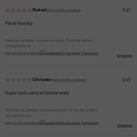
0
Vahvistettu asiakas
Sahel
Paras hiusöljy
Sahel on jättänyt tuotearvostelun 3 vuotta sitten |
cocopanda.se
Näytä alkuperäinen
Ilmianna
0
Vahvistettu asiakas
Christer
Super hyvä, parta ei hilseile enää
Christer on jättänyt tuotearvostelun 3 vuotta sitten |
cocopanda.no
Näytä alkuperäinen
Ilmianna