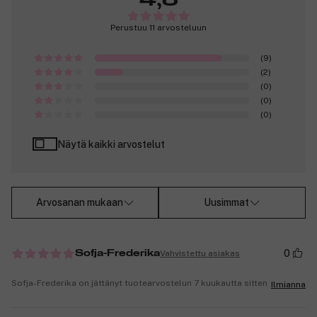
Perustuu 11 arvosteluun
(9)
(2)
(0)
(0)
(0)
Näytä kaikki arvostelut
Arvosanan mukaan
Uusimmat
0
Vahvistettu asiakas
Sofja-Frederika
Sofja-Frederika on jättänyt tuotearvostelun 7 kuukautta sitten
Ilmianna