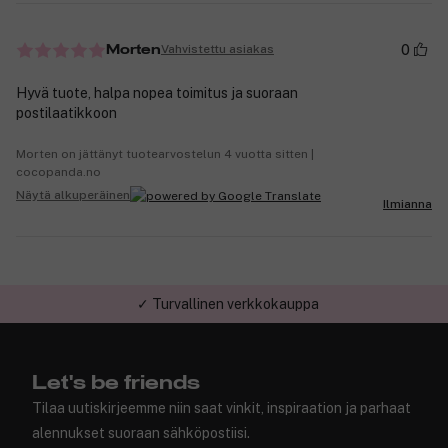
0
Vahvistettu asiakas
Morten
Hyvä tuote, halpa nopea toimitus ja suoraan
postilaatikkoon
Morten on jättänyt tuotearvostelun 4 vuotta sitten |
cocopanda.no
Näytä alkuperäinen
Ilmianna
✓ Turvallinen verkkokauppa
Let's be friends
Tilaa uutiskirjeemme niin saat vinkit, inspiraation ja parhaat
alennukset suoraan sähköpostiisi.