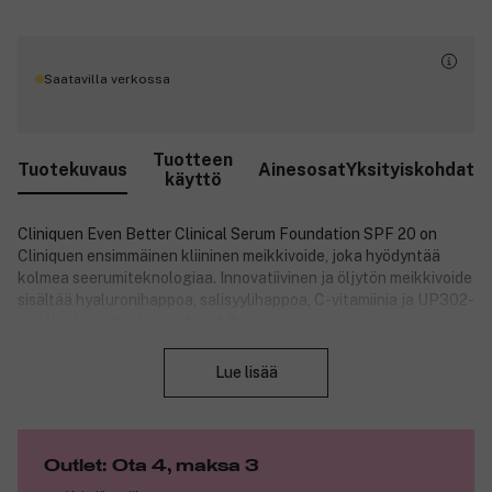
Saatavilla verkossa
Tuotteen
Tuotekuvaus
Ainesosat
Yksityiskohdat
käyttö
Cliniquen Even Better Clinical Serum Foundation SPF 20 on
Cliniquen ensimmäinen kliininen meikkivoide, joka hyödyntää
kolmea seerumiteknologiaa. Innovatiivinen ja öljytön meikkivoide
sisältää hyaluronihappoa, salisyylihappoa, C-vitamiinia ja UP302-
molekyylia, jotka kaunistavat ihoa.
Sulje
Kevyt, nestemäinen meikkivoide antaa puolipeittävän tai täysin
Lue lisää
peittävän lopputuloksen 24 tunniksi ja tekee ihosta näkyvästi
kauniimman – välittömästi ja pitkän ajan kuluessa. Se sisältää
hoitavia ainesosia, kuten hyaluronihappoa, salisyylihappoa, C-
vitamiinia ja Cliniquen ainutlaatuista UP302-molekyylia, jotka
Outlet: Ota 4, maksa 3
vaikuttavat tummia läiskiä vastaan. Se sisältää
aurinkosuojakertoimen 20. Sen fysikaalinen aurinkosuoja suojaa