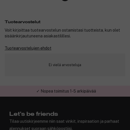
Tuotearvostelut
Voit kirjoittaa tuotearvostelun ostamistasi tuotteista, kun olet
sisäänkirjautuneena asiakastilillesi.
Tuotearvostelujen ehdot
Ei vielä arvosteluja
✓ Nopea toimitus 1-5 arkipäivää
✓ Turvallinen verkkokauppa
Let's be friends
Tilaa uutiskirjeemme niin saat vinkit, inspiraation ja parhaat
alennukset suoraan sähköpostiisi.