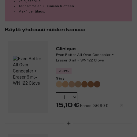
Vain jäsenille
ihoa uusilta tummilta läiskiltä.
Tarjoamme edullisimman tuotteen.
Max 1 per tilaus.
Se sopii ihotyypeille II (kuiva sekaiho), III (rasvoittuva sekaiho) ja
IV (rasvoittuva iho).
Käytä yhdessä näiden kanssa
Tietoa koostumuksesta:
Meikkivoide antaa iholle kauniin sävyn 24 tunniksi.
Se antaa 24 tunnin suojan paakkuuntumista, raitoja sekä
Clinique
Even Better All Over Concealer +
juonteisiin ja ihohuokosiin kerääntymistä vastaan.
Eraser 6 ml – WN 122 Clove
Se antaa fysikaalisen aurinkosuojan.
Se on öljytön.
-59%
Se on hien- ja kosteudenkestävä.
Sävy
Se on vedenkestävä.
Se ei aiheuta aknea.
Se on ihotauti- ja silmälääkäreiden testaama.
Se on hajusteeton.
Lisäksi se on allergiatestattu.
15,10 €
Ennen: 36,90 €
Vaikuttavat ainesosat:
Hyaluronihappo: täyttää ihon kosteudella ja antaa sille
nuorekkaan ja kasteenraikkaan lookin.