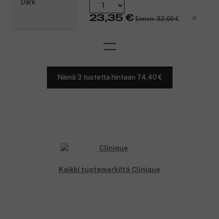
Yksinkertainen. Varma. Tehokas. Kehitetty antamaan paras
23,35 €
Ennen: 32,00 €
lopputulos ilman ihoärsytystä.
Tuotenumero:
3215332
Nämä 3 tuotetta hintaan 74,40 €
Kaikki tuotemerkiltä Clinique