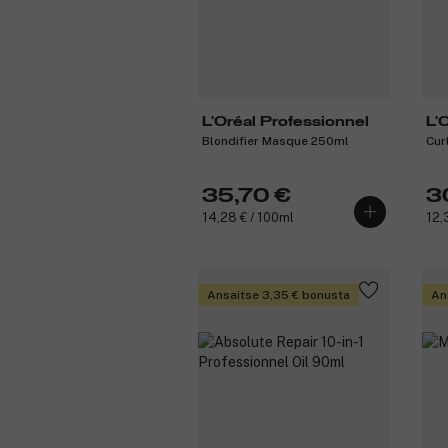
L'Oréal Professionnel
L'
Blondifier Masque 250ml
Cur
35,70 €
3
14,28 € / 100ml
12,
Ansaitse 3,35 € bonusta
An