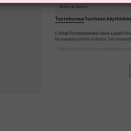
Click & Collect
Tuotekuvaus
Tuotteen käyttö
Ain
L'Oréal Professionnelin Série Expert Pr
hiusnaamio pitkille hiuksille. Sen ammat
*Testattu yhteiskäytössä shampoon ja h
Tuotenumero:
3216746