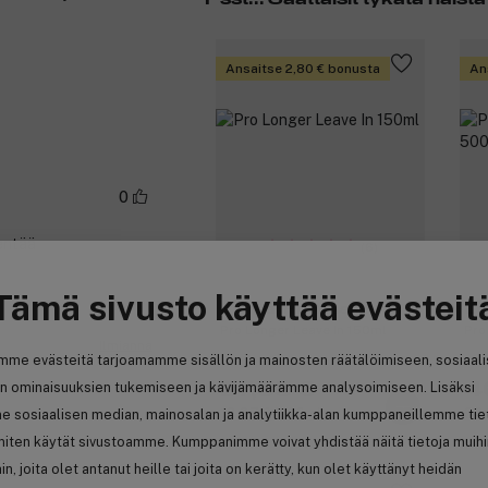
Ansaitse 2,80 € bonusta
An
0
hentää
(6)
Tämä sivusto käyttää evästeit
L'Oréal Professionnel
L'
Pro Longer Leave In 150ml
Pro
Ilmianna
mme evästeitä tarjoamamme sisällön ja mainosten räätälöimiseen, sosiaal
n ominaisuuksien tukemiseen ja kävijämäärämme analysoimiseen. Lisäksi
27,55 €
4
18,37 € / 100ml
92,1
e sosiaalisen median, mainosalan ja analytiikka-alan kumppaneillemme tie
 miten käytät sivustoamme. Kumppanimme voivat yhdistää näitä tietoja muih
hin, joita olet antanut heille tai joita on kerätty, kun olet käyttänyt heidän