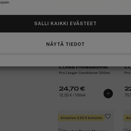
ujaan.
Ansaitse 2,50 € bonusta
An
SALLI KAIKKI EVÄSTEET
NÄYTÄ TIEDOT
(11)
L'Oréal Professionnel
L'
Pro Longer Conditioner 200ml
Pro
24,70 €
2
12,35 € / 100ml
75,5
Ansaitse 3,25 € bonusta
An