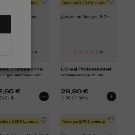
saitse 2,30 € bonusta
Ansaitse 3,00 € bonusta
(11)
(6)
Oréal Professionnel
L'Oréal Professionnel
 Longer Shampoo 300ml
Vitamino Masque 250ml
2,65 €
29,90 €
0 € / 1l
11,96 € / 100ml
saitse 3,25 € bonusta
Ansaitse 2,75 € bonusta