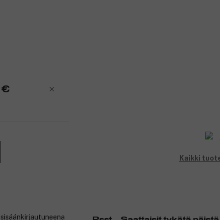
 €
Kaikki tuot
t sisäänkirjautuneena
Psst... Saattaisit tykätä näistä