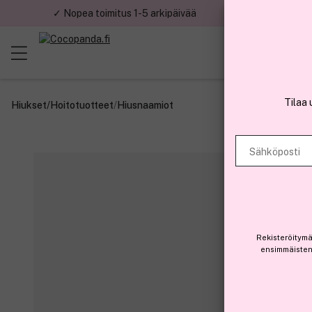
✓ Nopea toimitus 1-5 arkipäivää
✓ Tu
Tilaa 
Hiukset
/
Hoitotuotteet
/
Hiusnaamiot
Sähköposti
Rekisteröitymä
ensimmäisten 