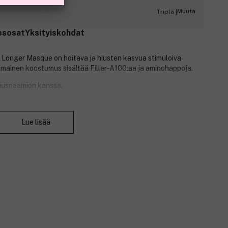
Muuta
Tripla |
esosat
Yksityiskohdat
o Longer Masque on hoitava ja hiusten kasvua stimuloiva
timainen koostumus sisältää Filler-A100:aa ja aminohappoja.
iusnaamion kanssa.
Sulje
Lue lisää