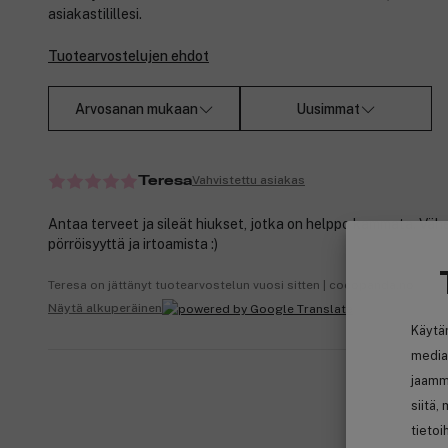
asiakastilillesi.
Tuotearvostelujen ehdot
Arvosanan mukaan
Uusimmat
Vahvistettu asiakas
Teresa
Antaa terveet ja sileät hiukset, jotka on helppo kammata. Vä
pörröisyyttä ja irtoamista :)
Teresa on jättänyt tuotearvostelun vuosi sitten | cocopanda.no
Näytä alkuperäinen
Käytä
media
jaamm
siitä,
tietoi