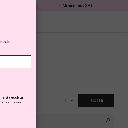
nnat
✓ Minimitilaus 29 €
in-win!
sionnel
rhaista eduista
Lisää
steissä olevaa