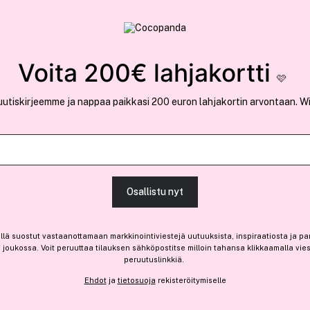
rvallinen verkkokauppa
✓ Kilpailukykyiset hi
Löydä suosikkisi 25.405 tuotteen joukosta..
Voita 200€ lahjakortti
🩷
uutiskirjeemme ja nappaa paikkasi 200 euron lahjakortin arvontaan. W
Ansaitse 3,25 € bonusta
L'Oréal Profes
Osallistu nyt
Pro Longer Masque 250ml
32,30 €
llä suostut vastaanottamaan markkinointiviestejä uutuuksista, inspiraatiosta ja pa
joukossa. Voit peruuttaa tilauksen sähköpostitse milloin tahansa klikkaamalla vie
12,92 € / 100ml
peruutuslinkkiä.
Ehdot
ja
tietosuoja
rekisteröitymiselle
Saatavilla verkossa