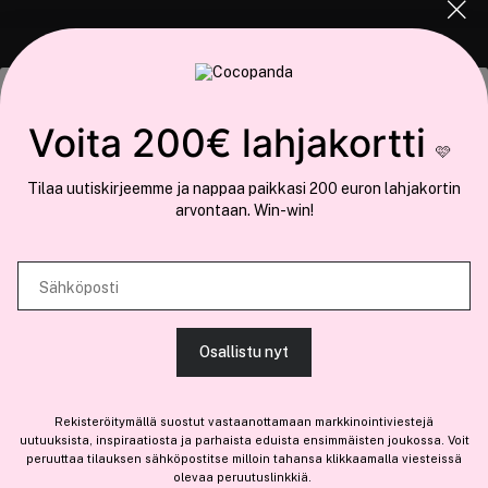
COCOPANDA.FI
Tämä sivusto käyttää evästeitä
Voita 200€ lahjakortti
Meistä
🩷
Käytämme evästeitä tarjoamamme sisällön ja mainosten
Liity jäseneksi
Tilaa uutiskirjeemme ja nappaa paikkasi 200 euron lahjakortin
räätälöimiseen, sosiaalisen median ominaisuuksien tukemiseen ja
arvontaan. Win-win!
kävijämäärämme analysoimiseen. Lisäksi jaamme sosiaalisen median,
mainosalan ja analytiikka-alan kumppaneillemme tietoja siitä, miten
käytät sivustoamme. Kumppanimme voivat yhdistää näitä tietoja muihin
Sähköposti
Olemme osa
Brandsdal Group AS
tietoihin, joita olet antanut heille tai joita on kerätty, kun olet käyttänyt
heidän palvelujaan.
Jos haluat henkilökohtaista neuvoa ammattitason hiustuotteista,
Osallistu nyt
klikkaa
tästä
.
SALLI KAIKKI EVÄSTEET
Rekisteröitymällä suostut vastaanottamaan markkinointiviestejä
uutuuksista, inspiraatiosta ja parhaista eduista ensimmäisten joukossa. Voit
peruuttaa tilauksen sähköpostitse milloin tahansa klikkaamalla viesteissä
olevaa peruutuslinkkiä.