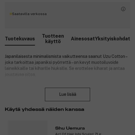
Saatavilla verkossa
Tuotteen
Tuotekuvaus
Ainesosat
Yksityiskohdat
käyttö
Japanilaisesta minimalismista vaikutteensa saanut Uzu Cotton –
joka tarkoittaa japaniksi pyörrettä – on kevyt muotoiluvoide
laineikkaille tai kiharille hiuksille. Se erottelee kiharat ja antaa
joustavaa pitoa.
Tuotenumero:
3216851
Sulje
Lue lisää
Käytä yhdessä näiden kanssa
Shu Uemura
Art Of Hair Ishi Sculpt 71 g