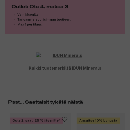
Outlet: Ota 4, maksa 3
Vain jäsenille
Tarjoamme edullisimman tuotteen.
Max 1 per tilaus.
Kaikki tuotemerkiltä IDUN Minerals
Psst... Saattaisit tykätä näistä
Osta 2, saat -25 % jäsenille
Ansaitse 10% bonusta