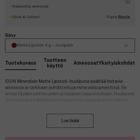
Saatavilla verkossa
Muuta
Click & Collect
Tripla |
Sävy
Matte Lipstick 4 g – Jordgubb
Tuotteen
Tuotekuvaus
Ainesosat
Yksityiskohdat
käyttö
IDUN Mineralsin Matte Lipstick -huulipuna sisältää hoitavia
ainesosia ja tarkkaan puhdistettuja mineraalipigmenttejä. Se
antaa täyden peittävyyden ja tasaisen lopputuloksen. Huulipuna
on saatavana kahdeksassa klassisessa sävyssä aina nudesta
syvän punaiseen. Kosteuttava huulipuna antaa silkinpehmeän ja
Sulje
mattapintaisen lopputuloksen, ja huulet saavat luonnollista
hehkua.
Lue lisää
Tuotenumero:
3220864