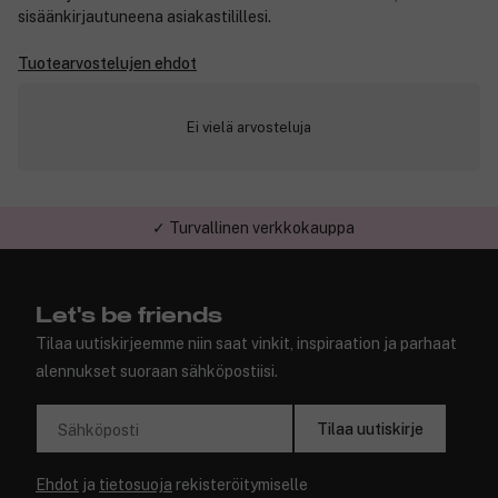
sisäänkirjautuneena asiakastilillesi.
Tuotearvostelujen ehdot
Ei vielä arvosteluja
✓ Turvallinen verkkokauppa
Let's be friends
Tilaa uutiskirjeemme niin saat vinkit, inspiraation ja parhaat
alennukset suoraan sähköpostiisi.
Tilaa uutiskirje
Sähköposti
Ehdot
ja
tietosuoja
rekisteröitymiselle