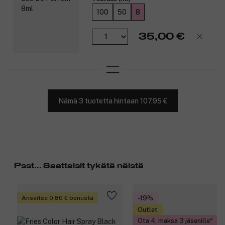
100
50
8
35,00 €
Nämä 3 tuotetta hintaan 107,95 €
Psst... Saattaisit tykätä näistä
Ansaitse 0,80 € bonusta
-19%
Outlet
Ota 4, maksa 3 jäsenille