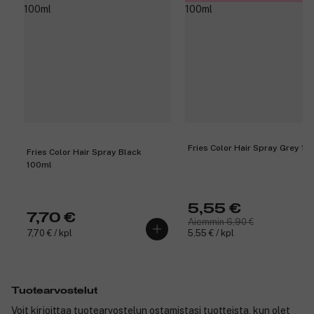
Fries Color Hair Spray Grey 10
Fries Color Hair Spray Black
100ml
5,55 €
7,70 €
Aiemmin 6,90 €
7,70 € / kpl
5,55 € / kpl
Tuotearvostelut
Voit kirjoittaa tuotearvostelun ostamistasi tuotteista, kun olet