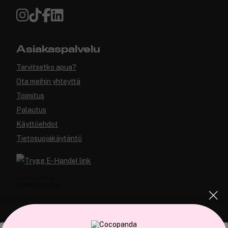
Asiakaspalvelu
Tarvitsetko apua?
Ota meihin yhteyttä
Toimitus
Palautus
Käyttöehdot
Tietosuojakäytäntö