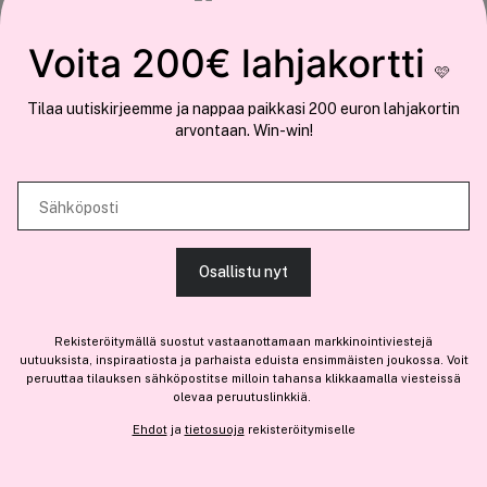
COCOPANDA.FI
Tämä sivusto käyttää evästeitä
Voita 200€ lahjakortti
Meistä
🩷
Käytämme evästeitä tarjoamamme sisällön ja mainosten
Liity jäseneksi
Tilaa uutiskirjeemme ja nappaa paikkasi 200 euron lahjakortin
räätälöimiseen, sosiaalisen median ominaisuuksien tukemiseen ja
arvontaan. Win-win!
kävijämäärämme analysoimiseen. Lisäksi jaamme sosiaalisen median,
mainosalan ja analytiikka-alan kumppaneillemme tietoja siitä, miten
käytät sivustoamme. Kumppanimme voivat yhdistää näitä tietoja muihin
Sähköposti
Olemme osa
Brandsdal Group AS
tietoihin, joita olet antanut heille tai joita on kerätty, kun olet käyttänyt
heidän palvelujaan.
Jos haluat henkilökohtaista neuvoa ammattitason hiustuotteista,
Osallistu nyt
klikkaa
tästä
.
SALLI KAIKKI EVÄSTEET
Rekisteröitymällä suostut vastaanottamaan markkinointiviestejä
uutuuksista, inspiraatiosta ja parhaista eduista ensimmäisten joukossa. Voit
peruuttaa tilauksen sähköpostitse milloin tahansa klikkaamalla viesteissä
olevaa peruutuslinkkiä.
NÄYTÄ TIEDOT
Ehdot
ja
tietosuoja
rekisteröitymiselle