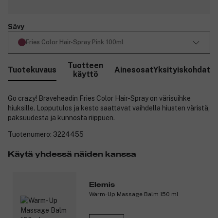
Sävy
Fries Color Hair-Spray Pink 100ml
Tuotteen
Tuotekuvaus
Ainesosat
Yksityiskohdat
käyttö
Go crazy! Braveheadin Fries Color Hair-Spray on värisuihke
hiuksille. Lopputulos ja kesto saattavat vaihdella hiusten väristä,
paksuudesta ja kunnosta riippuen.
Tuotenumero:
3224455
Käytä yhdessä näiden kanssa
Elemis
Warm-Up Massage Balm 150 ml