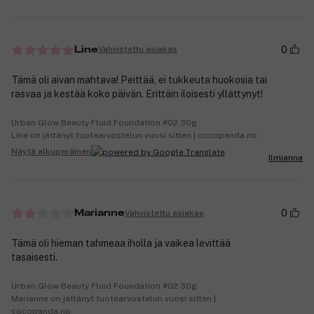
0
Vahvistettu asiakas
Line
Tämä oli aivan mahtava! Peittää, ei tukkeuta huokosia tai
rasvaa ja kestää koko päivän. Erittäin iloisesti yllättynyt!
Urban Glow Beauty Fluid Foundation #02 30g
Line on jättänyt tuotearvostelun vuosi sitten | cocopanda.no
Näytä alkuperäinen
Ilmianna
0
Vahvistettu asiakas
Marianne
Tämä oli hieman tahmeaa iholla ja vaikea levittää
tasaisesti.
Urban Glow Beauty Fluid Foundation #02 30g
Marianne on jättänyt tuotearvostelun vuosi sitten |
cocopanda.no