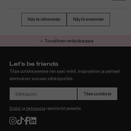
Näytä vähemmän
Näytä enemmän
✓ Turvallinen verkkokauppa
Let's be friends
Tilaa uutiskirjeemme niin saat vinkit, inspiraation ja parhaat
alennukset suoraan sähköpostiisi.
Tilaa uutiskirje
Sähköposti
Ehdot
ja
tietosuoja
rekisteröitymiselle