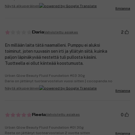
Näytä alkuperäinen
Ilmianna
2
Vahvistettu asiakas
Daria
En millään laita tätä naamalleni. Pumppu ei aluksi
toiminut, joten ruuvasin sen irti ja yllätyin siitä, kuinka
paljon läpinäkyvää nestettä tuli pullosta käsiini.
Tuotteella ei ollut kiinteää koostumusta.
Urban Glow Beauty Fluid Foundation #03 30g
Daria on jättänyt tuotearvostelun vuosi sitten | cocopanda.no
Näytä alkuperäinen
Ilmianna
0
Vahvistettu asiakas
Reeta
Urban Glow Beauty Fluid Foundation #01 30g
Reeta on jättänyt tuotearvostelun 2 vuotta sitten
Ilmianna