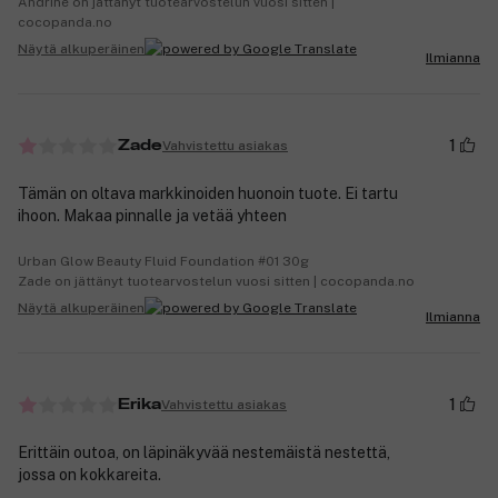
Andrine on jättänyt tuotearvostelun vuosi sitten |
cocopanda.no
Näytä alkuperäinen
Ilmianna
1
Vahvistettu asiakas
Zade
Tämän on oltava markkinoiden huonoin tuote. Ei tartu
ihoon. Makaa pinnalle ja vetää yhteen
Urban Glow Beauty Fluid Foundation #01 30g
Zade on jättänyt tuotearvostelun vuosi sitten | cocopanda.no
Näytä alkuperäinen
Ilmianna
1
Vahvistettu asiakas
Erika
Erittäin outoa, on läpinäkyvää nestemäistä nestettä,
jossa on kokkareita.