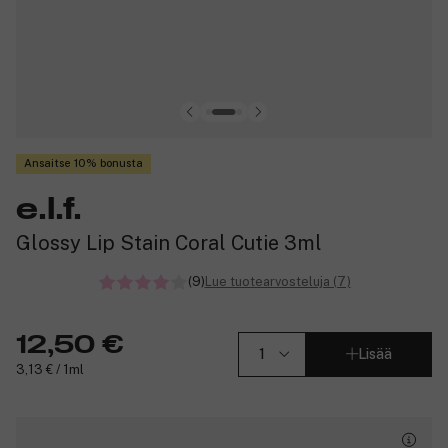
Ansaitse 10% bonusta
e.l.f.
Glossy Lip Stain Coral Cutie 3ml
(9)
Lue tuotearvosteluja (7)
12,50 €
Lisää
3,13 € / 1ml