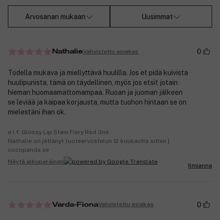
Arvosanan mukaan
Uusimmat
0
Vahvistettu asiakas
Nathalie
Todella mukava ja miellyttävä huulilla. Jos et pidä kuivista
huulipunista, tämä on täydellinen, myös jos etsit jotain
hieman huomaamattomampaa. Ruoan ja juoman jälkeen
se leviää ja kaipaa korjausta, mutta tuohon hintaan se on
mielestäni ihan ok.
e.l.f. Glossy Lip Stain Fiery Red 3ml
Nathalie on jättänyt tuotearvostelun 12 kuukautta sitten |
cocopanda.se
Näytä alkuperäinen
Ilmianna
0
Vahvistettu asiakas
Varda-Fiona