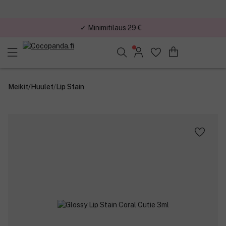
✓ Minimitilaus 29 €
Löydä suosikkisi 25.391 tuotteen joukosta..
Meikit
/
Huulet
/
Lip Stain