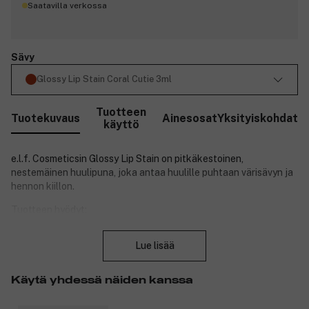
Saatavilla verkossa
Sävy
Glossy Lip Stain Coral Cutie 3ml
Tuotteen
Tuotekuvaus
Ainesosat
Yksityiskohdat
käyttö
e.l.f. Cosmeticsin Glossy Lip Stain on pitkäkestoinen,
nestemäinen huulipuna, joka antaa huulille puhtaan värisävyn ja
hennon kiillon.
Tuotteen hyödyt:
Sulje
Ainutlaatuinen Lip Stain -efekti kiillolla.
Lue lisää
Värikkäämpi kuin huulivoide mutta vähemmän räväkkä kuin
huulipuna.
Levittyy yhdellä sipaisulla.
Käytä yhdessä näiden kanssa
Miellyttävä ja pitkäkestoinen koostumus, joka ei leviä.
Puhdas sävy häivähdyksellä kiiltoa.