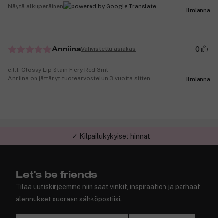
Näytä alkuperäinen
Ilmianna
0
Vahvistettu asiakas
Anniina
e.l.f. Glossy Lip Stain Fiery Red 3ml
Anniina on jättänyt tuotearvostelun 3 vuotta sitten
Ilmianna
✓ Kilpailukykyiset hinnat
Let's be friends
Tilaa uutiskirjeemme niin saat vinkit, inspiraation ja parhaat
alennukset suoraan sähköpostiisi.