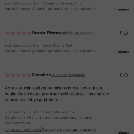
e.l.f. Glossy Lip Stain Cinnamon Dreamz 3ml
Varda-Fiona on jättänyt tuotearvostelun vuosi sitten
Ilmianna
0
Vahvistettu asiakas
Varda-Fiona
e.l.f. Glossy Lip Stain Spicy Sienna 3ml
Varda-Fiona on jättänyt tuotearvostelun vuosi sitten
Ilmianna
0
Vahvistettu asiakas
Caroline
Antaa kauniin vaaleanpunaisen värin ja kosteuttaa
huulia. Se on halpa ja antaa hyviä tuloksia. Harvinaisen
kauniin huuliöljyn jäljitelmä!
e.l.f. Glossy Lip Stain Power Mauves 3ml
Caroline on jättänyt tuotearvostelun vuosi sitten |
cocopanda.no
Näytä alkuperäinen
Ilmianna