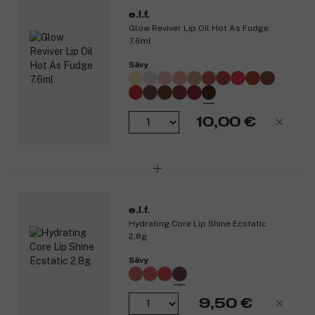
e.l.f.
Kaikki e.l.f.-tuotteet ovat vegaanisia eikä niitä ole testattu
Glow Reviver Lip Oil Hot As Fudge
eläimillä.
7.6ml
Tuotenumero:
3249199
Sävy
10,00 €
e.l.f.
Hydrating Core Lip Shine Ecstatic
2,8g
Sävy
9,50 €