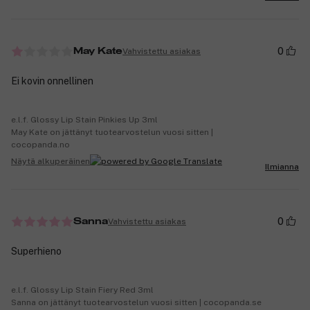
0
Vahvistettu asiakas
May Kate
Ei kovin onnellinen
e.l.f. Glossy Lip Stain Pinkies Up 3ml
May Kate on jättänyt tuotearvostelun vuosi sitten |
cocopanda.no
Näytä alkuperäinen
Ilmianna
0
Vahvistettu asiakas
Sanna
Superhieno
e.l.f. Glossy Lip Stain Fiery Red 3ml
Sanna on jättänyt tuotearvostelun vuosi sitten | cocopanda.se