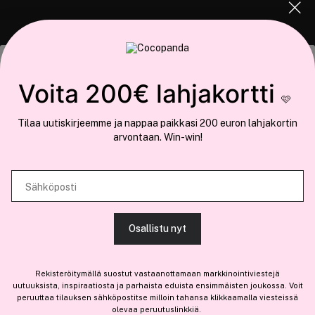
COCOPANDA.FI
Tämä sivusto käyttää evästeitä
Voita 200€ lahjakortti
Meistä
🩷
Käytämme evästeitä tarjoamamme sisällön ja mainosten
Liity jäseneksi
Tilaa uutiskirjeemme ja nappaa paikkasi 200 euron lahjakortin
räätälöimiseen, sosiaalisen median ominaisuuksien tukemiseen ja
arvontaan. Win-win!
kävijämäärämme analysoimiseen. Lisäksi jaamme sosiaalisen median,
mainosalan ja analytiikka-alan kumppaneillemme tietoja siitä, miten
käytät sivustoamme. Kumppanimme voivat yhdistää näitä tietoja muihin
Sähköposti
Olemme osa
Brandsdal Group AS
tietoihin, joita olet antanut heille tai joita on kerätty, kun olet käyttänyt
heidän palvelujaan.
Jos haluat henkilökohtaista neuvoa ammattitason hiustuotteista,
Osallistu nyt
klikkaa
tästä
.
SALLI KAIKKI EVÄSTEET
Rekisteröitymällä suostut vastaanottamaan markkinointiviestejä
uutuuksista, inspiraatiosta ja parhaista eduista ensimmäisten joukossa. Voit
peruuttaa tilauksen sähköpostitse milloin tahansa klikkaamalla viesteissä
olevaa peruutuslinkkiä.