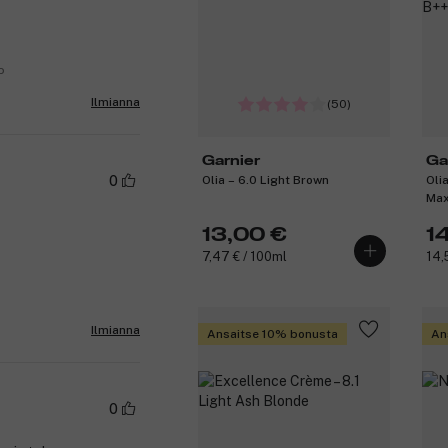
o
Ilmianna
(50)
Garnier
Ga
Olia – 6.0 Light Brown
Oli
0
Max
13,00 €
1
7,47 € / 100ml
14,
Ilmianna
Ansaitse 10% bonusta
An
0