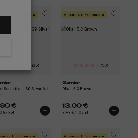
saitse 10% bonusta
Ansaitse 10% bonusta
(25)
(50)
rnier
Garnier
or Sensation – S9 Silver Ash
Olia – 5.0 Brown
nd
,90 €
13,00 €
0 € / kpl
7,47 € / 100ml
saitse 10% bonusta
Ansaitse 10% bonusta