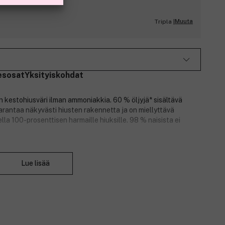
Muuta
Tripla |
esosat
Yksityiskohdat
on kestohiusväri ilman ammoniakkia. 60 % öljyjä* sisältävä
rantaa näkyvästi hiusten rakennetta ja on miellyttävä
tella 100-prosenttisen harmaille hiuksille. 98 % naisista ei
Sulje
Lue lisää
än ja näyttää luonnolliselta.
antaa maksimaalisen värin.
e.
ö on hyväksynyt Garnierin virallisesti Leaping Bunny-