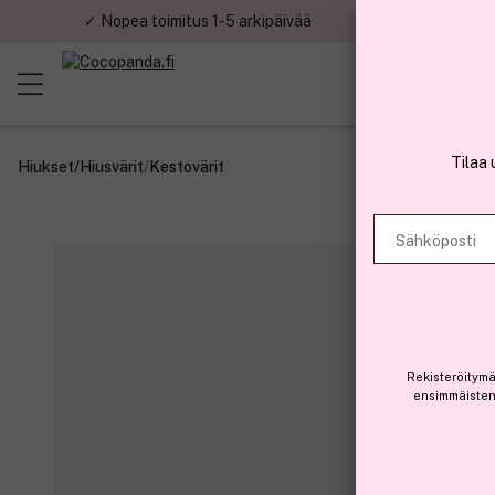
✓ Nopea toimitus 1-5 arkipäivää
✓ Tu
Tilaa 
Hiukset
/
Hiusvärit
/
Kestovärit
Sähköposti
Rekisteröitymä
ensimmäisten 