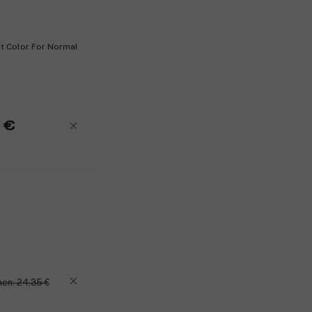
ohjelmaan.
**Kuluttajatesti, 262 nai
*Väriaineessa.
nt Color For Normal
ainesosia tai sivutuotteita.
Tuotenumero:
3250671
 €
en: 24,35 €