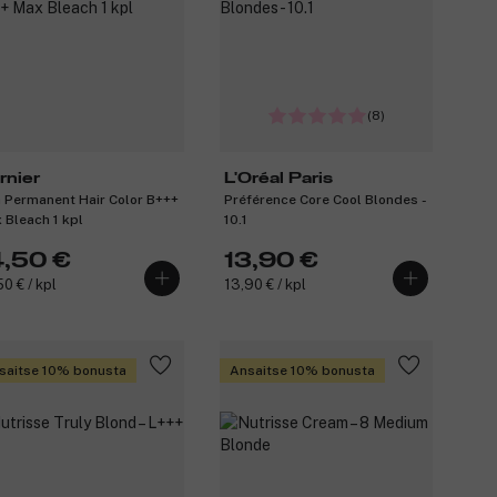
(8)
rnier
L'Oréal Paris
a Permanent Hair Color B+++
Préférence Core Cool Blondes -
 Bleach 1 kpl
10.1
4,50 €
13,90 €
50 € / kpl
13,90 € / kpl
saitse 10% bonusta
Ansaitse 10% bonusta