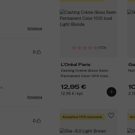
Ilmianna
(173)
0
L'Oréal Paris
Ga
Casting Crème Gloss Semi-
Nut
Permanent Color 1010 Iced
Light Blonde
12,95 €
1
se
12,95 € / kpl
2,18
Ilmianna
Ansaitse 10% bonusta
An
0