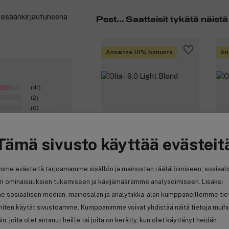
t sisäänkirjautuneena
Psst... Saattaisit tykätä näistä
Ansaitse 10% bonusta
An
(41)
(2)
(0)
(4)
(3)
(50)
Tämä sivusto käyttää evästeit
Garnier
Ga
mme evästeitä tarjoamamme sisällön ja mainosten räätälöimiseen, sosiaal
Olia – 9.0 Light Blond
Oli
n ominaisuuksien tukemiseen ja kävijämäärämme analysoimiseen. Lisäksi
e sosiaalisen median, mainosalan ja analytiikka-alan kumppaneillemme tie
13,00 €
1
 miten käytät sivustoamme. Kumppanimme voivat yhdistää näitä tietoja muih
7,47 € / 100ml
7,4
hin, joita olet antanut heille tai joita on kerätty, kun olet käyttänyt heidän