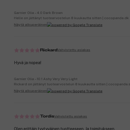
Garnier Olia – 4.0 Dark Brown
Helle on jättänyt tuotearvostelun 8 kuukautta sitten | cocopanda.dk
Näytä alkuperäinen
Vahvistettu asiakas
Rickard
Hyvä ja nopea!
Garnier Olia – 10.1 Ashy Very Very Light
Rickard on jättänyt tuotearvostelun 8 kuukautta sitten | cocopanda.
Näytä alkuperäinen
Vahvistettu asiakas
Tordis
Olen erittäin tyytyväinen tuotteeseen. Ja toimitukseen.