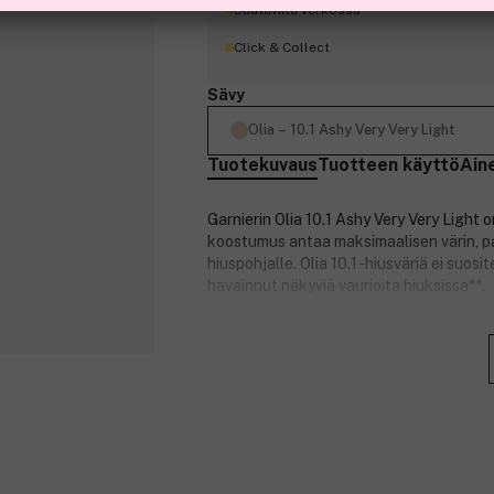
Saatavilla verkossa
Click & Collect
Sävy
Olia – 10.1 Ashy Very Very Light
Tuotekuvaus
Tuotteen käyttö
Ain
Garnierin Olia 10.1 Ashy Very Very Light 
koostumus antaa maksimaalisen värin, pa
hiuspohjalle. Olia 10.1 -hiusväriä ei suosi
havainnut näkyviä vaurioita hiuksissa**.
Tuotteen ominaisuudet:
Intensiivinen hiusväri kestää pitkä
Se ei sisällä ammoniakkia.
60 % öljyjä* sisältävä koostumus 
Näkyvästi parempi hiusten rakenn
Miellyttävä hiuspohjalle.
Vegaaninen koostumus***.
Cruelty Free International -järjest