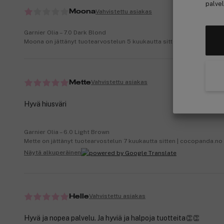
palvel
Vahvistettu asiakas
Moona
Garnier Olia – 7.0 Dark Blond
Moona on jättänyt tuotearvostelun 5 kuukautta sitten
Vahvistettu asiakas
Mette
Hyvä hiusväri
Garnier Olia – 6.0 Light Brown
Mette on jättänyt tuotearvostelun 7 kuukautta sitten | cocopanda.no
Näytä alkuperäinen
Vahvistettu asiakas
Helle
Hyvä ja nopea palvelu. Ja hyviä ja halpoja tuotteita👏👏