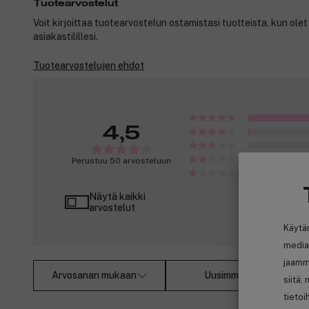
Tuotearvostelut
Voit kirjoittaa tuotearvostelun ostamistasi tuotteista, kun ole
asiakastilillesi.
Tuotearvostelujen ehdot
4,5
Perustuu 50 arvosteluun
Näytä kaikki
arvostelut
Käytä
media
jaamm
Arvosanan mukaan
Uusimmat
siitä,
tietoi