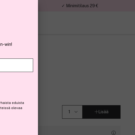
nnat
✓ Minimitilaus 29 €
in-win!
ght
)
rhaista eduista
steissä olevaa
Lisää