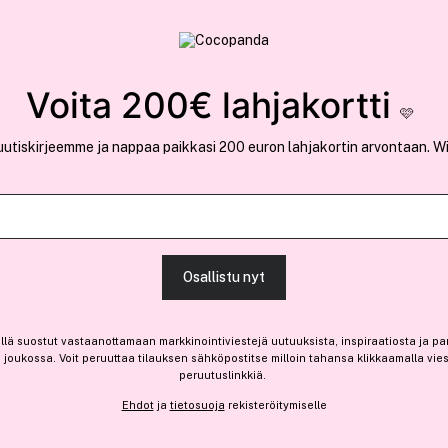
rvallinen verkkokauppa
✓ Kilpailukykyiset hi
Löydä suosikkisi 25.357 tuotteen joukosta..
Voita 200€ lahjakortti
🩷
uutiskirjeemme ja nappaa paikkasi 200 euron lahjakortin arvontaan. W
Ansaitse 10% bonusta
Garnier
Osallistu nyt
Olia – 10.1 Ashy Very Very Li
(50)
Lue tuotearvosteluja (31
llä suostut vastaanottamaan markkinointiviestejä uutuuksista, inspiraatiosta ja pa
13,00 €
joukossa. Voit peruuttaa tilauksen sähköpostitse milloin tahansa klikkaamalla vie
peruutuslinkkiä.
7,47 € / 100ml
Ehdot
ja
tietosuoja
rekisteröitymiselle