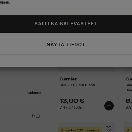
ujaan.
0
Ansaitse 10% bonusta
An
SALLI KAIKKI EVÄSTEET
Ilmianna
NÄYTÄ TIEDOT
0
(50)
Garnier
Ga
Olia – 7.0 Dark Blond
Col
Blo
Ilmianna
13,00 €
9
7,47 € / 100ml
9,9
0
Ansaitse 10% bonusta
An