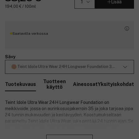
Lisää
194,00 € / 100ml
Saatavilla verkossa
Sävy
Teint Idole Ultra Wear 24H Longwear Foundation 30 ml ─ 320C
Tuotteen
Tuotekuvaus
Ainesosat
Yksityiskohdat
käyttö
Teint Idole Ultra Wear 24H Longwear Foundation on
meikkivoide, jossa on aurinkosuojakerroin 35 ja joka tarjoaa jopa
24 tunnin mukavuuden ja kestävyyden. Koostumukseltaan
paranneltu Teint Idole Ultra Wear, joka peittää 24 tunnin ajan. Se
on Lancômen kevyin, erittäin hengittävä meikkivoide, joka
Sulje
koostuu 81-prosenttisesti ihoa hoitavista ainesosista. Teint Idole