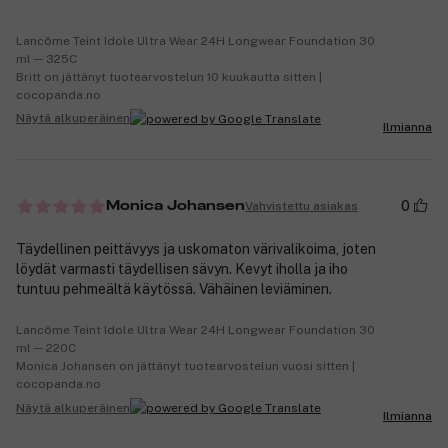
Lancôme Teint Idole Ultra Wear 24H Longwear Foundation 30
ml ─ 325C
Britt on jättänyt tuotearvostelun 10 kuukautta sitten |
cocopanda.no
Näytä alkuperäinen
Ilmianna
0
Vahvistettu asiakas
Monica Johansen
Täydellinen peittävyys ja uskomaton värivalikoima, joten
löydät varmasti täydellisen sävyn. Kevyt iholla ja iho
tuntuu pehmeältä käytössä. Vähäinen leviäminen.
Lancôme Teint Idole Ultra Wear 24H Longwear Foundation 30
ml ─ 220C
Monica Johansen on jättänyt tuotearvostelun vuosi sitten |
cocopanda.no
Näytä alkuperäinen
Ilmianna