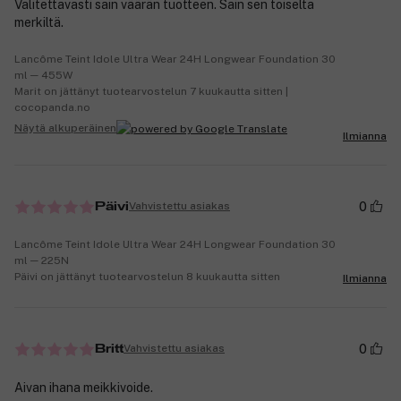
Valitettavasti sain väärän tuotteen. Sain sen toiselta
merkiltä.
Lancôme Teint Idole Ultra Wear 24H Longwear Foundation 30
ml ─ 455W
Marit on jättänyt tuotearvostelun 7 kuukautta sitten |
cocopanda.no
Näytä alkuperäinen
Ilmianna
0
Vahvistettu asiakas
Päivi
Lancôme Teint Idole Ultra Wear 24H Longwear Foundation 30
ml ─ 225N
Päivi on jättänyt tuotearvostelun 8 kuukautta sitten
Ilmianna
0
Vahvistettu asiakas
Britt
Aivan ihana meikkivoide.