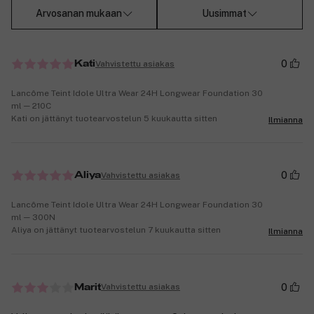
Arvosanan mukaan
Uusimmat
0
Vahvistettu asiakas
Kati
Lancôme Teint Idole Ultra Wear 24H Longwear Foundation 30
ml ─ 210C
Kati on jättänyt tuotearvostelun 5 kuukautta sitten
Ilmianna
0
Vahvistettu asiakas
Aliya
Lancôme Teint Idole Ultra Wear 24H Longwear Foundation 30
ml ─ 300N
Aliya on jättänyt tuotearvostelun 7 kuukautta sitten
Ilmianna
0
Vahvistettu asiakas
Marit