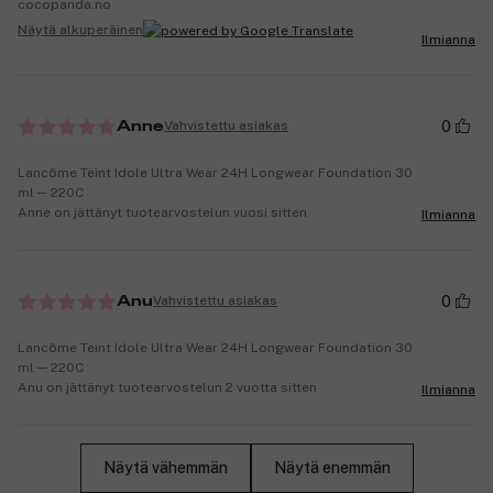
cocopanda.no
Näytä alkuperäinen
Ilmianna
0
Vahvistettu asiakas
Anne
Lancôme Teint Idole Ultra Wear 24H Longwear Foundation 30
ml ─ 220C
Anne on jättänyt tuotearvostelun vuosi sitten
Ilmianna
0
Vahvistettu asiakas
Anu
Lancôme Teint Idole Ultra Wear 24H Longwear Foundation 30
ml ─ 220C
Anu on jättänyt tuotearvostelun 2 vuotta sitten
Ilmianna
Näytä vähemmän
Näytä enemmän