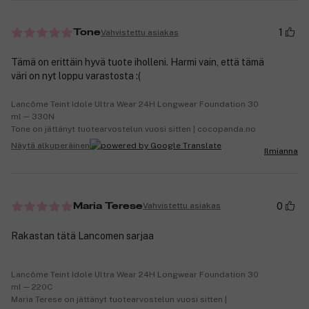
1
Vahvistettu asiakas
Tone
Tämä on erittäin hyvä tuote iholleni. Harmi vain, että tämä
väri on nyt loppu varastosta :(
Lancôme Teint Idole Ultra Wear 24H Longwear Foundation 30
ml ─ 330N
Tone on jättänyt tuotearvostelun vuosi sitten | cocopanda.no
Näytä alkuperäinen
Ilmianna
0
Vahvistettu asiakas
Maria Terese
Rakastan tätä Lancomen sarjaa
Lancôme Teint Idole Ultra Wear 24H Longwear Foundation 30
ml ─ 220C
Maria Terese on jättänyt tuotearvostelun vuosi sitten |