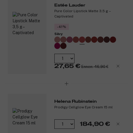
ihollesi suojaa kiireisessä arjessa. Se on veden-, hien- ja
Estée Lauder
lämmönkestävä.
Pure Color Lipstick Matte 3,5 g –
Captivated
Tuotenumero:
3256324
-41%
Sävy
27,65 €
Ennen: 46,90 €
Helena Rubinstein
Prodigy Cellglow Eye Cream 15 ml
184,90 €